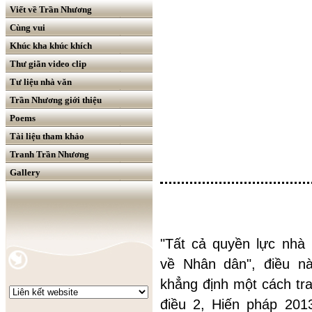
Viết về Trần Nhương
Cùng vui
Khúc kha khúc khích
Thư giãn video clip
Tư liệu nhà văn
Trần Nhương giới thiệu
Poems
Tài liệu tham khảo
Tranh Trần Nhương
Gallery
"Tất cả quyền lực nhà
về Nhân dân", điều n
khẳng định một cách tra
điều 2, Hiến pháp 201