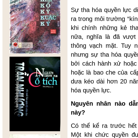
Sự tha hóa quyền lực d
ra trong môi trường “kí
khi chính những kẻ th
nữa, nghĩa là đã vượt 
thông vạch mặt. Tuy n
nhưng sự tha hóa quyền
bởi cách hành xử hoặc 
hoặc là bao che của c
dưa kéo dài hơn 20 năm
hóa quyền lực.
Nguyên nhân nào dẫ
này?
Có thể kể ra trước hế
Một khi chức quyền đ