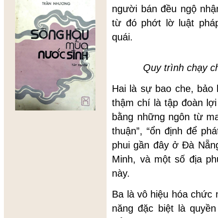
người bán đều ngộ nhận
từ đó phớt lờ luật phá
quái.
Quy trình chạy c
Hai là sự bao che, bảo 
thậm chí là tập đoàn lợ
bằng những ngôn từ ma 
thuận”, “ổn định để ph
phui gần đây ở Đà Nẵn
Minh, và một số địa p
này.
Ba là vô hiệu hóa chức
năng đặc biệt là quyền