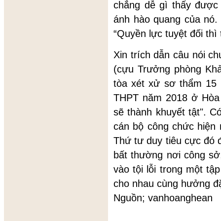
chẳng dễ gì thấy được
ánh hào quang của nó.
“Quyền lực tuyệt đối thì 
Xin trích dẫn câu nói c
(cựu Trưởng phòng Khả
tòa xét xử sơ thẩm 15 b
THPT năm 2018 ở Hòa B
sẽ thành khuyết tật". Có
cán bộ công chức hiện
Thứ tư duy tiêu cực đó 
bất thường nơi công sở
vào tội lỗi trong một tậ
cho nhau cùng hưởng đặ
Nguồn; vanhoanghean