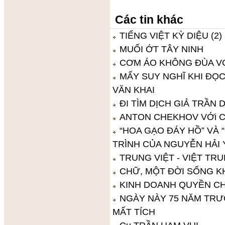
Các tin khác
TIẾNG VIỆT KỲ DIỆU (2) (
MUỐI ỚT TÂY NINH
CƠM ÁO KHÔNG ĐÙA V
MẤY SUY NGHĨ KHI ĐỌC
VĂN KHAI
ĐI TÌM DỊCH GIẢ TRẦN 
ANTON CHEKHOV VỚi C
“HOA GẠO ĐÁY HỒ” VÀ
TRÌNH CỦA NGUYỄN HẢI 
TRUNG VIỆT - VIỆT T
CHỮ, MỘT ĐỜI SỐNG K
KINH DOANH QUYỀN CH
NGÀY NÀY 75 NĂM TRƯ
MẤT TÍCH