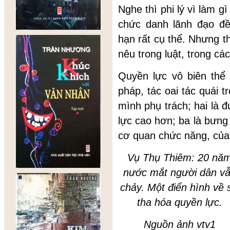
Nghe thì phi lý vì làm g
chức danh lãnh đạo đ
hạn rất cụ thể. Nhưng t
nêu trong luật, trong các
Quyền lực vô biên thể 
pháp, tác oai tác quái t
mình phụ trách; hai là 
lực cao hơn; ba là bưng
cơ quan chức năng, của 
Vụ Thụ Thiêm: 20 nă
nước mắt người dân v
chảy. Một
điển hình
về
tha hóa quyền lực.
Nguồn ảnh vtv1