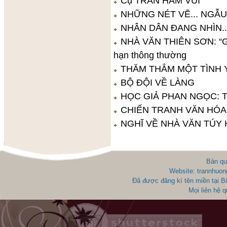
Cụ TRẦN HAM VUI
NHỮNG NÉT VẼ... NGẪ
NHÂN DÂN ĐANG NHÌN..
NHÀ VĂN THIÊN SƠN: “GI
hạn thông thường
THĂM THẲM MỘT TÌNH 
BỘ ĐỘI VỀ LÀNG
HỌC GIẢ PHAN NGỌC: 
CHIẾN TRANH VĂN HÓA 
NGHĨ VỀ NHÀ VĂN TÚY
Bản qu
Website: trannhuon
Đã được đăng kí tên miền tại 
Mọi liên hệ 