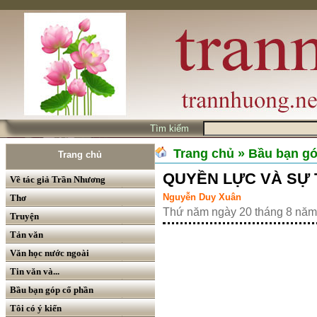
Tìm kiếm
Trang chủ
» Bầu bạn g
Trang chủ
QUYỀN LỰC VÀ SỰ 
Về tác giả Trần Nhương
Nguyễn Duy Xuân
Thơ
Thứ năm ngày 20 tháng 8 năm
Truyện
Tản văn
Văn học nước ngoài
Tin văn và...
Bầu bạn góp cổ phần
Tôi có ý kiến