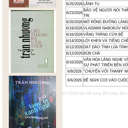
6/25/2026
LÃNH TỤ
BẢO VỆ NGƯỜI NÓI TH
6/23/2026
TRỊ
6/20/2026
MỞ RÔNG ĐƯỜNG LÁNG,
6/19/2026
VLADIMIR NABOKOV NÓ
6/16/2026
VẦNG TRĂNG CỬA BỂ
6/14/2026
LỜI KHEN VÀ TIẾNG CH
6/12/2026
DẠT DÀO TÌNH LÚA TÌN
6/12/2026
BÚN CHẢ
VĂN HÓA LẮNG NGHE VÀ
6/10/2026
SỰ PHÁT TRIỂN BỀN V
6/8/2026
"CHUYỆN VỚI THANH" M
6/6/2026
ĐỀ NGHỊ CO3 VÀO CUỘ
Có 15254 bài viết trong 382 trang. Bạ