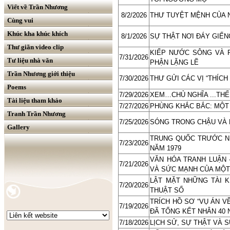
Viết về Trần Nhương
8/2/2026
THƯ TUYỆT MỆNH CỦA 
Cùng vui
Khúc kha khúc khích
8/1/2026
SỰ THẬT NƠI ĐÁY GIẾN
Thư giãn video clip
KIẾP NƯỚC SÔNG VÀ 
7/31/2026
Tư liệu nhà văn
PHẬN LẶNG LẼ
Trần Nhương giới thiệu
7/30/2026
THƯ GỬI CÁC VỊ “THÍCH
Poems
7/29/2026
XEM…CHỦ NGHĨA ...TH
Tài liệu tham khảo
7/27/2026
PHÙNG KHẮC BẮC: MỘ
Tranh Trần Nhương
7/25/2026
SÓNG TRONG CHẬU VÀ 
Gallery
TRUNG QUỐC TRƯỚC N
7/23/2026
NĂM 1979
VĂN HÓA TRANH LUẬN 
7/21/2026
VÀ SỨC MẠNH CỦA MỘT
LẬT MẶT NHỮNG TÀI K
7/20/2026
THUẬT SỐ
TRÍCH HỒ SƠ “VỤ ÁN VỀ
7/19/2026
ĐÃ TỔNG KẾT NHÂN 40 
7/18/2026
LỊCH SỬ, SỰ THẬT VÀ 