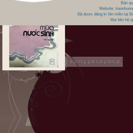
Bản qu
Website: trannhuon
Đã được đăng kí tên miền tại 
Mọi liên hệ 