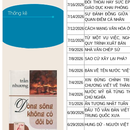
ĐỐI THOẠI HAY SỨC É
7/16/2026
GIÁO DỤC KHAI PHÓNG
SỰ ĐÁNH ĐỒNG GIỮA 
7/14/2026
QUAN ĐIỂM CÁ NHÂN
7/12/2026
CÁCH MẠNG VĂN HÓA 
TỪ MỘT VỤ VIỆC, NG
7/11/2026
QUY TRÌNH XUẤT BẢN
7/9/2026
NHÀ VĂN CHÉP SỬ
7/8/2026
SAO CỨ XÂY LẠI PHÁ?
7/6/2026
BÀN VỀ TÊN NƯỚC “VIỆ
XIN ĐỪNG CHÍNH TR
7/4/2026
CHƯƠNG VIẾT VỀ THÂN
NƯỚC MỸ ĐÃ TỪNG TH
7/4/2026
CHỦ NGHĨA
7/1/2026
ẤN TƯỢNG NHẬT TUẤN
ĐẤU TỐ VĂN ĐÀN VIỆ
6/30/2026
TRUNG QUỐC XƯA
6/29/2026
HUNG DỮ - NGƯỜI VIỆT 