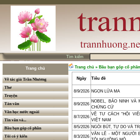
Tìm kiếm
Trang chủ
» Bầu bạn góp cổ phầ
Trang chủ
Ngày
Tiêu đề
Về tác giả Trần Nhương
Thơ
8/9/2026
NGỌN LỬA MA
Truyện
NOBEL, BẢO NINH VÀ
Tản văn
8/9/2026
CHỨNG CỨ
Văn học nước ngoài
VỀ TƯ CÁCH "HỘI VI
8/7/2026
Tin văn và...
VIỆT NAM
8/5/2026
NGÒI BÚT, TỰ DO VÀ T
Bầu bạn góp cổ phần
VĂN LÊ - MỘT NGƯỜI 
Tôi có ý kiến
8/3/2026
TÔI NGƯỠNG MỘ