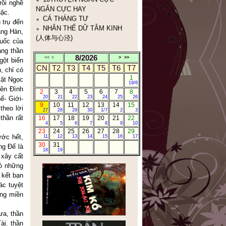
rồi nghề
uặc.
 trụ đến
ảng Hàn,
quốc của
ang thần
8/2026
<<
<
>
>>
gột biến
CN
T2
T3
T4
T5
T6
T7
, chỉ có
1
mặt Ngọc
19/6
Iên Đình
2
3
4
5
6
7
8
20
21
22
23
24
25
26
ế- Giới-
9
10
11
12
13
14
15
theo lời
27
28
29
30
1/7
2
3
thần rất
16
17
18
19
20
21
22
4
5
6
7
8
9
10
23
24
25
26
27
28
29
ước hết,
11
12
13
14
15
16
17
30
31
ng Đế là
18
19
 xây cất
có những
 kết bạn
c tuyệt
ong miền
ưa, thần
ài. thần