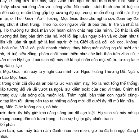
i ấy, ở tầng trời thứ bảy, Mộc Giác Tiên ngồi vê râu mép cười ruồi. Mộc 
thấy chưa hài lòng lắm với công việc. Nó muốn kích thích cho trí tuệ c
ển đến cùng, muốn tăng gấp bội cường độ dục vọng, muốn đồng nhất cái Thiệ
lại, ở Thế - Giới - Ảo - Tưởng, Mộc Giác theo chủ nghĩa cực đoan tuy đôi
áng chút ít chiết trung. Theo nó, con người vỗn dĩ bảo thủ, trì trệ và nhất là
. Họ thường tự thoả mãn với hoàn cảnh chật hẹp của mình. Đó thật là điề
trương thả lỏng bản tính của nó. Với lối lập luận nguỵ biện và võ đoán như 
đến kết luận rất quái gở là loài người ở Hạ Giới đã già cỗi, còi cọc, không
n hoá nữa. Vì lẽ đó, phải nhanh chóng thay bằng một giống người mới có 
h, trí tuệ siêu đẳng, phẩm chất hoàn thiện như các linh thần trên đỉnh núi
văn minh Hy Lạp. Loài sinh vật này sẽ là hạt nhân của một vũ trụ tương lai 
ng Sáng Tạo.
au, Mộc Giác Tiên bày tỏ ý nghĩ của mình với Ngọc Hoàng Thượng Đế. Ngài s
ồi bảo Mộc Giác :
t trong chín cõi đều đã an bài từ ức vạn năm nay. Nó là một tổng thể thống 
 lập tương đối và đã vượt ra ngoài sự kiểm soát của các vị thần. Chính t
 trọng quy luật sống của muôn loài. Trẫm nghĩ, bản thân con người cũng
c tạp lắm rồi, đừng nên tạo ra những giống mới để dưới ấy rối mù lên nữa.
g, Mộc Giác không chịu, nó bảo :
gười dưới ấy bây giờ khả năng sáng tạo đã cạn kiệt. Họ sinh sôi nảy nở q
khủng hoảng dân số trầm trọng. Thần sợ họ lại gây chiến tranh.
Đế phán :
yên tâm, sau mấy trăm năm đánh nhau liên miên, giờ họ đã tỉnh ngộ, đang 
nhau.