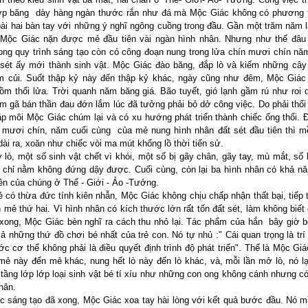
lớp băng dày hàng ngàn thước rắn như đá mà Mộc Giác không có phương t
ài hai bàn tay với những ý nghĩ ngông cuồng trong đầu. Gần một trăm năm 
, Mộc Giác nặn được mẻ đầu tiên vài ngàn hình nhân. Nhưng như thế đâu
ong quy trình sáng tạo còn có công đoạn nung trong lửa chín mươi chín n
 sét ấy mới thành sinh vật. Mộc Giác đào băng, đắp lò và kiếm những cây
m củi. Suốt thập kỷ này đến thập kỷ khác, ngày cũng như đêm, Mộc Giác 
m thổi lửa. Trời quanh năm băng giá. Bão tuyết, gió lạnh gầm rú như roi 
làm gã bán thần đau đớn lắm lúc đã tưởng phải bỏ dở công việc. Do phải thổi
ặp môi Mộc Giác chúm lại và có xu hướng phát triển thành chiếc ống thổi.
n mươi chín, năm cuối cùng của mẻ nung hình nhân đất sét đầu tiên thì
dài ra, xoăn như chiếc vòi ma mút khổng lồ thời tiến sử.
lò, một số sinh vật chết vì khói, một số bị gãy chân, gãy tay, mù mắt, số 
 chỉ nằm không đứng dậy được. Cuối cùng, còn lại ba hình nhân có khả n
iên của chúng ở Thế - Giới - Ảo -Tưởng.
ẻ có thừa đức tính kiên nhẫn, Mộc Giác không chịu chấp nhận thất bại, tiếp 
 mẻ thứ hai. Vì hình nhân có kích thước lớn rất tốn đất sét, làm không biết
xong, Mộc Giác bèn nghĩ ra cách thu nhỏ lại. Tác phẩm của hắn bây giờ bé
ả những thứ đồ chơi bé nhất của trẻ con. Nó tự nhủ :" Cái quan trọng là trí
ớc cơ thể không phải là điều quyết định trình độ phát triển". Thế là Mộc Giá
mẻ này đến mẻ khác, nung hết lò này đến lò khác, và, mỗi lần mở lò, nó lạ
 tầng lớp lớp loại sinh vật bé tí xíu như những con ong không cánh nhưng c
hân.
c sáng tạo đã xong, Mộc Giác xoa tay hài lòng với kết quả bước đầu. Nó 