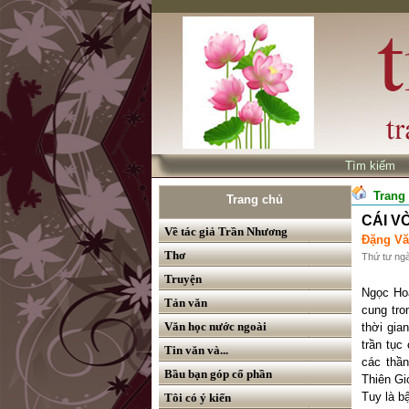
Tìm kiế
Trang
Trang chủ
CÁI VÒ
Về tác giả Trần Nhương
Đặng Vă
Thơ
Thứ tư ng
Truyện
Ngọc Hoà
Tản văn
cung tro
Văn học nước ngoài
thời gia
trần tục
Tin văn và...
các thần
Bầu bạn góp cổ phần
Thiên Gi
Tuy là b
Tôi có ý kiến