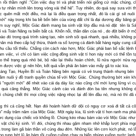
 rồi thầm nghĩ :"Còn việc duy trì và phát triển nòi giống cứ mặc chúng, 
h tự nhân mình lên trong vòng vài thế hệ". Tuy nhiên, do quá say sưa với th
 quên mất một điều, mà lại là điều quan trọng nhất, đó là cái gì sẽ nuôi
ới" này trong khi ba bề bốn bên của vùng đất chỉ là đại dương đầy băng g
m suy nghĩ, Mộc Giác đành mang ba sinh vật lớp đầu mà nó đặt tên là S
 và Toàn Năng ra biển bắt cá. Khốn nỗi, thần dân của nó , do đột biến ở m
nào đó trong quá trình sáng tạo, nên sinh sôi quá nhanh, quá nhiều, không p
hân mà theo cấp luỹ thừa, thành ra số lượng cá đánh bắt hàng ngày cung c
hu cầu tối thiểu. Chẳng còn cách nào hơn, Mộc Giác phải ban bố sắc lệnh 
àm việc, vì chỉ có làm việc cộng đồng sinh vật tí hon này mới có thể tồn t
 thể trạng quá nhỏ bé, bộ não lại thiếu hoàn chỉnh, lũ nửa người nửa 
m được việc gì nên hồn, kết quả vẫn phải ăn bám vào mấy gã to xác kia.
áng Tạo, Huyền Bí và Toàn Năng bên ngoài có vẻ trung thành nhưng bên t
ầm nuôi ý đồ tranh quyền chúa tể với Mộc Giác. Chúng thường bớt xén k
ũ "người mới" để nhét vào cái dạ dày lúc nào cũng chỉ mới lưng lửng vì 
g quá căng thẳng. Mộc Giác cảnh cáo và đánh đòn ba tên nhưng không d
ì chúng chết thì mọi công việc nặng nhọc lại đổ lên đầu nó, mà nó thì đã
g thì cá cũng hết. Nạn đói hoành hành dữ dội có nguy cơ xoá đi tất cả cô
o" mấy trăm năm của Mộc Giác. Một ngày kia, lũ sinh vật tí hon ranh ma phát
thực dụng của chiếc vòi khổng lồ. Chúng kéo nhau bám vào vòi Mộc Giác như
vật chủ ký sinh. Vì đói, chúng thi nhau gặm nham nhở khắp lượt phía mg
 trong làm gã bán thần vô cùng đau đớn. Những lúc lên cơn kịch phát, nó 
cho rụng bớt lũ ăn bám rồi cuống cuồng chạy ra biển nhúng xuống nước lạnh