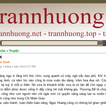
m
 chủ
» Truyện
I
n Sinh
ày 1 tháng 2 năm 2012 6:17 PM
ng ngự ở tầng trời thứ chín, xung quanh có mây ngũ sắc bao phủ. Khí h
ng lành, cả năm lúc nào cũng là mùa xuân dịu dàng, trăm hoa đua nở. Cò
n lại tuỳ ở mỗi vị thần. Nó vừa là khoảnh khắc vừa là vô tận để cho ngay 
 có diễm phúc được sống ở đấy cũng trẻ mãi không già. Thượng Đế là chú
 cũng như con người nên chỉ ngài mới có quyền năng sáng tạo ra muôn l
ới cũng như trong Cõi Nhân Gian.
ậc siêu thánh, toàn thiện toàn năng, Ngọc Hoàng cũng có những kẻ ghen ghét