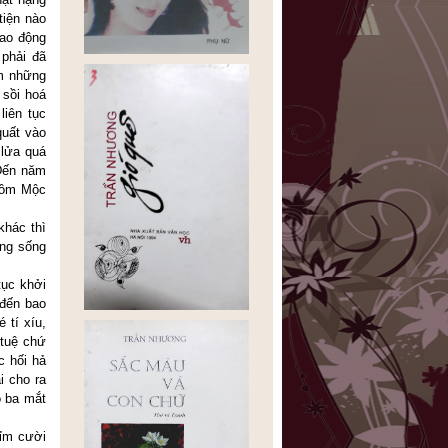
iện nào
lao động
 phải đã
ăm những
 sồi hoá
liên tục
quất vào
 lửa quá
 Đến năm
 mồm Mộc
khác thì
ăng sống
tục khởi
 đến bao
 tí xíu,
 tuệ chứ
c hối hả
i cho ra
ó ba mắt
mỉm cười