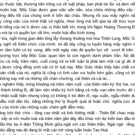
c thuộc bậc thượng tiên trông coi về luật pháp, ban phát tài lộc và đem n
 muôn loài. Mộc Giác được giao việc uốn nắn, sửa chữa những điều xấu 
hững điều tốt của chúng sinh ở bốn đại châu. Nhưng rồi sau mấy nghìn 
y công việc của mình thật vô nghĩa, nhọc lòng mà kết qủa lại rất trừu tư
h tiếng của nó ít được các vị thần biết tới, trong khi Ngọc Hoàng Thượng 
ả mà lại có quyền lực rất lớn, muôn loài đều kính trọng.
 kia, ngồi trong gian điện lộng lẫy thoang thoảng mùi hoa Thiên Long, Mộc G
 nghĩ về thiên chức của mình. nó đã dày công tu luyện hàng mấy nghìn 
hâm tâm luôn có kỳ vọng, đến một ngày nào đó quyền lực sẽ vượt lê trê
 tượng trực tiếp Mộc Giác quan tâm là con người dưới phàm trần. Nó đã
ứu cả mấy trăm năm, cuối cùng rút ra kết luận là phải làm một cái gì đó 
g được cộng đồng sinh vật có trí tuệ này. Mộc Giác nhận thấy bản chất c
bản chất của nó, nghĩa là cũng có tình cảm vui buồn hờn giận, cũng có k
những say mê và những nỗi chán chường, cái thiện và cái ác…
 nghiệm thấy, trong khoảng vài trăm năm cuối của thiên niên kỷ thứ hai, c
 thành khổng lồ, đã làm nên nhiều kỳ tích bằng cả mấy vạn năm trước đó c
 nhân xuất hiện nhưng cũng có không ít kẻ điên rồ, ngu xuẩn, ngẫu nhiên 
đầu một dân tộc, bằng những thứ lý thuyết quái dị hoặc chủ nghĩa cực 
i của mình vào những cuộc chém giết đẫm máu .
ng trời thứ chín - tầng cao nhất và linh thiêng nhất - Thiên Đế chau mày
 xẩy ra với muôn loài vài trăm năm gần đây đều khác với dự kiến ban đầu tr
i lần thứ ba ở điện Thông Minh giữa ngài với các thiên thần. Ngài ngờ rằng
siêu đẳng nào đó đang bí mật cản trở vòng tuần hoàn Tạo Hoá.