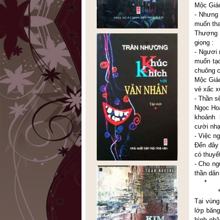
Mộc Giác
- Nhưng 
muốn tha
Thượng 
giọng :
- Ngươi 
muốn tạo
chuông c
Mộc Giác
vẻ xấc x
- Thần s
Ngọc Hoà
khoảnh k
cười nhạ
- Việc n
Đến đây 
có thuyế
- Cho ng
thần dân
*
* 
Tại vùng
lớp băng
hình nhâ