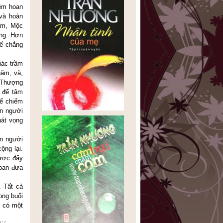
iềm hoan
và hoàn
năm, Mộc
ợng. Hơn
Đế chẳng
iác trầm
năm, và,
n Thượng
 để tâm
để chiếm
on người
hát vọng
on người
ộng lại.
được đẩy
đoan đưa
. Tất cả
ong buổi
, có một