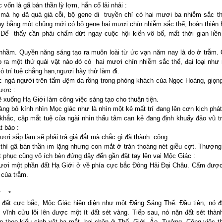
 vốn là gã bán thần lỳ lợm, hắn cố lải nhải :
mà họ đã quá già cỗi, bộ gene di truyền chỉ có hai mươi ba nhiễm sắc t
y bằng một chủng mới có bộ gene hai mươi chín nhiễm sắc thể, hoàn thiệ
Đế thấy cần phải chấm dứt ngay cuộc hội kiến vô bổ, mất thời gian liề
nhầm. Quyền năng sáng tạo ra muôn loài từ ức vạn năm nay là do ở trẫm.
 ra một thứ quái vật nào đó có hai mươi chín nhiễm sắc thể, đại loại như 
ó trí tuệ chẳng hạn,ngươi hãy thử làm đi.
 ngả người trên tấm đệm da rồng trong phòng khách của Ngọc Hoàng, giọn
ược :
ẽ xuống Hạ Giới làm công việc sáng tạo cho thuận tiện.
ng bỏ kính nhìn Mọc giác như là nhìn một kẻ mất trí đang lên cơn kịch phát
hắc, cặp mắt tuệ của ngài nhìn thấu tâm can kẻ đang định khuấy đảo vũ tr
t bảo :
gươi sắp làm sẽ phải trả giá đắt mà chắc gì đã thành công.
thì gã bán thần im lặng nhưng con mắt ở trán thoáng nét giễu cợt. Thượng
t phục cũng vô ích bèn đứng dậy đến gần đặt tay lên vai Mộc Giác :
ươi một phần đất Hạ Giới ở về phía cực bắc Đông Hải Đại Châu. Cấm được
 của trẫm.
*
 đất cực bắc, Mộc Giác hiện diện như một Đấng Sáng Thế. Đầu tiên, nó 
 vĩnh cửu lôi lên được một ít đất sét vàng. Tiếp sau, nó nặn đất sét thà
n theo kiểu sinh vật ba mắt, hai chân ở Thế- Giới- Ảo- Tưởng. Công việc t