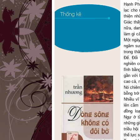
Hạnh Phú
lạc cho
thiện n
Giác thấ
nữa, dan
làm gì c
Một ngày
ngâm suy
trong t
Đế. Đối
nghiên c
lĩnh bằn
gần với 
cao cả, 
Nó chiêm
bỗng trở
Nhiều vĩ
lên cầm 
đồng loạ
Ngự ở tầ
những gì
triều hộ
thế lực 