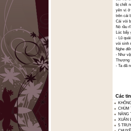
bị chết 
yên vị ở
trên cái
Cái vòi 
Nó rầu r
Lúc bấy 
- Lũ quá
vòi sinh 
Nghe đến
- Như vậ
Thượng Đ
- Ta đã n
Đ.V
Các ti
KHÔNG
CHÙM 
NÀNG 
XUÂN 
5 TRU
CHUYỆ