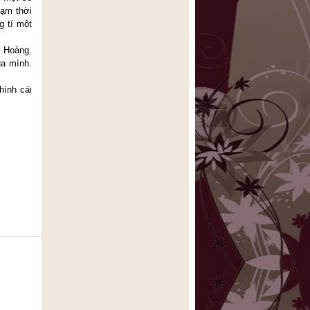
tạm thời
g tí một
c Hoàng.
ủa mình.
hính cái