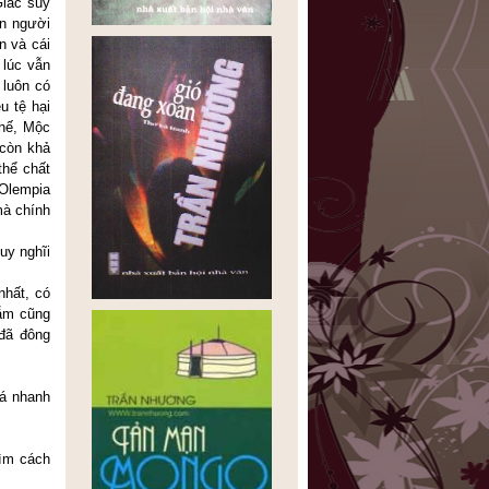
Giác suy
on người
n và cái
 lúc vẫn
 luôn có
u tệ hại
thế, Mộc
 còn khả
thể chất
 Olempia
mà chính
uy nghĩi
nhất, có
rẫm cũng
 đã đông
uá nhanh
tìm cách