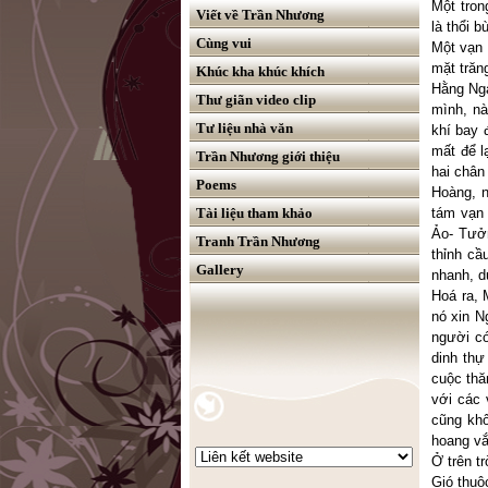
Một tron
Viết về Trần Nhương
là thổi 
Cùng vui
Một vạn 
mặt trăn
Khúc kha khúc khích
Hằng Nga
Thư giãn video clip
mình, nà
Tư liệu nhà văn
khí bay 
mất để l
Trần Nhương giới thiệu
hai chân
Poems
Hoàng, n
Tài liệu tham khảo
tám vạn 
Ảo- Tưởn
Tranh Trần Nhương
thỉnh cầ
Gallery
nhanh, d
Hoá ra, 
nó xin 
người có
dinh thự
cuộc thă
với các
cũng khô
hoang vắ
Ở trên t
Gió thuộ