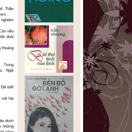
hể. Thần
n hơn…
n nghiêm
 Còn nếu
rắn đuôi
g thoáng
 . Trong
ụ . Ngài
 Đế biết
 sát hại
đào dưới
nh những
hật nặng