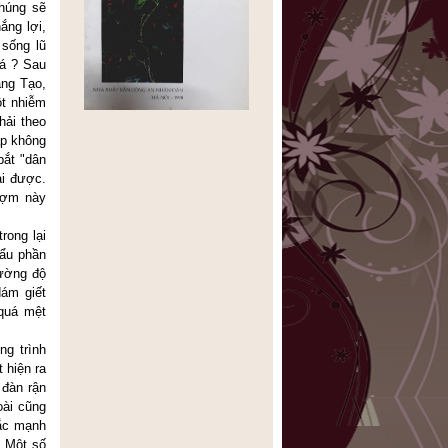
chúng sẽ
ắng lợi,
 sống lũ
iá ? Sau
áng Tạo,
ột nhiễm
hải theo
ấp không
bắt "dân
ại được.
ngợm này
rong lại
hẩu phần
cường độ
ám giết
 quá mệt
ng trình
 hiện ra
 đàn rận
oài cũng
lắc mạnh
. Một số