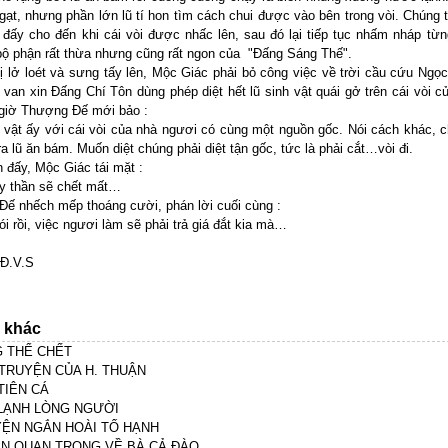
ngạt, nhưng phần lớn lũ tí hon tìm cách chui được vào bên trong vòi. Chúng 
 đấy cho đến khi cái vòi được nhấc lên, sau đó lại tiếp tục nhấm nháp từn
 bộ phận rất thừa nhưng cũng rất ngon của "Đấng Sáng Thế".
bị lở loét và sưng tấy lên, Mộc Giác phải bỏ công việc về trời cầu cứu Ngọ
ĩ van xin Đấng Chí Tôn dùng phép diệt hết lũ sinh vật quái gở trên cái vòi c
giờ Thượng Đế mới bảo :
i vật ấy với cái vòi của nhà ngươi có cùng một nguồn gốc. Nói cách khác, c
ra lũ ăn bám. Muốn diệt chúng phải diệt tận gốc, tức là phải cắt…vòi đi.
 đấy, Mộc Giác tái mặt :
y thần sẽ chết mất…
ế nhếch mếp thoáng cười, phán lời cuối cùng :
ói rồi, việc ngươi làm sẽ phải trả giá đắt kia mà…
.S
n khác
 THỂ CHẾT
TRUYỆN CỦA H. THUẬN
TIÊN CÁ
LẠNH LÒNG NGƯỜI
YỆN NGẮN HOÀI TỐ HẠNH
N QUAN TRỌNG VỀ BÀ CẢ ĐÀO