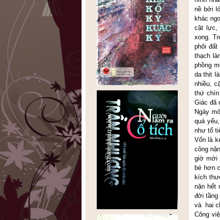
nề bởi 
khác ngo
cật lực
xong. Tr
phôi đất
thạch là
phồng mồ
da thịt 
nhiều, c
thứ chí
Giác đã 
Ngày mở 
quá yếu,
như tổ t
Vốn là k
công nặn
giờ mới 
bé hơn c
kích thư
nặn hết 
đời tầng
và hai c
Công việ