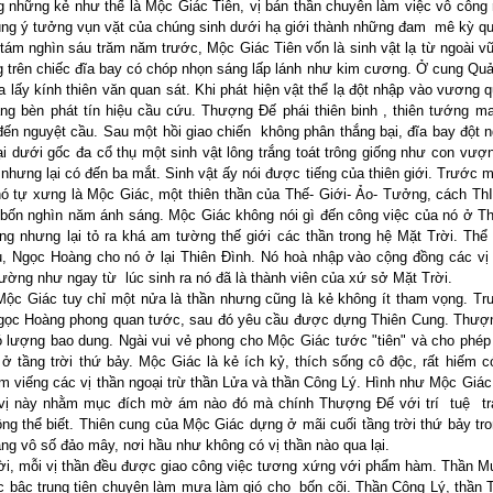
g những kẻ như thế là Mộc Giác Tiên, vị bán thần chuyên làm việc vô công 
bùng ý tưởng vụn vặt của chúng sinh dưới hạ giới thành những đam mê kỳ q
tám nghìn sáu trăm năm trước, Mộc Giác Tiên vốn là sinh vật lạ từ ngoài vũ
g trên chiếc đĩa bay có chóp nhọn sáng lấp lánh như kim cương. Ở cung Qu
 lấy kính thiên văn quan sát. Khi phát hiện vật thể lạ đột nhập vào vương 
ng bèn phát tín hiệu cầu cứu. Thượng Đế phái thiên binh , thiên tướng m
đến nguyệt cầu. Sau một hồi giao chiến không phân thắng bại, đĩa bay đột n
ại dưới gốc đa cổ thụ một sinh vật lông trắng toát trông giống như con vượn
 nhưng lại có đến ba mắt. Sinh vật ấy nói được tiếng của thiên giới. Trước 
ó tự xưng là Mộc Giác, một thiên thần của Thế- Giới- Ảo- Tưởng, cách Th
bốn nghìn năm ánh sáng. Mộc Giác không nói gì đến công việc của nó ở Th
g nhưng lại tỏ ra khá am tường thế giới các thần trong hệ Mặt Trời. Thể 
u, Ngọc Hoàng cho nó ở lại Thiên Đình. Nó hoà nhập vào cộng đồng các vị 
ường như ngay từ lúc sinh ra nó đã là thành viên của xứ sở Mặt Trời.
Mộc Giác tuy chỉ một nửa là thần nhưng cũng là kẻ không ít tham vọng. Tr
Ngọc Hoàng phong quan tước, sau đó yêu cầu được dựng Thiên Cung. Thượ
 lượng bao dung. Ngài vui vẻ phong cho Mộc Giác tước "tiên" và cho phép
 ở tầng trời thứ bảy. Mộc Giác là kẻ ích kỷ, thích sống cô độc, rất hiếm 
m viếng các vị thần ngoại trừ thần Lửa và thần Công Lý. Hình như Mộc Giác
 vị này nhằm mục đích mờ ám nào đó mà chính Thượng Đế với trí tuệ trá
ng thể biết. Thiên cung của Mộc Giác dựng ở mãi cuối tầng trời thứ bảy tr
ng vô số đảo mây, nơi hầu như không có vị thần nào qua lại.
rời, mỗi vị thần đều được giao công việc tương xứng với phẩm hàm. Thần M
c bậc trung tiên chuyên làm mưa làm gió cho bốn cõi. Thần Công Lý, thần T