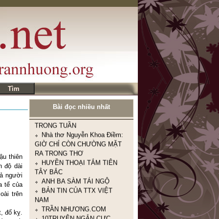
ĐÔI NÉT KỂ VỀ MÌNH
CÂU NÓI BUỒN NHÁT
TRONG TUẦN
Nhà thơ Nguyễn Khoa Điềm:
GIỜ CHỈ CÒN CHƯỜNG MẶT
RA TRONG THƠ
HUYỀN THOẠI TẮM TIÊN
Bài đọc nhiều nhất
TÂY BẮC
ANH BA SÀM TÁI NGỘ
BẢN TIN CỦA TTX VIỆT
NAM
TRẦN NHƯƠNG.COM
ậu thiên
10TRUYỆN NGẮN CỰC
n độ dài
NGẮN CỰC HAY
cả người
CÁ THÁNG TƯ
a tể của
NHÂN THỂ DỮ TÂM KINH
oài trên
(人体与心泾)
, đố kỵ.