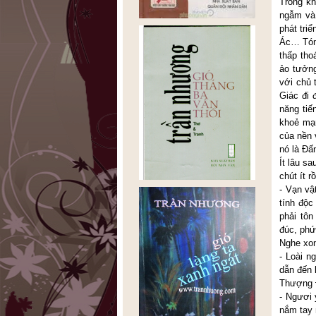
Trong kh
ngẫm và 
phát tri
Ác… Tóm 
thấp tho
ảo tưởng
với chủ 
Giác đi 
năng tiế
khoẻ mạn
của nền 
nó là Đấ
Ít lâu s
chút ít r
- Vạn vậ
tính độc
phải tôn
đúc, phứ
Nghe xon
- Loài n
dẫn đến 
Thượng 
- Ngươi 
nắm tay 