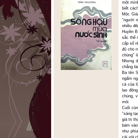
một mình
biết các
Mộc Giác
"người m
nhiều đê
Huyền Bí
sắc thể 
cấp số n
đủ cho n
chúng" l
Nhưng do
chẳng là
Ba tên S
ngấm ng
cá của l
lao độn
chúng, v
mỏi.
Cuối cùn
"sáng tạ
giá trị 
bám vào 
như phía
cái vòi 