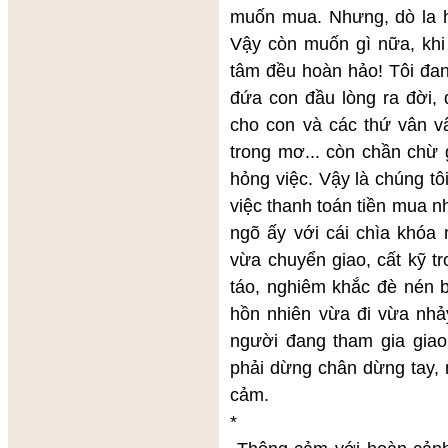
muốn mua. Nhưng, dò la hỏ
Vậy còn muốn gì nữa, khi 
tâm đều hoàn hảo! Tôi đa
đứa con đầu lòng ra đời, 
cho con và các thứ vân vâ
trong mơ... còn chần chừ 
hỏng việc. Vậy là chúng tôi
việc thanh toán tiền mua nh
ngõ ấy với cái chìa khóa
vừa chuyển giao, cất kỹ tr
táo, nghiêm khắc đè nén bả
hồn nhiên vừa đi vừa nhả
người đang tham gia gia
phải dừng chân dừng tay,
cảm.
*