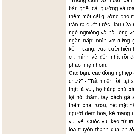
Thông cảm với hoàn cảnh c
bàn ghế, cái giường và to
thêm một cái giường cho m
trần ra quét tước, lau rửa
ngó nghiêng và hài lòng v
ngăn nắp; nhìn vợ đứng g
kềnh càng, vừa cười hiền 
ơi, mình về đến nhà rồi đ
phào nhẹ nhõm.
Các bạn, các đồng nghiệp 
chứ?" - "Tất nhiên rồi, tại
thật là vui, họ hàng chú 
lội hỏi thăm, tay xách gà
thêm chai rượu, nét mặt hâ
người đem hoa, kẻ mang rư
vui vẻ. Cuộc vui kéo từ t
loa truyền thanh của phườ