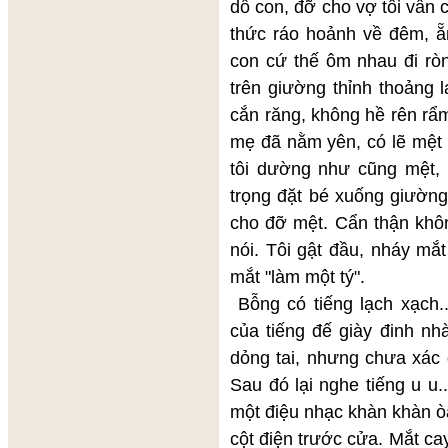
dỗ con, đỡ cho vợ tôi vẫn 
thức ráo hoảnh về đêm, ẵm
con cứ thế ôm nhau đi rò
trên giường thỉnh thoảng 
cắn răng, không hề rên rẩm
mẹ đã nằm yên, có lẽ mệt 
tôi dường như cũng mệt, đ
trọng đặt bé xuống giường
cho đỡ mệt. Cẩn thận không
nói. Tôi gật đầu, nháy mắ
mắt "làm một tý".
Bỗng có tiếng lạch xạch..
của tiếng đế giày đinh nh
dỏng tai, nhưng chưa xác 
Sau đó lại nghe tiếng u u..
một điệu nhạc khàn khàn òa 
cột điện trước cửa. Mắt ca