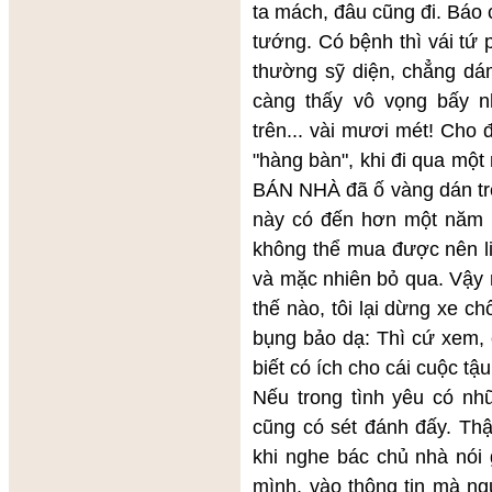
ta mách, đâu cũng đi. Báo 
tướng. Có bệnh thì vái tứ
thường sỹ diện, chẳng dá
càng thấy vô vọng bấy n
trên... vài mươi mét! Cho
"hàng bàn", khi đi qua một
BÁN NHÀ đã ố vàng dán trê
này có đến hơn một năm n
không thể mua được nên li
và mặc nhiên bỏ qua. Vậy 
thế nào, tôi lại dừng xe 
bụng bảo dạ: Thì cứ xem, 
biết có ích cho cái cuộc tậ
Nếu trong tình yêu có nh
cũng có sét đánh đấy. Thậ
khi nghe bác chủ nhà nói 
mình, vào thông tin mà ng