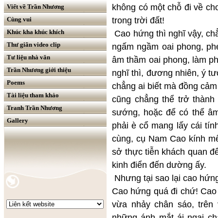
không có một chỗ đi về ch
Viết về Trần Nhương
trong trời đất!
Cùng vui
Khúc kha khúc khích
Cao hứng thì nghĩ vậy, chẳ
Thư giãn video clip
ngấm ngầm oai phong, phét
Tư liệu nhà văn
âm thầm oai phong, làm ph
Trần Nhương giới thiệu
nghĩ thì, đương nhiên, ý t
Poems
chẳng ai biết mà đồng cảm 
Tài liệu tham khảo
cũng chẳng thể trở thành 
Tranh Trần Nhương
sướng, hoặc để có thể âm
Gallery
phải è cổ mang lấy cái tín
cùng, cụ Nam Cao kính mế
sở thực tiễn khách quan đ
kinh điển đến dường ấy.
Nhưng tại sao lại cao hứn
Cao hứng quá đi chứ! Cao 
vừa nhảy chân sáo, trên 
những ánh mắt ái ngại ch