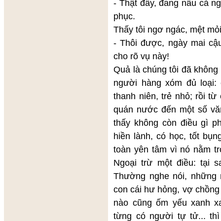
- Thật đấy, đang nẫu cả ng
phục.
Thấy tôi ngơ ngác, mệt mỏi
- Thôi được, ngày mai cậu
cho rõ vụ này!
Quả là chúng tôi đã không
người hàng xóm đủ loại: c
thanh niên, trẻ nhỏ; rồi 
quán nước đến một số văn
thấy không còn điều gì p
hiền lành, có học, tốt bụ
toàn yên tâm vì nó nằm t
Ngoại trừ một điều: tại 
Thường nghe nói, những 
con cái hư hỏng, vợ chồng 
nào cũng ốm yếu xanh x
từng có người tự tử... th