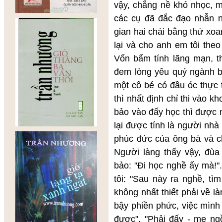
vậy, chẳng nề khó nhọc, m
các cụ đã đắc đạo nhẫn 
gian hai chái bằng thứ xoa
lại và cho anh em tôi the
Vốn bẩm tính lãng mạn, th
đem lòng yêu quý ngành bá
một cô bé có đầu óc thực 
thì nhất định chỉ thi vào 
bảo vào đấy học thì được 
lại được tính là người nh
phúc đức của ông bà và c
Người làng thấy vậy, đùa 
bảo: "Đi học nghề ấy mà!"
tôi: "Sau này ra nghề, tì
không nhất thiết phải về l
bậy phiền phức, việc mình 
được". "Phải đấy - mẹ ng