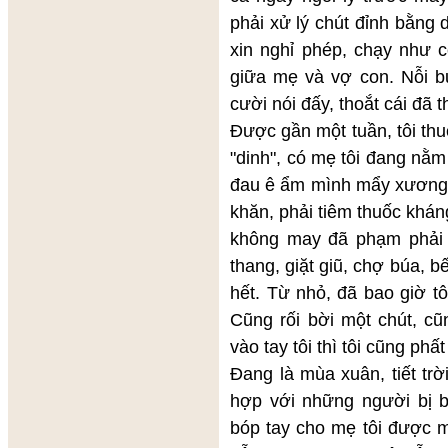
phải xử lý chút đỉnh bằng 
xin nghỉ phép, chạy như c
giữa mẹ và vợ con. Nỗi b
cười nói đấy, thoắt cái đã 
Được gần một tuần, tôi thu
"dinh", có mẹ tôi đang nằm 
đau ê ẩm mình mẩy xương cố
khăn, phải tiêm thuốc khán
không may đã phạm phải g
thang, giặt giũ, chợ búa, b
hết. Từ nhỏ, đã bao giờ t
Cũng rối bời một chút, cũ
vào tay tôi thì tôi cũng ph
Đang là mùa xuân, tiết tr
hợp với những người bị 
bóp tay cho mẹ tôi được mộ