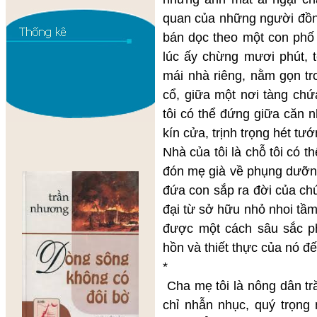
quan của những người đồn
bán dọc theo một con phố 
lúc ấy chừng mươi phút, t
mái nhà riêng, nằm gọn t
cổ, giữa một nơi tàng chứ
tôi có thể đứng giữa căn n
kín cửa, trịnh trọng hét tướ
Nhà của tôi là chỗ tôi có t
đón mẹ già về phụng dưỡng.
đứa con sắp ra đời của chún
đại từ sở hữu nhỏ nhoi tầ
được một cách sâu sắc p
hồn và thiết thực của nó đế
*
Cha mẹ tôi là nông dân tr
chỉ nhẫn nhục, quý trọng