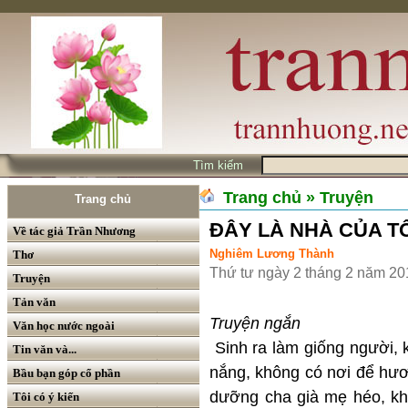
Tìm kiếm
Trang chủ
» Truyện
Trang chủ
ĐÂY LÀ NHÀ CỦA TÔ
Về tác giả Trần Nhương
Nghiêm Lương Thành
Thơ
Thứ tư ngày 2 tháng 2 năm 20
Truyện
Tản văn
Truyện ngắn
Văn học nước ngoài
Sinh ra làm giống người,
Tin văn và...
nắng, không có nơi để hươ
Bầu bạn góp cổ phần
dưỡng cha già mẹ héo, kh
Tôi có ý kiến