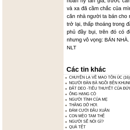
hoan hỷ tân gia, trước cả
và xa đã cầm chắc của mình
căn nhà người ta bán cho m
trở lại, thấp thoáng trong 
phủ đầy bụi, trên đó có đ
nhưng vô vọng: BÁN NHÀ.
NLT
Các tin khác
CHUYỆN LẠ VỀ MAO TÔN ÚC (16)
NGƯỜI ĐÀN BÀ NGỒI BÊN KHUN
ĐẤT DEO -TIỂU THUYẾT CỦA ĐỨ
ÔNG HẠNG CÒ
NGƯỜI TÌNH CỦA MẸ
THẰNG DỞ HƠI.
ĐÁM CƯỚI ĐẦU XUÂN
CON MÈO TAM THỂ
NGƯỜI SẼ NÓI GÌ?
QUÀ TẾT