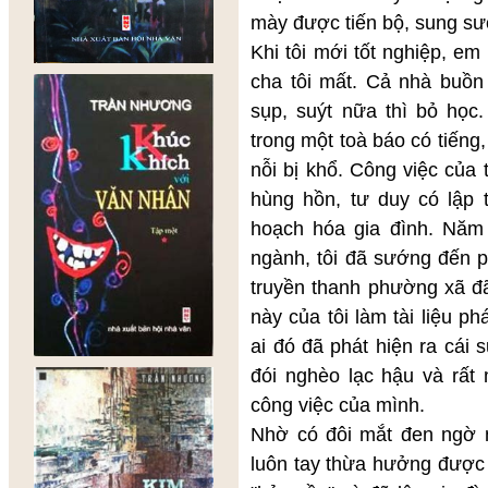
mày được tiến bộ, sung sướ
Khi tôi mới tốt nghiệp, e
cha tôi mất. Cả nhà buồn
sụp, suýt nữa thì bỏ học
trong một toà báo có tiếng
nỗi bị khổ. Công việc của 
hùng hồn, tư duy có lập
hoạch hóa gia đình. Năm 
ngành, tôi đã sướng đến p
truyền thanh phường xã đ
này của tôi làm tài liệu p
ai đó đã phát hiện ra cái
đói nghèo lạc hậu và rất 
công việc của mình.
Nhờ có đôi mắt đen ngờ n
luôn tay thừa hưởng được