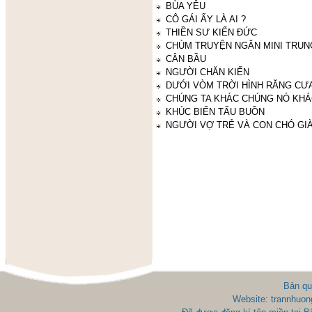
BÙA YÊU
CÔ GÁI ẤY LÀ AI ?
THIỀN SƯ KIẾN ĐỨC
CHÙM TRUYỆN NGĂN MINI TRU
CÂN BẦU
NGƯỜI CHĂN KIẾN
DƯỚI VÒM TRỜI HÌNH RĂNG CƯ
CHÚNG TA KHÁC CHÚNG NÓ KHÁ
KHÚC BIẾN TẤU BUỒN
NGƯỜI VỢ TRẺ VÀ CON CHÓ GIA
Bản qu
Website: trannhuon