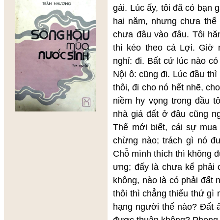
gái. Lúc ấy, tôi đã có bạn 
hai năm, nhưng chưa thể 
chưa đâu vào đâu. Tôi hăm
thì kéo theo cả Lợi. Giờ 
nghỉ: đi. Bất cứ lúc nào có 
Nội ô: cũng đi. Lúc đầu thì
thôi, đi cho nó hết nhẽ, ch
niềm hy vọng trong đầu tô
nhà giá đất ở đâu cũng n
Thế mới biết, cái sự mua 
chừng nào; trách gì nó đư
Chỗ mình thích thì không đủ
ưng; đấy là chưa kể phải 
không, nào là có phải đất 
thôi thì chẳng thiếu thứ gì
hạng người thế nào? Đất 
được thuận không? Phong t