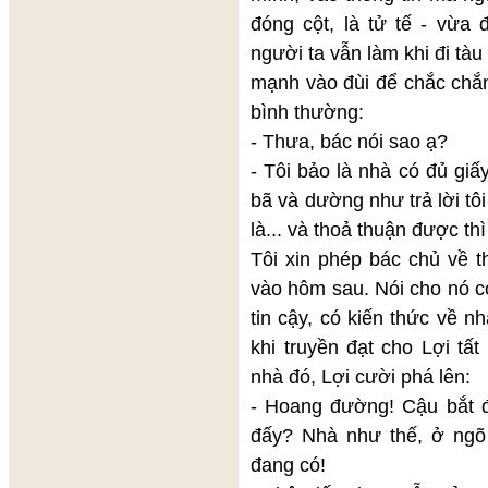
đóng cột, là tử tế - vừa 
người ta vẫn làm khi đi tàu
mạnh vào đùi để chắc chắn
bình thường:
- Thưa, bác nói sao ạ?
- Tôi bảo là nhà có đủ giấ
bã và dường như trả lời tôi
là... và thoả thuận được th
Tôi xin phép bác chủ về t
vào hôm sau. Nói cho nó có 
tin cậy, có kiến thức về n
khi truyền đạt cho Lợi tấ
nhà đó, Lợi cười phá lên:
- Hoang đường! Cậu bắt đ
đấy? Nhà như thế, ở ngõ 
đang có!