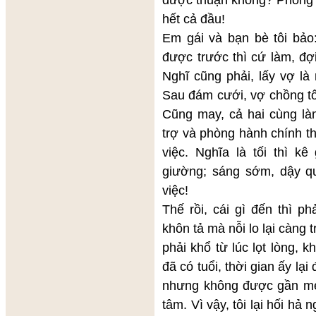
hết cả đầu!
Em gái và bạn bè tôi bảo
được trước thì cứ làm, đợi
Nghĩ cũng phải, lấy vợ là 
Sau đám cưới, vợ chồng tô
Cũng may, cả hai cùng l
trợ và phòng hành chính t
việc. Nghĩa là tối thì k
giường; sáng sớm, dậy qu
việc!
Thế rồi, cái gì đến thì p
khôn tả mà nỗi lo lại càng 
phải khổ từ lúc lọt lòng, 
đã có tuổi, thời gian ấy lạ
nhưng không được gần mẹ
tâm. Vì vậy, tôi lại hối hả 