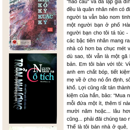
"hảo cầu" và đã lập gia đì
đều là quân nhân nên có đi
người ta vẫn bảo nom tinh
một người bạn ở phố Hà
người bạn cho tôi tá túc 
các bậc tiên nhân mang ra
nhà có hơn ba chục mét v
dù sao, tôi vẫn là một gã
bản. Em tôi bàn với tôi: 
anh em chắt bóp, tiết ki
mẹ về ở cho nó ổn định, số
khổ. Lợi cũng rất tán thàn
kiệm của hắn, bảo: "Mua n
mỗi đứa một ít, thêm tí nà
mười năm hoặc... lâu hơ
cũng... phải đãi chúng tao m
Thế là tôi bán nhà ở quê,