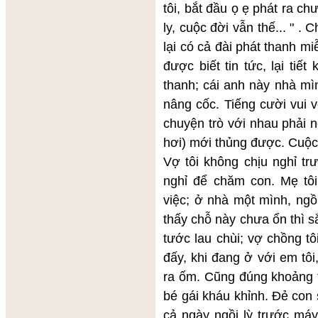
tôi, bắt đầu ọ ẹ phát ra ch
ly, cuộc đời vẫn thế... " . 
lại có cả đài phát thanh 
được biết tin tức, lại ti
thanh; cái anh này nhà mì
nâng cốc. Tiếng cười vui v
chuyện trò với nhau phải n
hơi) mới thủng được. Cuộc 
Vợ tôi không chịu nghỉ tr
nghỉ để chăm con. Mẹ tôi
việc; ở nhà một mình, ngồ
thấy chỗ này chưa ổn thì sắ
tước lau chùi; vợ chồng t
đấy, khi đang ở với em tô
ra ốm. Cũng đúng khoảng th
bé gái kháu khỉnh. Đẻ con 
cả ngày ngồi lỳ trước máy