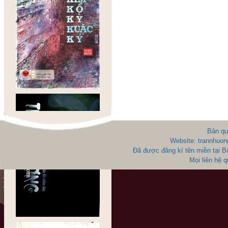
Bản qu
Website: trannhuon
Đã được đăng kí tên miền tại 
Mọi liên hệ 