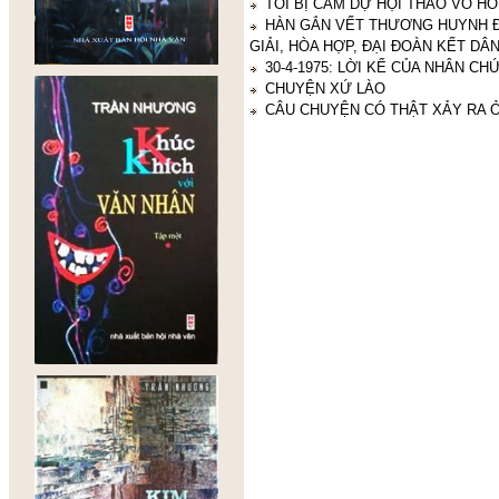
TÔI BỊ CẤM DỰ HỘI THẢO VÕ H
HÀN GẮN VẾT THƯƠNG HUYNH Đ
GIẢI, HÒA HỢP, ĐẠI ĐOÀN KẾT DÂN
30-4-1975: LỜI KỂ CỦA NHÂN C
CHUYỆN XỨ LÀO
CÂU CHUYỆN CÓ THẬT XẢY RA Ở