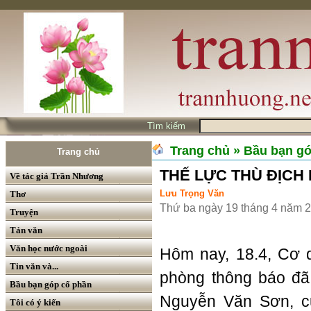
Tìm kiếm
Trang chủ
» Bầu bạn g
Trang chủ
THẾ LỰC THÙ ĐỊCH
Về tác giả Trần Nhương
Lưu Trọng Văn
Thơ
Thứ ba ngày 19 tháng 4 năm 
Truyện
Tản văn
Văn học nước ngoài
Hôm nay, 18.4, Cơ 
Tin văn và...
phòng thông báo đã 
Bầu bạn góp cổ phần
Nguyễn Văn Sơn, c
Tôi có ý kiến