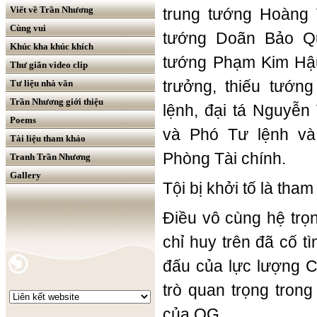
Viết về Trần Nhương
trung tướng Hoàng 
Cùng vui
tướng Doãn Bảo Qu
Khúc kha khúc khích
tướng Phạm Kim Hậ
Thư giãn video clip
trưởng, thiếu tướ
Tư liệu nhà văn
Trần Nhương giới thiệu
lệnh, đại tá Nguyễ
Poems
và Phó Tư lệnh và
Tài liệu tham khảo
Phòng Tài chính
.
Tranh Trần Nhương
Gallery
Tội bị khởi tố là tham
Điều vô cùng hệ trọn
chỉ huy trên đã cố t
đấu của lực lượng C
trò quan trọng tron
của QG.