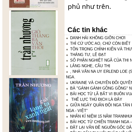
phủ như trên.
Các tin khác
DANH HÀI KHÔNG GIỠN CHƠI
THÌ CỨ ƯỚC AO, CHỨ CÒN BIẾT
TÔN TRỌNG CHÍNH KIẾN VÀ THƯ
THÁNG TƯ, LÊ ĐẠT
SỐ PHẬN NGHIỆT NGÃ CỦA THI 
LẮNG NGHE, CẦU THỊ
, NHÀ VĂN NA UY ERLEND LOE (
NGA.
UKRAINE VÀ CHUYỂN ĐỔI QUYỀ
BÀ "GÁNH GÁNH GỒNG GỒNG" N
BÀI HỌC TỪ LÃ BẤT VI BUÔN VU
THẾ LỰC THÙ ĐỊCH LÀ ĐÂY
GIỮA NGÀY QUÂN ĐỘI NGA TÀN 
NGA - VIỆT”
NHÂN KỈ NIỆM 15 NĂM TRANNH
BÀI HỌC TỪ CHIẾN TRANH NGA 
ĐẶT LẠI VẤN ĐỀ NGUỒN GỐC DÂ