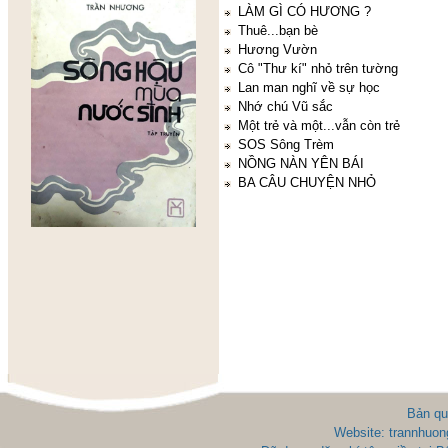
LÀM GÌ CÓ HƯƠNG ?
Thuê...bạn bè
Hương Vườn
Cô "Thư kí" nhỏ trên tường
Lan man nghĩ về sự học
Nhớ chú Vũ sắc
Một trẻ và một...vẫn còn trẻ
SOS Sông Trèm
NỒNG NÀN YÊN BÁI
BA CÂU CHUYỆN NHỎ
Bản qu
Website: trannhuon