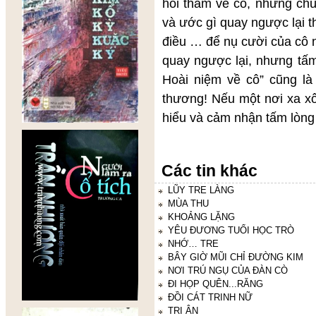
hỏi thăm về cô, nhưng chú
và ước gì quay ngược lại th
điều … để nụ cười của cô n
quay ngược lại, nhưng tấm
Hoài niệm về cô” cũng l
thương! Nếu một nơi xa xô
hiểu và cảm nhận tấm lòng
Các tin khác
LŨY TRE LÀNG
MÙA THU
KHOẢNG LẶNG
YÊU ĐƯƠNG TUỔI HỌC TRÒ
NHỚ… TRE
BÂY GIỜ MŨI CHỈ ĐƯỜNG KIM
NƠI TRÚ NGỤ CỦA ĐÀN CÒ
ĐI HỌP QUÊN...RĂNG
ĐỒI CÁT TRINH NỮ
TRI ÂN