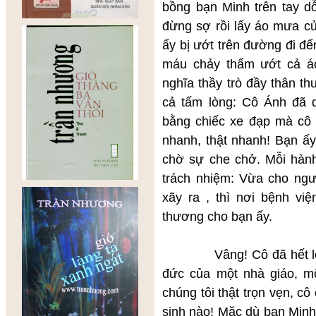
bồng bạn Minh trên tay d
đừng sợ rồi lấy áo mưa c
ấy bị ướt trên đường đi đến
máu chảy thấm ướt cả áo
nghĩa thầy trò đầy thân t
cả tấm lòng: Cô Ánh đã
bằng chiếc xe đạp mà cô 
nhanh, thật nhanh! Bạn ấy
chờ sự che chở. Mỗi hàn
trách nhiệm: Vừa cho ngư
xãy ra , thì nơi bệnh vi
thương cho bạn ấy.
Vâng! Cô đã hết lòng v
đức của một nhà giáo, m
chúng tôi thật trọn vẹn, c
sinh nào! Mặc dù bạn Minh