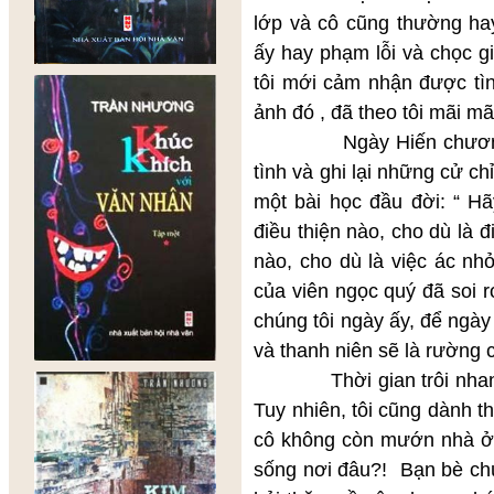
lớp và cô cũng thường hay
ấy hay phạm lỗi và chọc gi
tôi mới cảm nhận được tìn
ảnh đó , đã theo tôi mãi m
Ngày Hiến chương nhà 
tình và ghi lại những cử ch
một bài học đầu đời: “ H
điều thiện nào, cho dù là đ
nào, cho dù là việc ác nh
của viên ngọc quý đã soi r
chúng tôi ngày ấy, để ngày
và thanh niên sẽ là rường 
Thời gian trôi nhanh, c
Tuy nhiên, tôi cũng dành t
cô không còn mướn nhà ở c
sống nơi đâu?! Bạn bè chú