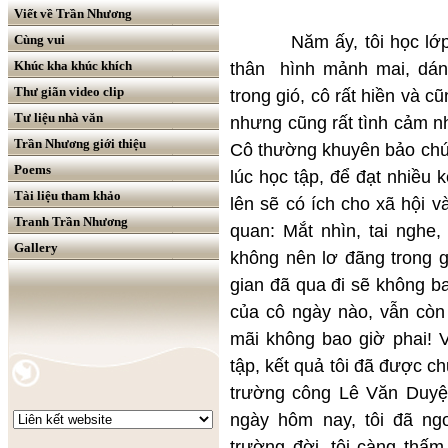
Viết về Trần Nhương
Năm ấy, tôi học lớp Nhấ
Cùng vui
Khúc kha khúc khích
thân hình mảnh mai, dáng
Thư giãn video clip
trong gió, cô rất hiền và c
Tư liệu nhà văn
nhưng cũng rất tình cảm n
Trần Nhương giới thiệu
Cô thường khuyên bảo chún
Poems
lúc học tập, để đạt nhiều 
Tài liệu tham khảo
lên sẽ có ích cho xã hội 
Tranh Trần Nhương
quan: Mắt nhìn, tai nghe, 
Gallery
không nên lơ đãng trong gi
gian đã qua đi sẽ không b
của cô ngày nào, vẫn còn
mãi không bao giờ phai! V
tập, kết quả tôi đã được c
trường công Lê Văn Duyệt
ngày hôm nay, tôi đã ngo
trường đời, tôi càng thấ