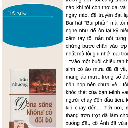
nào khi tôi còn thơ dại v
ngày nào, để truyền đạt lạ
Bài hát “Bụi phấn” mà tôi 
nghe như để ôn lại kỷ niệ
cầm tay tôi nắn nót từng
chửng bước chân vào lớp
nhất mà tôi ghi nhớ mãi tro
“Vào một buổi chiều tan h
sinh có áo mưa đã đi về, 
mang áo mưa, trong số đó
bận họp nên chưa về , tôi
khóc thét của bạn Minh va
người chạy đến đầu tiên, 
kịp chạy đến… Tới nơi, 
thang trơn trợt đã làm c
xuống đất, cô Ánh đã vừa