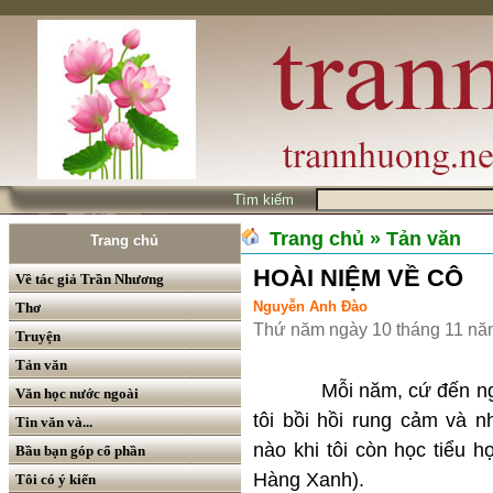
Tìm kiếm
Trang chủ
» Tản văn
Trang chủ
HOÀI NIỆM VỀ CÔ
Về tác giả Trần Nhương
Nguyễn Anh Đào
Thơ
Thứ năm ngày 10 tháng 11 nă
Truyện
Tản văn
Mỗi năm, cứ đến ngày “
Văn học nước ngoài
tôi bồi hồi rung cảm và
Tin văn và...
nào khi tôi còn học tiểu 
Bầu bạn góp cổ phần
Hàng Xanh).
Tôi có ý kiến