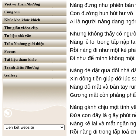
Viết về Trần Nhương
Nàng đứng như phiên bản 
Cùng vui
Con đường hun hút hư vô
Khúc kha khúc khích
Ai là người nàng đang ngó
Thư giãn video clip
Nhưng không thấy có người
Tư liệu nhà văn
Nàng lẻ loi trong tấp nập t
Trần Nhương giới thiệu
Rồi nàng đi như một kẻ ph
Poems
Đi như để mình không một
Tài liệu tham khảo
Tranh Trần Nhương
Nàng dè dặt qua đôi nhà d
Gallery
Xin đồng tiền giúp đỡ lúc s
Nàng đỏ mặt và bàn tay ru
Gương mặt còn phảng phất
Nàng gánh chịu một tình yê
Đứa con đây là giây phút 
Nàng kể lại và mắt ngân ng
Rồi nàng đi trong lấp loá c