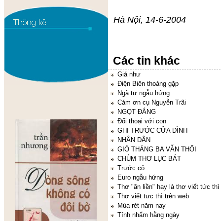
Hà Nội, 14-6-2004
Các tin khác
Giá như
Điện Biên thoáng gặp
Ngã tư ngẫu hứng
Cám ơn cụ Nguyễn Trãi
NGỌT ĐẮNG
Đối thoại với con
GHI TRƯỚC CỬA ĐÌNH
NHÂN DÂN
GIÓ THÁNG BA VẪN THỔI
CHÙM THƠ LỤC BÁT
Trước cỏ
Euro ngẫu hứng
Thơ "ăn liền" hay là thơ viết tức thì
Thơ viết tưc thì trên web
Mùa rét năm nay
Tính nhẩm hằng ngày