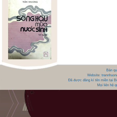
Bản qu
Website: trannhuon
Đã được đăng kí tên miền tại 
Mọi liên hệ 