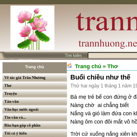
Tìm kiếm
Trang chủ
» Thơ
Trang chủ
Buổi chiều như thế
Về tác giả Trần Nhương
Thơ
Thứ hai ngày 1 tháng 1 năm 1
Truyện
Bà mẹ trẻ bế con đứng ở 
Tản văn
Nàng chờ ai chẳng biết
Văn học nước ngoài
Nắng và gió làm đứa con k
Tin văn và...
Nàng ôm con đôi mắt vô h
Bầu bạn góp cổ phần
Trời cứ xuống nắng xiên kh
Tôi có ý kiến