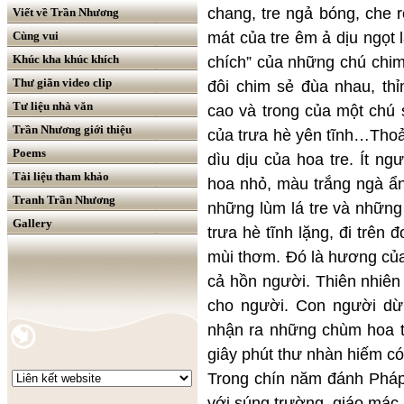
chang, tre ngả bóng, che 
Viết về Trần Nhương
mát của tre êm ả dịu ngọt 
Cùng vui
Khúc kha khúc khích
chích” của những chú chim
Thư giãn video clip
đôi chim sẻ đùa nhau, thỉ
Tư liệu nhà văn
cao và trong của một chú
Trần Nhương giới thiệu
của trưa hè yên tĩnh…Thoả
Poems
dìu dịu của hoa tre. Ít n
Tài liệu tham khảo
hoa nhỏ, màu trắng ngà ẩ
Tranh Trần Nhương
những lùm lá tre và những 
Gallery
trưa hè tĩnh lặng, đi trên
mùi thơm. Đó là hương của
cả hồn người. Thiên nhiên
cho người. Con người dừ
nhận ra những chùm hoa 
giây phút thư nhàn hiếm c
Trong chín năm đánh Pháp,
với súng trường, giáo mác,