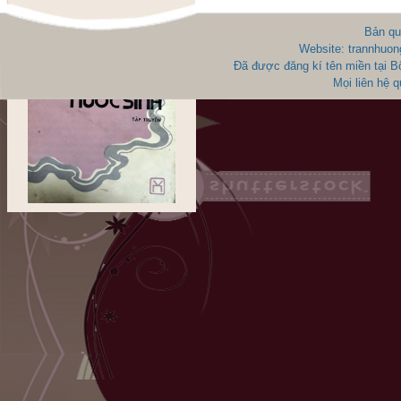
Bản qu
Website: trannhuon
Đã được đăng kí tên miền tại 
Mọi liên hệ 