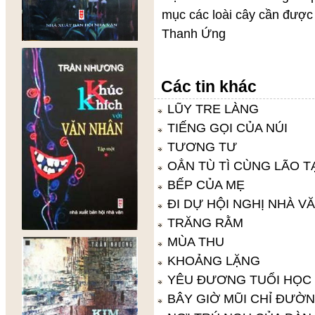
mục các loài cây cần đượ
Thanh Ứng
Các tin khác
LŨY TRE LÀNG
TIẾNG GỌI CỦA NÚI
TƯƠNG TƯ
OẲN TÙ TÌ CÙNG LÃO T
BẾP CỦA MẸ
ĐI DỰ HỘI NGHỊ NHÀ VĂ
TRĂNG RẰM
MÙA THU
KHOẢNG LẶNG
YÊU ĐƯƠNG TUỔI HỌC
BÂY GIỜ MŨI CHỈ ĐƯỜN