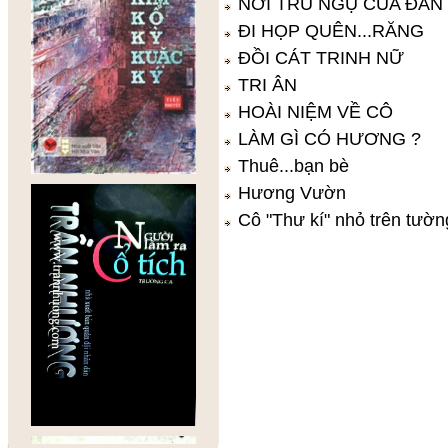
NƠI TRÚ NGỤ CỦA ĐÀN
ĐI HỌP QUÊN...RĂNG
ĐỒI CÁT TRINH NỮ
TRI ÂN
HOÀI NIỆM VỀ CÔ
LÀM GÌ CÓ HƯƠNG ?
Thuê...bạn bè
Hương Vườn
Cô "Thư kí" nhỏ trên tườn