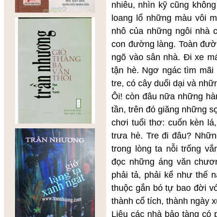
nhiêu, nhìn kỹ cũng không
loang lổ những màu vôi mớ
nhô của những ngôi nhà cao
con đường làng. Toàn đườn
ngõ vào sân nhà. Đi xe má
tận hè. Ngơ ngác tìm mãi
tre, có cây duối dại và n
Ôi! còn đâu nữa những hàn
tần, trên đó giăng những s
chơi tuổi thơ: cuốn kèn l
trưa hè. Tre đi đâu? Nhữn
trong lòng ta nỗi trống v
đọc những áng văn chương
phải tả, phải kể như thế 
thuộc gắn bó tự bao đời v
thành cổ tích, thành ngày
Liệu các nhà bảo tàng có 