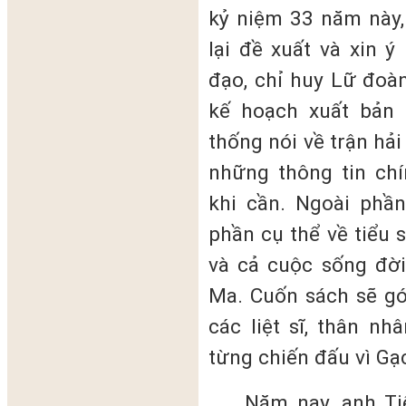
kỷ niệm 33 năm này,
lại đề xuất và xin 
đạo, chỉ huy Lữ đoà
kế hoạch xuất bản 
thống nói về trận hả
những thông tin chí
khi cần. Ngoài phần
phần cụ thể về tiểu s
và cả cuộc sống đờ
Ma. Cuốn sách sẽ gó
các liệt sĩ, thân nh
từng chiến đấu vì Gạ
Năm nay, anh Ti