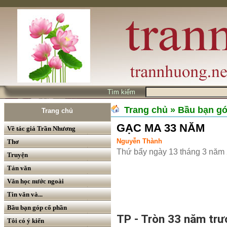
Tìm kiếm
Trang chủ
» Bầu bạn g
Trang chủ
GẠC MA 33 NĂM
Về tác giả Trần Nhương
Nguyễn Thành
Thơ
Thứ bẩy ngày 13 tháng 3 năm
Truyện
Tản văn
Văn học nước ngoài
Tin văn và...
Bầu bạn góp cổ phần
TP - Tròn 33 năm trư
Tôi có ý kiến