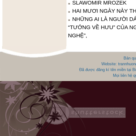
SLAWOMIR MROZEK
HAI MƯƠI NGÀY NÀY T
NHỮNG AI LÀ NGƯỜI DÁ
“TƯỚNG VỀ HƯU” CỦA N
NGHỆ”,
Bản qu
Website: trannhuon
Đã được đăng kí tên miền tại 
Mọi liên hệ 