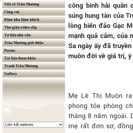
công binh hải quân 
Viết về Trần Nhương
Cùng vui
súng hung tàn của Tr
Khúc kha khúc khích
lòng biển đảo Gạc M
Thư giãn video clip
mạnh quả cảm, của n
Tư liệu nhà văn
Trần Nhương giới thiệu
Sa ngày ấy đã truyề
Poems
muôn đời về giá trị, ý
Tài liệu tham khảo
Tranh Trần Nhương
Gallery
Mẹ Lê Thị Muộn ra
phong tỏa phòng ch
tháng 8 năm ngoái. 
mẹ rất đơn sơ, đồng