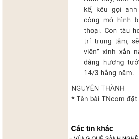
kế, kêu gọi anh
công mô hình b
thoại. Con tàu h
trí trung tâm, s
viên” xinh xắn n
dâng hương tưởn
14/3 hằng năm.
NGUYỄN THÀNH
* Tên bài TNcom đặt 
Các tin khác
VÙNG QUÊ SÀNH NGHỀ 