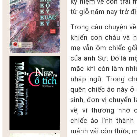
kỷ niệm về con trai
từ giỗ năm nay trở đ
Trong câu chuyện về
khiến con cháu và n
mẹ vẫn ôm chiếc gối
của anh Sự. Đó là m
mặc khi còn làm nhi
nhập ngũ. Trong ch
quên chiếc áo này ở 
sinh, đơn vị chuyển l
về, vì thương nhớ 
chiếc áo lính thành
mảnh vải còn thừa, mẹ