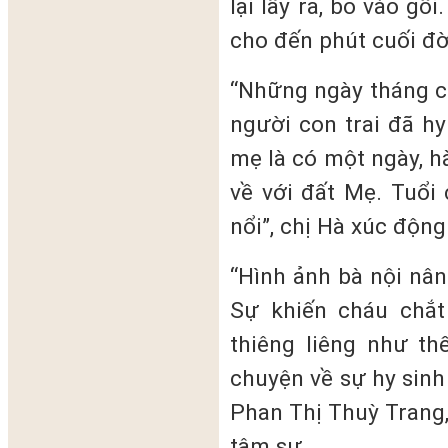
lại lấy ra, bỏ vào gố
cho đến phút cuối đời
“Những ngày tháng c
người con trai đã h
mẹ là có một ngày, h
về với đất Mẹ. Tuổi
nổi”, chị Hà xúc động
“Hình ảnh bà nội nâ
Sự khiến cháu chắt
thiêng liêng như th
chuyện về sự hy sinh 
Phan Thị Thuỳ Trang,
tâm sự.