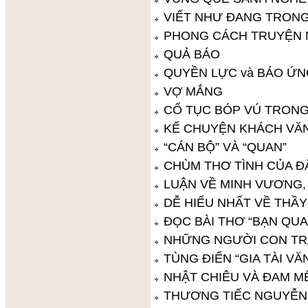
VIẾT NHƯ ĐANG TRON
PHONG CÁCH TRUYỆN 
QUẢ BÁO
QUYỀN LỰC và BÁO ỨN
VỢ MẮNG
CỔ TỤC BÓP VÚ TRONG
KỂ CHUYỆN KHÁCH VĂ
“CÁN BỘ” VÀ “QUAN”
CHÙM THƠ TÌNH CỦA 
LUẬN VỀ MINH VƯƠNG,
DỄ HIỂU NHẤT VỀ THẦ
ĐỌC BÀI THƠ “BẠN QU
NHỮNG NGƯỜI CON TRA
TÙNG ĐIỂN “GIA TÀI V
NHẬT CHIÊU VÀ ĐAM M
THƯƠNG TIẾC NGUYỄN