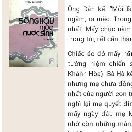
Ông Dân kể: “Mỗi l
ngắm, ra mặc. Trong
nhất. Mấy chục năm
trong túi, rất cẩn thận
Chiếc áo đó mấy nă
tưởng niệm chiến 
Khánh Hòa). Bà Hà k
nhưng mẹ chưa đồng ý
nhất của người con t
nghĩ lại mẹ quyết đị
mấy ngày đầu mẹ M
nhớ còn những mảnh 