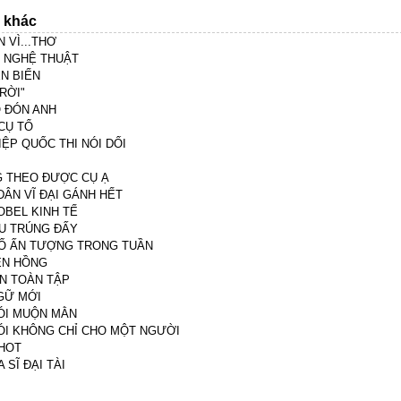
n khác
 VÌ...THƠ
 NGHỆ THUẬT
N BIẾN
RỜI"
O ĐÓN ANH
CỤ TỔ
IỆP QUỐC THI NÓI DỐI
 THEO ĐƯỢC CỤ Ạ
DÂN VĨ ĐẠI GÁNH HẾT
OBEL KINH TẾ
U TRÚNG ĐẤY
Ố ẤN TƯỢNG TRONG TUẦN
N HỒNG
N TOÀN TẬP
GỮ MỚI
ÓI MUỘN MẰN
ÓI KHÔNG CHỈ CHO MỘT NGƯỜI
HOT
 SĨ ĐẠI TÀI