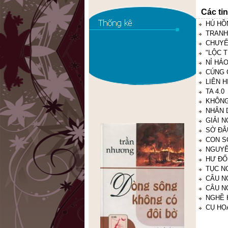
Các ti
HÚ HỒN
TRANH
CHUYỂ
"LỘC T
NỈ HẢ
CÚNG 
LIÊN H
TA 4.0
KHÔNG
NHÂN 
GIẢI N
SỜ ĐÂ
CON S
NGUYÊ
HƯ ĐỐ
TỤC N
CÂU N
CÂU N
NGHỀ 
CỤ HỌA