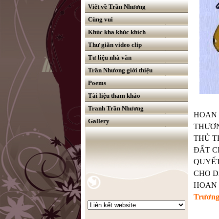
Viết về Trần Nhương
Cùng vui
Khúc kha khúc khích
Thư giãn video clip
Tư liệu nhà văn
Trần Nhương giới thiệu
Poems
Tài liệu tham khảo
Tranh Trần Nhương
HOAN 
Gallery
THƯƠN
THỦ T
ĐẤT C
QUYẾT
CHO D
HOAN 
Trương