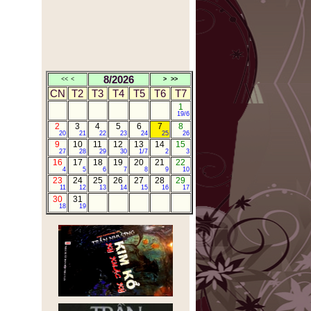
ĐÔI NÉT KỂ VỀ MÌNH
CÂU NÓI BUỒN NHÁT
TRONG TUẦN
Nhà thơ Nguyễn Khoa Điềm:
GIỜ CHỈ CÒN CHƯỜNG MẶT
8/2026
<<
<
>
>>
RA TRONG THƠ
CN
T2
T3
T4
T5
T6
T7
HUYỀN THOẠI TẮM TIÊN
1
TÂY BẮC
19/6
ANH BA SÀM TÁI NGỘ
2
3
4
5
6
7
8
20
21
22
23
24
25
26
BẢN TIN CỦA TTX VIỆT
9
10
11
12
13
14
15
NAM
27
28
29
30
1/7
2
3
16
17
18
19
20
21
22
TRẦN NHƯƠNG.COM
4
5
6
7
8
9
10
10TRUYỆN NGẮN CỰC
23
24
25
26
27
28
29
11
12
13
14
15
16
17
NGẮN CỰC HAY
30
31
CÁ THÁNG TƯ
18
19
NHÂN THỂ DỮ TÂM KINH
(人体与心泾)