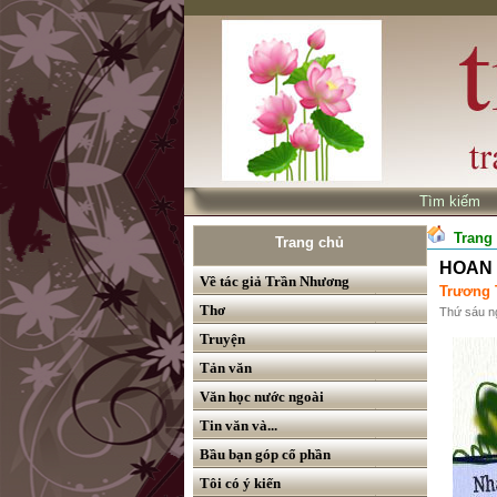
Tìm kiế
Trang
Trang chủ
HOAN H
Về tác giả Trần Nhương
Trương 
Thơ
Thứ sáu n
Truyện
Tản văn
Văn học nước ngoài
Tin văn và...
Bầu bạn góp cổ phần
Tôi có ý kiến