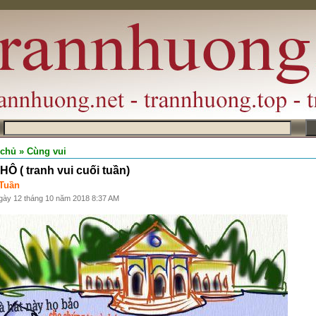
m
 chủ
» Cùng vui
Ô ( tranh vui cuối tuần)
Tuần
gày 12 tháng 10 năm 2018 8:37 AM