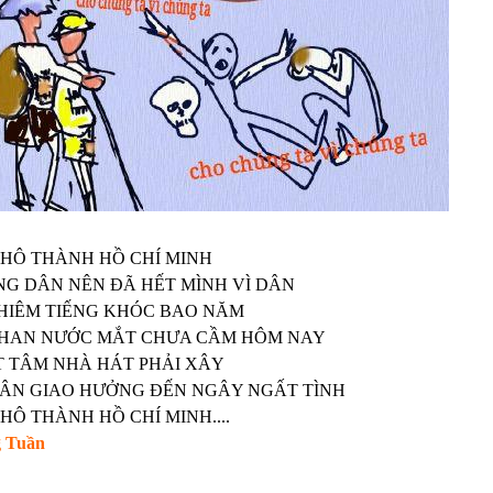
HÔ THÀNH HỒ CHÍ MINH
G DÂN NÊN ĐÃ HẾT MÌNH VÌ DÂN
HIÊM TIẾNG KHÓC BAO NĂM
HAN NƯỚC MẮT CHƯA CẦM HÔM NAY
 TÂM NHÀ HÁT PHẢI XÂY
ÂN GIAO HƯỞNG ĐẾN NGÂY NGẤT TÌNH
HÔ THÀNH HỒ CHÍ MINH....
 Tuần