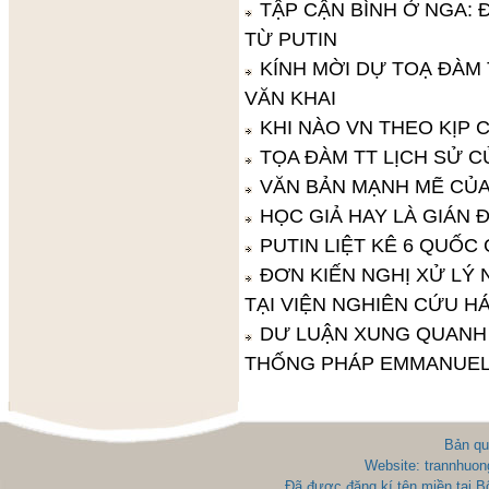
TẬP CẬN BÌNH Ở NGA:
TỪ PUTIN
KÍNH MỜI DỰ TOẠ ĐÀM
VĂN KHAI
KHI NÀO VN THEO KỊP
TỌA ĐÀM TT LỊCH SỬ C
VĂN BẢN MẠNH MẼ CỦ
HỌC GIẢ HAY LÀ GIÁN Đ
PUTIN LIỆT KÊ 6 QUỐC
ĐƠN KIẾN NGHỊ XỬ LÝ
TẠI VIỆN NGHIÊN CỨU H
DƯ LUẬN XUNG QUANH
THỐNG PHÁP EMMANUEL 
Bản qu
Website: trannhuon
Đã được đăng kí tên miền tại 