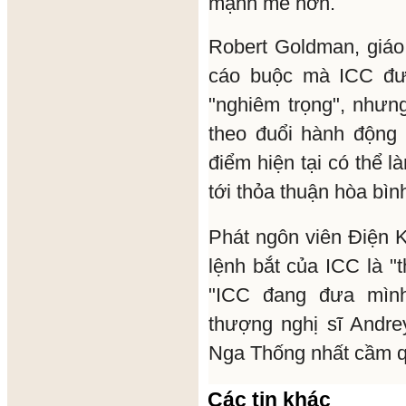
mạnh mẽ hơn.
Robert Goldman, giáo 
cáo buộc mà ICC đưa
"nghiêm trọng", nhưn
theo đuổi hành động 
điểm hiện tại có thể 
tới thỏa thuận hòa bìn
Phát ngôn viên Điện 
lệnh bắt của ICC là "
"ICC đang đưa mình
thượng nghị sĩ Andre
Nga Thống nhất cầm q
Các tin khác