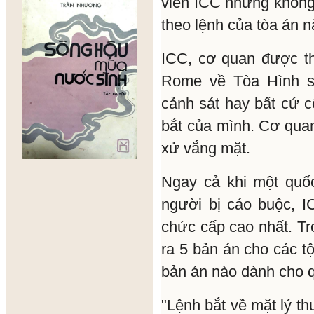
viên ICC nhưng không 
theo lệnh của tòa án n
ICC, cơ quan được t
Rome về Tòa Hình s
cảnh sát hay bất cứ c
bắt của mình. Cơ qua
xử vắng mặt.
Ngay cả khi một quốc
người bị cáo buộc, I
chức cấp cao nhất. T
ra 5 bản án cho các t
bản án nào dành cho 
"Lệnh bắt về mặt lý t