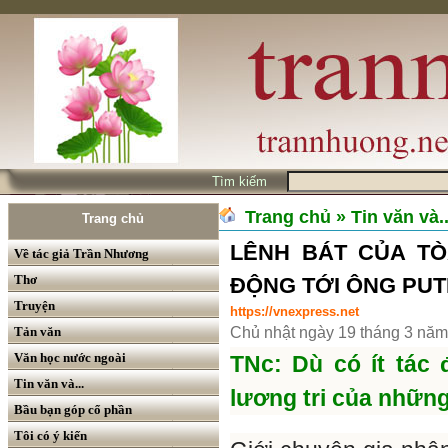
Tìm kiếm
Trang chủ
» Tin văn và..
Trang chủ
LÊNH BÁT CỦA TÒ
Về tác giả Trần Nhương
Thơ
ĐỘNG TỚI ÔNG PUT
Truyện
https://vnexpress.net
Tản văn
Chủ nhật ngày 19 tháng 3 nă
Văn học nước ngoài
TNc: Dù có ít tác
Tin văn và...
lương tri của nhữn
Bầu bạn góp cổ phần
Tôi có ý kiến