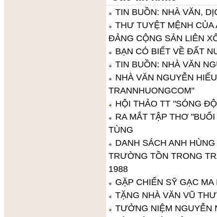
TIN BUỒN: NHÀ VĂN, D
THƯ TUYỆT MỆNH CỦA 
ĐẢNG CỘNG SẢN LIÊN X
BẠN CÓ BIẾT VỀ ĐẤT 
TIN BUỒN: NHÀ VĂN N
NHÀ VĂN NGUYỄN HIẾU
TRANNHUONGCOM"
HỘI THẢO TT "SÓNG ĐỘ
RA MẮT TẬP THƠ "BUỔ
TÙNG
DANH SÁCH ANH HÙNG L
TRƯỜNG TỒN TRONG TRẬ
1988
GẶP CHIẾN SỸ GẠC MA
TẶNG NHÀ VĂN VŨ THƯ
TƯỞNG NIỆM NGUYỄN N