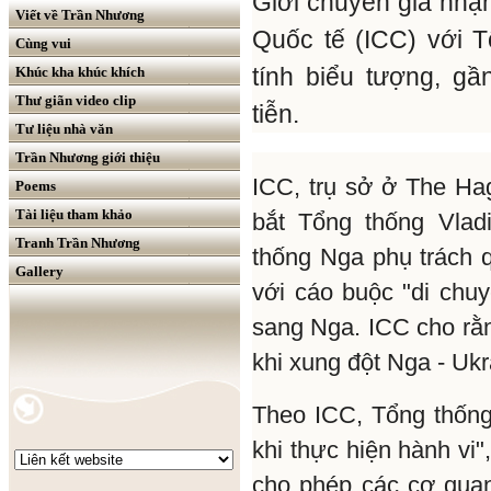
Giới chuyên gia nhậ
Viết về Trần Nhương
Quốc tế (ICC) với 
Cùng vui
tính biểu tượng, g
Khúc kha khúc khích
Thư giãn video clip
tiễn.
Tư liệu nhà văn
Trần Nhương giới thiệu
ICC, trụ sở ở The Ha
Poems
Tài liệu tham khảo
bắt Tổng thống Vlad
Tranh Trần Nhương
thống Nga phụ trách 
Gallery
với cáo buộc "di chu
sang Nga. ICC cho rằn
khi xung đột Nga - Ukr
Theo ICC, Tổng thống 
khi thực hiện hành vi
cho phép các cơ qua