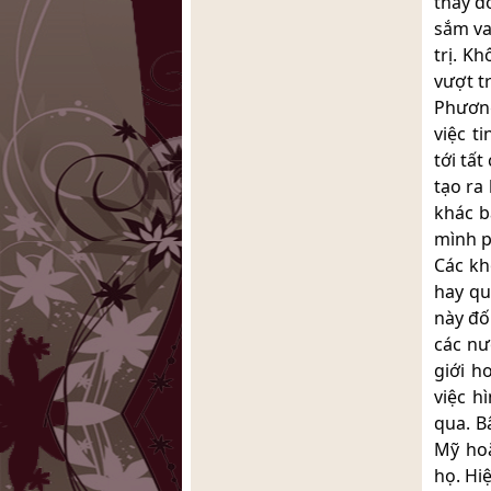
thay đ
sắm va
trị. K
vượt t
Phương
việc t
tới tấ
tạo ra
khác b
mình ph
Các kh
hay qu
này đố
các nư
giới h
việc h
qua. B
Mỹ hoặ
họ. Hi