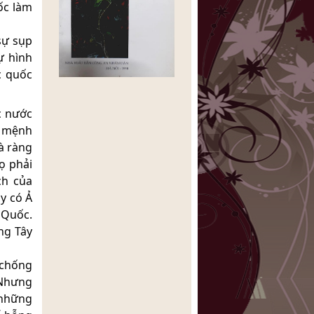
ốc làm
sự sụp
ự hình
c quốc
c nước
c mệnh
à ràng
ọ phải
ch của
y có Ả
 Quốc.
ng Tây
 chống
 Nhưng
 những