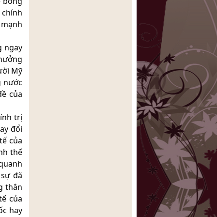
ế bỗng
 chính
c mạnh
g ngay
 hưởng
ười Mỹ
g nước
đề của
nh trị
ay đổi
 tế của
nh thế
 quanh
 sự đã
g thân
tế của
uốc hay