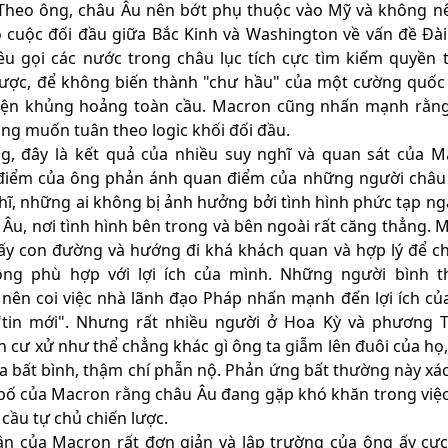
Theo ông, châu Âu nên bớt phụ thuộc vào Mỹ và không n
 cuộc đối đầu giữa Bắc Kinh và Washington về vấn đề Đài
u gọi các nước trong châu lục tích cực tìm kiếm quyền 
lược, để không biến thành "chư hầu" của một cường quốc
kiện khủng hoảng toàn cầu. Macron cũng nhấn mạnh rằn
ng muốn tuân theo logic khối đối đầu.
g, đây là kết quả của nhiều suy nghĩ và quan sát của M
điểm của ông phản ánh quan điểm của những người châu
hĩ, những ai không bị ảnh hưởng bởi tình hình phức tạp ng
 Âu, nơi tình hình bên trong và bên ngoài rất căng thẳng. 
ấy con đường và hướng đi khá khách quan và hợp lý để c
ộng phù hợp với lợi ích của mình. Những người bình 
nên coi việc nhà lãnh đạo Pháp nhấn mạnh đến lợi ích củ
"tin mới". Nhưng rất nhiều người ở Hoa Kỳ và phương T
 cư xử như thể chẳng khác gì ông ta giẫm lên đuôi của họ,
ra bất bình, thậm chí phẫn nộ. Phản ứng bất thường này xá
bố của Macron rằng châu Âu đang gặp khó khăn trong việ
 cầu tự chủ chiến lược.
ận của Macron rất đơn giản và lập trường của ông ấy cực