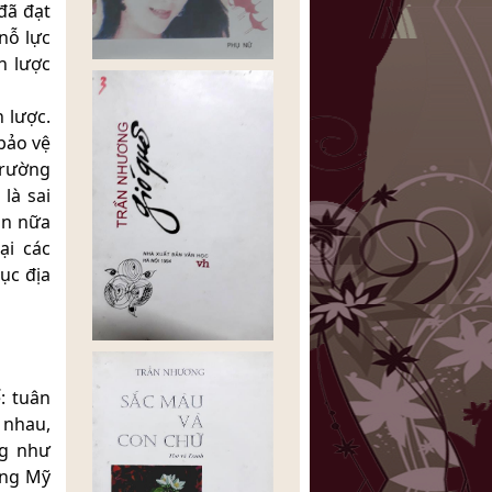
đã đạt
nỗ lực
n lược
 lược.
bảo vệ
trường
là sai
ần nữa
ại các
ục địa
: tuân
 nhau,
ng như
ống Mỹ