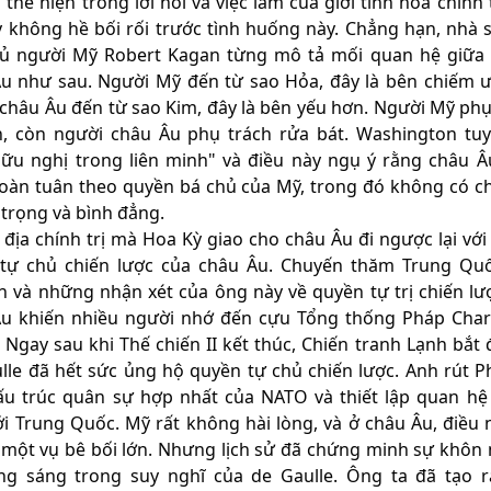
 thể hiện trong lời nói và việc làm của giới tinh hoa chính 
 không hề bối rối trước tình huống này. Chẳng hạn, nhà 
hủ người Mỹ Robert Kagan từng mô tả mối quan hệ giữa
u như sau. Người Mỹ đến từ sao Hỏa, đây là bên chiếm ư
châu Âu đến từ sao Kim, đây là bên yếu hơn. Người Mỹ phụ
, còn người châu Âu phụ trách rửa bát. Washington tu
hữu nghị trong liên minh" và điều này ngụ ý rằng châu Â
oàn tuân theo quyền bá chủ của Mỹ, trong đó không có c
 trọng và bình đẳng.
ò địa chính trị mà Hoa Kỳ giao cho châu Âu đi ngược lại vớ
tự chủ chiến lược của châu Âu. Chuyến thăm Trung Qu
 và những nhận xét của ông này về quyền tự trị chiến lư
u khiến nhiều người nhớ đến cựu Tổng thống Pháp Char
. Ngay sau khi Thế chiến II kết thúc, Chiến tranh Lạnh bắt 
lle đã hết sức ủng hộ quyền tự chủ chiến lược. Anh rút P
ấu trúc quân sự hợp nhất của NATO và thiết lập quan hệ
ới Trung Quốc. Mỹ rất không hài lòng, và ở châu Âu, điều 
 một vụ bê bối lớn. Nhưng lịch sử đã chứng minh sự khôn
ng sáng trong suy nghĩ của de Gaulle. Ông ta đã tạo 