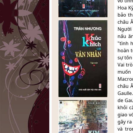
vô tình
Hoa Kỳ
bảo t
châu Â
Người 
nấu ăn
"tình 
hoàn t
sự tôn
Vai tr
muốn 
Macron
châu Â
Gaulle
de Gau
khỏi c
giao v
gây ra
và tro