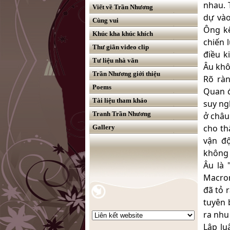
nhau. 
Viết về Trần Nhương
dự vào
Cùng vui
Ông kê
Khúc kha khúc khích
chiến 
Thư giãn video clip
điều 
Tư liệu nhà văn
Âu khô
Trần Nhương giới thiệu
Rõ ràn
Poems
Quan 
Tài liệu tham khảo
suy ng
Tranh Trần Nhương
ở châu
cho th
Gallery
vận đ
không 
Âu là 
Macron
đã tỏ 
tuyên 
ra nhu
Lập lu