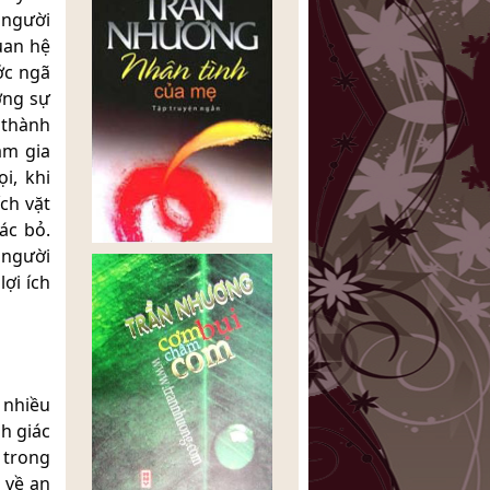
 người
quan hệ
ớc ngã
ớng sự
 thành
am gia
i, khi
ch vặt
ác bỏ.
 người
ợi ích
 nhiều
h giác
 trong
 về an