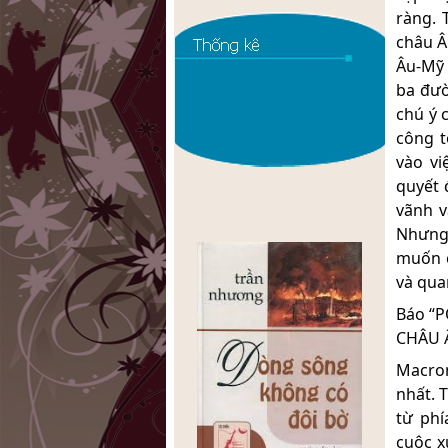
ràng. 
châu Â
Âu-Mỹ 
ba đườ
chú ý 
công t
vào vi
quyết 
vãnh v
Nhưng 
muốn c
và qua
Báo “P
CHÂU 
Macron
nhất. 
từ phí
cuộc x