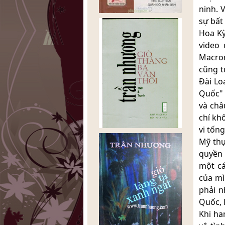
ninh. 
sự bất
Hoa Kỳ
video 
Macron
cũng t
Đài Lo
Quốc" 
và châ
chí kh
vi tốn
Mỹ thự
quyền 
một cá
của mì
phải n
Quốc, 
Khi ha