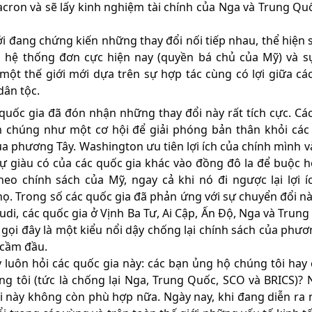
cron và sẽ lấy kinh nghiệm tài chính của Nga và Trung Qu
ới đang chứng kiến những thay đổi nối tiếp nhau, thể hiện 
 hệ thống đơn cực hiện nay (quyền bá chủ của Mỹ) và s
một thế giới mới dựa trên sự hợp tác cùng có lợi giữa cá
dân tộc.
quốc gia đã đón nhận những thay đổi này rất tích cực. Cá
 chúng như một cơ hội để giải phóng bản thân khỏi cá
ủa phương Tây. Washington ưu tiên lợi ích của chính mình v
ự giàu có của các quốc gia khác vào đồng đô la để buộc h
heo chính sách của Mỹ, ngay cả khi nó đi ngược lại lợi í
họ. Trong số các quốc gia đã phản ứng với sự chuyển đổi nà
udi, các quốc gia ở Vịnh Ba Tư, Ai Cập, Ấn Độ, Nga và Trung
 gọi đây là một kiểu nổi dậy chống lại chính sách của phươ
cầm đầu.
 luôn hỏi các quốc gia này: các bạn ủng hộ chúng tôi hay
úng tôi (tức là chống lại Nga, Trung Quốc, SCO và BRICS)?
i này không còn phù hợp nữa. Ngày nay, khi đang diễn ra