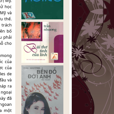
trị Mỹ.
sử học
 Mỹ và
u thế.
 trách
yên bố
u phải
hỗ cho
i mong
ốc của
ợc của
les de
đầu và
háp ra
 ngoại
này đã
 ngoan
ra một