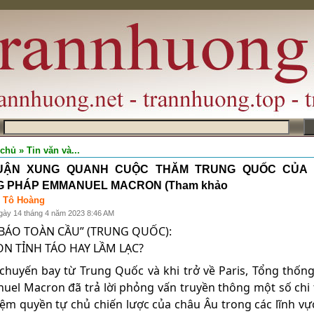
m
 chủ
» Tin văn và...
UẬN XUNG QUANH CUỘC THĂM TRUNG QUỐC CỦA
 PHÁP EMMANUEL MACRON (Tham khảo
 Tô Hoàng
gày 14 tháng 4 năm 2023 8:46 AM
 BÁO TOÀN CẦU” (TRUNG QUỐC):
N TỈNH TÁO HAY LẦM LẠC?
chuyến bay từ Trung Quốc và khi trở về Paris, Tổng thốn
el Macron đã trả lời phỏng vấn truyền thông một số chi t
iệm quyền tự chủ chiến lược của châu Âu trong các lĩnh vự