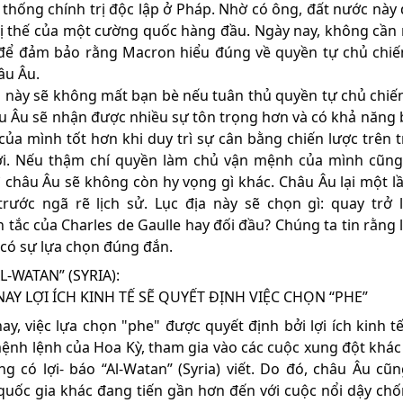
 thống chính trị độc lập ở Pháp. Nhờ có ông, đất nước này 
ị thế của một cường quốc hàng đầu. Ngày nay, không cần 
để đảm bảo rằng Macron hiểu đúng về quyền tự chủ chiế
âu Âu.
a này sẽ không mất bạn bè nếu tuân thủ quyền tự chủ chiến
u Âu sẽ nhận được nhiều sự tôn trọng hơn và có khả năng 
h của mình tốt hơn khi duy trì sự cân bằng chiến lược trên 
ới. Nếu thậm chí quyền làm chủ vận mệnh của mình cũng 
ì châu Âu sẽ không còn hy vọng gì khác. Châu Âu lại một l
rước ngã rẽ lịch sử. Lục địa này sẽ chọn gì: quay trở l
 tắc của Charles de Gaulle hay đối đầu? Chúng ta tin rằng l
 có sự lựa chọn đúng đắn.
L-WATAN” (SYRIA):
AY LỢI ÍCH KINH TẾ SẼ QUYẾT ĐỊNH VIỆC CHỌN “PHE”
ay, việc lựa chọn "phe" được quyết định bởi lợi ích kinh tế
ệnh lệnh của Hoa Kỳ, tham gia vào các cuộc xung đột khác
ng có lợi- báo “Al-Watan” (Syria) viết. Do đó, châu Âu cũ
quốc gia khác đang tiến gần hơn đến với cuộc nổi dậy ch