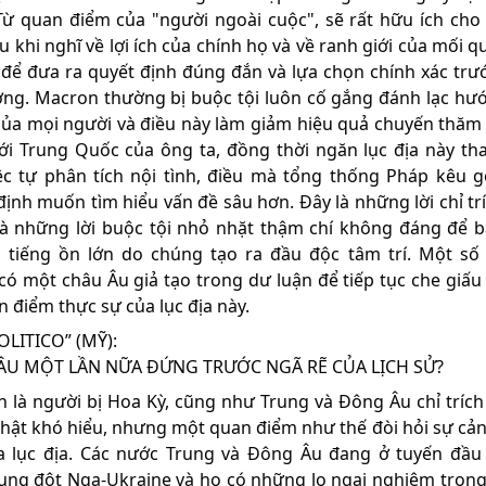
Từ quan điểm của "người ngoài cuộc", sẽ rất hữu ích cho
u khi nghĩ về lợi ích của chính họ và về ranh giới của mối 
để đưa ra quyết định đúng đắn và lựa chọn chính xác trư
ng. Macron thường bị buộc tội luôn cố gắng đánh lạc hư
của mọi người và điều này làm giảm hiệu quả chuyến thăm
ới Trung Quốc của ông ta, đồng thời ngăn lục địa này th
ệc tự phân tích nội tình, điều mà tổng thống Pháp kêu gọ
định muốn tìm hiểu vấn đề sâu hơn. Đây là những lời chỉ trí
à những lời buộc tội nhỏ nhặt thậm chí không đáng để b
tiếng ồn lớn do chúng tạo ra đầu độc tâm trí. Một số
ó một châu Âu giả tạo trong dư luận để tiếp tục che giấu l
n điểm thực sự của lục địa này.
OLITICO” (MỸ):
ÂU MỘT LẦN NỮA ĐỨNG TRƯỚC NGÃ RẼ CỦA LỊCH SỬ?
 là người bị Hoa Kỳ, cũng như Trung và Đông Âu chỉ trích
Thật khó hiểu, nhưng một quan điểm như thế đòi hỏi sự cản
a lục địa. Các nước Trung và Đông Âu đang ở tuyến đầu
ung đột Nga-Ukraine và họ có những lo ngại nghiêm trọng