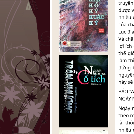
truyền
được v
nhiều 
của ch
Lục đị
Và châ
lợi íc
thế gi
lầm th
đứng t
nguyên
này sẽ
BÁO “A
NGÀY N
Ngày n
theo m
là khô
nhiều 