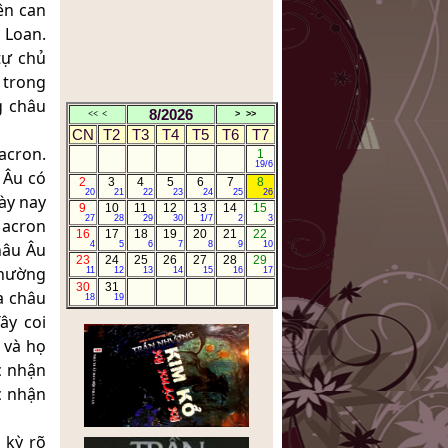
ên can
TRONG TUẦN
 Loan.
Nhà thơ Nguyễn Khoa Điềm:
GIỜ CHỈ CÒN CHƯỜNG MẶT
tự chủ
RA TRONG THƠ
 trong
HUYỀN THOẠI TẮM TIÊN
g châu
TÂY BẮC
8/2026
<<
<
>
>>
ANH BA SÀM TÁI NGỘ
CN
T2
T3
T4
T5
T6
T7
BẢN TIN CỦA TTX VIỆT
acron.
1
19/6
NAM
 Âu có
2
3
4
5
6
7
8
TRẦN NHƯƠNG.COM
20
21
22
23
24
25
26
ày nay
10TRUYỆN NGẮN CỰC
9
10
11
12
13
14
15
27
28
29
30
1/7
2
3
Macron
NGẮN CỰC HAY
16
17
18
19
20
21
22
CÁ THÁNG TƯ
hâu Âu
4
5
6
7
8
9
10
23
24
25
26
27
28
29
NHÂN THỂ DỮ TÂM KINH
thường
11
12
13
14
15
16
17
(人体与心泾)
30
31
a châu
18
19
ây coi
 và họ
c nhận
c nhận
 kỳ rõ