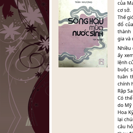
của Ma
cơ sở.
Thế gi
đổ của
thành 
gia và 
Nhiều 
ấy xem
lệnh c
buộc s
tuân t
chính 
Rập Sa
Có thể
do Mỹ 
Hoa Kỳ
lại ch
câu hỏ