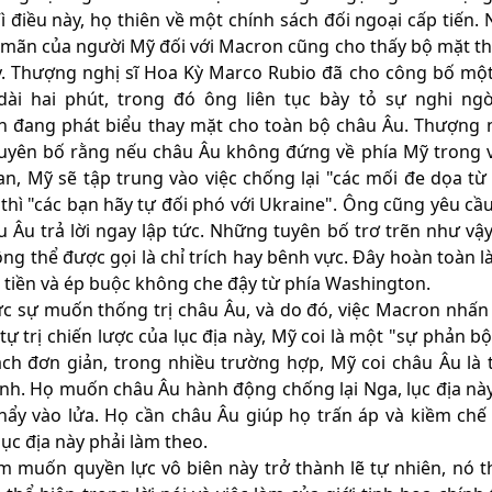
Vì điều này, họ thiên về một chính sách đối ngoại cấp tiến.
 mãn của người Mỹ đối với Macron cũng cho thấy bộ mặt th
. Thượng nghị sĩ Hoa Kỳ Marco Rubio đã cho công bố mộ
dài hai phút, trong đó ông liên tục bày tỏ sự nghi ng
 đang phát biểu thay mặt cho toàn bộ châu Âu. Thượng n
uyên bố rằng nếu châu Âu không đứng về phía Mỹ trong 
an, Mỹ sẽ tập trung vào việc chống lại "các mối đe dọa từ
thì "các bạn hãy tự đối phó với Ukraine". Ông cũng yêu cầ
u Âu trả lời ngay lập tức. Những tuyên bố trơ trẽn như vậ
ông thể được gọi là chỉ trích hay bênh vực. Đây hoàn toàn l
g tiền và ép buộc không che đậy từ phía Washington
.
c sự muốn thống trị châu Âu, và do đó, việc Macron nhấ
tự trị chiến lược của lục địa này, Mỹ coi là một "sự phản bộ
ch đơn giản, trong nhiều trường hợp, Mỹ coi châu Âu là t
nh. Họ muốn châu Âu hành động chống lại Nga, lục địa nà
hẩy vào lửa. Họ cần châu Âu giúp họ trấn áp và kiềm chế
lục địa này phải làm theo.
m muốn quyền lực vô biên này trở thành lẽ tự nhiên, nó 