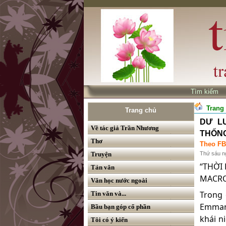
Tìm kiế
Trang
Trang chủ
DƯ L
Về tác giả Trần Nhương
THỐNG
Thơ
Theo FB
Truyện
Thứ sáu n
“THỜI
Tản văn
MACRO
Văn học nước ngoài
Trong 
Tin văn và...
Emmanu
Bầu bạn góp cổ phần
khái n
Tôi có ý kiến