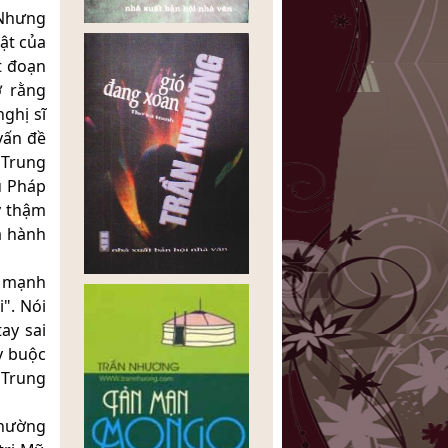
 Nhưng
ật của
t đoạn
ờ rằng
ghị sĩ
vấn đề
 Trung
u Pháp
y thậm
à hành
n mạnh
i". Nói
ay sai
y buộc
 Trung
thường