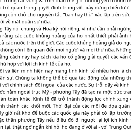
ổi trong các vùng và trên toàn thế giới những yếu tố kinh t
i trò quan trọng quyết định trong việc xây dựng chiến lược
hông còn chỗ cho nguyên tắc “bạn hay thù” xác lập trên sứ
rội về mặt quân sự nữa.
 Tây nói chung và Hoa kỳ nói riêng, ví như cần phải ngừn
in rằng các cuộc khủng hoảng của họ nhất thiết phải ảnh
t cả các nước trên thế giới. Các cuộc khủng hoảng giả do ng
 không còn liên quan đến mọi người và mọi thứ nữa. Nhữn
ằng cách này hay cách kia họ cố gắng giải quyết các vấn 
ù hợp với lợi ích kinh tế của họ.
ối và liên minh hiện nay mang tính kinh tế nhiều hơn là chí
ân sự. Chúng ta không thể bỏ qua tác động của những th
i với chính sách đối ngoại của các nước. Sự trỗi dậy về kinh
ớc nằm ngoài trục Mỹ - phương Tây đã tạo ra một bức tra
oàn toàn khác. Kinh tế đã trở thành động lực chính xung
ình thành các khối mới. Thời đại của các mối đe dọa quân
ây giờ rất khó để buộc các quốc gia này phải có lập trườn
c thân phương Tây nếu điều đó đi ngược lại lợi ích kinh 
ện tại, thật ngớ ngẩn khi hỏi họ đang ở với ai - với Trung Q