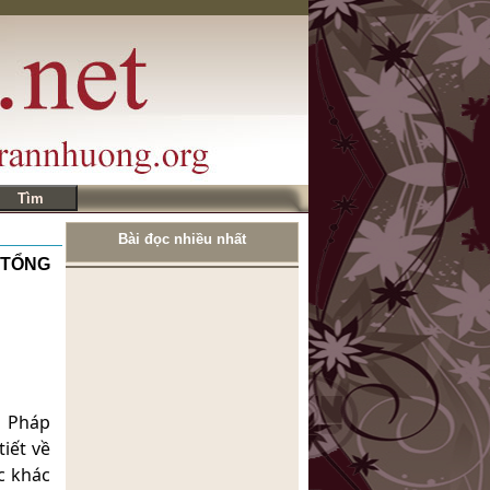
Bài đọc nhiều nhất
 TỔNG
g Pháp
iết về
ĐÔI NÉT KỂ VỀ MÌNH
c khác
CÂU NÓI BUỒN NHÁT