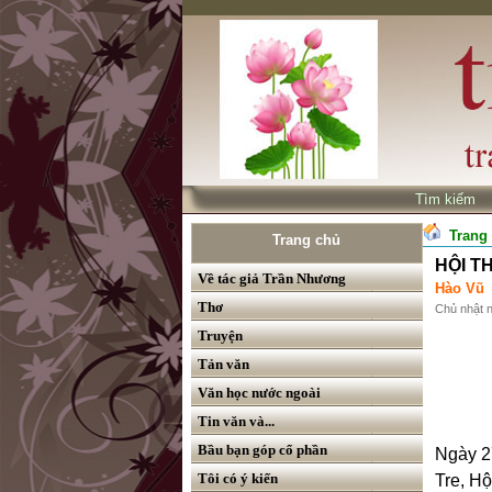
Tìm kiế
Trang
Trang chủ
HỘI T
Về tác giả Trần Nhương
Hào Vũ
Thơ
Chủ nhật 
Truyện
Tản văn
Văn học nước ngoài
Tin văn và...
Bầu bạn góp cổ phần
Ngày 2
Tôi có ý kiến
Tre, H