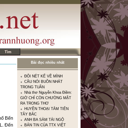
ĐÔI NÉT KỂ VỀ MÌNH
CÂU NÓI BUỒN NHÁT
TRONG TUẦN
Bài đọc nhiều nhất
Nhà thơ Nguyễn Khoa Điềm:
GIỜ CHỈ CÒN CHƯỜNG MẶT
RA TRONG THƠ
HUYỀN THOẠI TẮM TIÊN
TÂY BẮC
ANH BA SÀM TÁI NGỘ
BẢN TIN CỦA TTX VIỆT
NAM
TRẦN NHƯƠNG.COM
10TRUYỆN NGẮN CỰC
NGẮN CỰC HAY
phố Bến
CÁ THÁNG TƯ
CL. Đến
NHÂN THỂ DỮ TÂM KINH