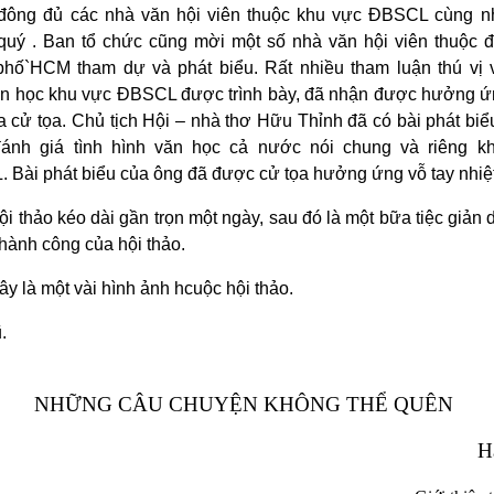
đông đủ các nhà văn hội viên thuộc khu vực ĐBSCL cùng nh
quý . Ban tổ chức cũng mời một số nhà văn hội viên thuộc đ
phố`HCM tham dự và phát biểu. Rất nhiều tham luận thú vị v
ăn học khu vực ĐBSCL được trình bày, đã nhận được hưởng ứn
a cử tọa. Chủ tịch Hội – nhà thơ Hữu Thỉnh đã có bài phát bi
đánh giá tình hình văn học cả nước nói chung và riêng k
Bài phát biểu của ông đã được cử tọa hưởng ứng vỗ tay nhiệt 
i thảo kéo dài gần trọn một ngày, sau đó là một bữa tiệc giản 
hành công của hội thảo.
y là một vài hình ảnh hcuộc hội thảo.
.
NHỮNG CÂU CHUYỆN KHÔNG THỂ QUÊN
H