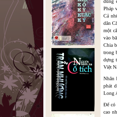
dũng 
Pháp v
Cả nh
dân Că
một c
vào bã
Chia b
trong 
dựng t
Việt 
Nhân 
phát d
Long A
Để có 
cao nh