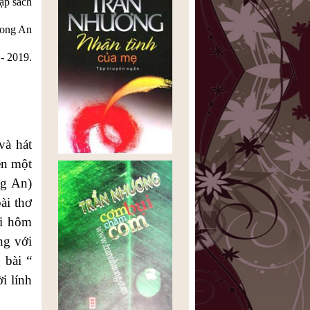
tập sách
ong An
- 2019.
và hát
ên một
ng An)
ài thơ
ới hôm
ng với
 bài “
i lính