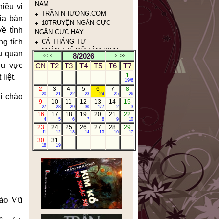
iều vị
(人体与心泾)
ịa bàn
ề tình
g tích
ểu quan
8/2026
<<
<
>
>>
hu vực
CN
T2
T3
T4
T5
T6
T7
1
liệt.
19/6
2
3
4
5
6
7
8
20
21
22
23
24
25
26
dị chào
9
10
11
12
13
14
15
27
28
29
30
1/7
2
3
16
17
18
19
20
21
22
4
5
6
7
8
9
10
23
24
25
26
27
28
29
11
12
13
14
15
16
17
30
31
18
19
ào Vũ