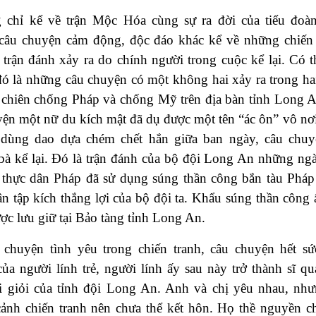
 chỉ kể về trận Mộc Hóa cùng sự ra đời của tiểu đoà
 câu chuyện cảm động, độc đáo khác kể về những chiến
trận đánh xảy ra do chính người trong cuộc kể lại. Có t
đó là những câu chuyện có một không hai xảy ra trong ha
chiên chống Pháp và chống Mỹ trên địa bàn tỉnh Long 
yện một nữ du kích mật đã dụ được một tên “ác ôn” vô nơ
 dùng dao dựa chém chết hắn giữa ban ngày, câu chu
bà kể lại. Đó là trận đánh của bộ đội Long An những ng
thực dân Pháp đã sử dụng súng thần công bắn tàu Pháp
ận tập kích thắng lợi của bộ đội ta. Khẩu súng thần công 
ợc lưu giữ tại Bảo tàng tỉnh Long An.
 chuyện tình yêu trong chiến tranh, câu chuyện hết s
ủa người lính trẻ, người lính ấy sau này trở thành sĩ qu
i giỏi của tỉnh đội Long An. Anh và chị yêu nhau, nh
ảnh chiến tranh nên chưa thể kết hôn. Họ thề nguyền c