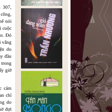
n 307,
 công,
hể nói
i cuộc
An. Đó
i vắng
yện do
ày đầu
 trong
ấy giờ
ức cảm
an chỉ
ưng do
hờ đợi