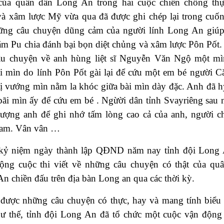
của quân dân Long An trong hai cuộc chiến chống th
à xâm lược Mỹ vừa qua đã được ghi chép lại trong cuốn
ững câu chuyện dũng cảm của người lính Long An giú
m Pu chia đánh bại bọn diệt chủng và xâm lược Pôn Pốt.
âu chuyện về anh hùng liệt sĩ Nguyễn Văn Ngộ một m
i mìn do lính Pôn Pốt gài lại để cứu một em bé người 
ị vướng mìn nằm la khóc giữa bài mìn dày đặc. Anh đã h
bãi mìn ấy để cứu em bé . Ngừời dân tỉnh Svayriêng sau 
ượng anh để ghi nhớ tấm lòng cao cả của anh, người ch
Nam. Vân vân …
kỷ niệm ngày thành lập QĐND năm nay tỉnh đội Long
ộng cuộc thi viết về những câu chuyện có thật của qu
n chiền đấu trên địa bàn Long an qua các thời kỳ.
được những câu chuyện có thực, hay và mang tính biểu
ư thế, tỉnh đội Long An đã tổ chức một cuộc vận động 