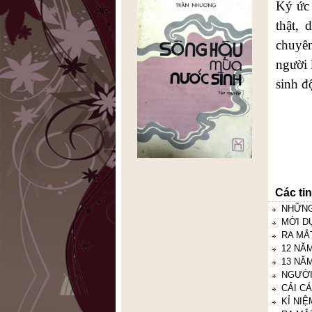
Ký ức 
thật, 
chuyên
người 
sinh đ
Các ti
NHỮNG
MỜI D
RA MẮ
12 NĂM
13 NĂ
NGƯỜI
CẢI C
KỈ NI