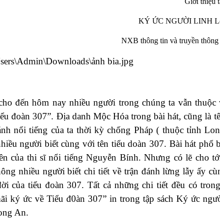
Giới thiệu 
KÝ ỨC NGƯỜI LINH L
NXB thông tin và truyền thông 
cho đến hôm nay nhiều người trong chúng ta vẫn thuộc 
iểu đoàn 307”. Địa danh Mộc Hóa trong bài hát, cũng là t
ánh nổi tiếng của ta thời kỳ chống Pháp ( thuộc tỉnh Lo
hiều người biết cùng với tên tiểu doàn 307. Bài hát phổ b
ên của thi sĩ nổi tiếng Nguyễn Bính. Nhưng có lẽ cho t
ông nhiều người biết chi tiết về trận đánh lừng lẫy ấy cù
đời của tiểu đoàn 307. Tất cả những chi tiết đều có trong
i ký ức về Tiểu đ0àn 307” in trong tập sách Ký ức ngườ
ong An.