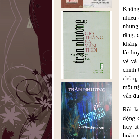
Không
nhiều
những 
rằng, 
kháng 
là chu
vẻ và
chính 
chống 
một tr
vẫn đư
Rồi là
động c
huy tà
hoàn c