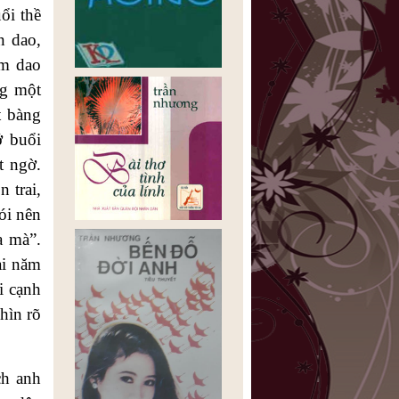
ổi thề
n dao,
ầm dao
ng một
t bàng
ớ buổi
t ngờ.
 trai,
ói nên
a mà”.
ai năm
i cạnh
hìn rõ
ch anh