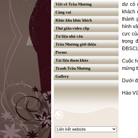
dự có 
Viết về Trần Nhương
khách 
Cùng vui
thành 
Khúc kha khúc khích
hình v
Thư giãn video clip
cực củ
Tư liệu nhà văn
trọng 
Trần Nhương giới thiệu
ĐBSCL. 
Poems
Tài liệu tham khảo
Cuộc hộ
mừng t
Tranh Trần Nhương
Gallery
Dưới đâ
Hào Vũ