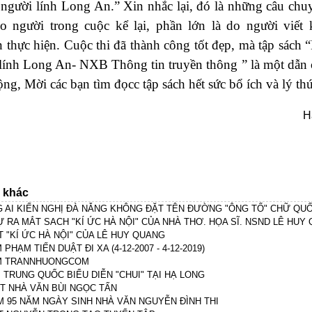
người lính Long An.” Xin nhắc lại, đó là những câu chu
do người trong cuộc kể lại, phần lớn là do người viết
 thực hiện. Cuộc thi đã thành công tốt đẹp, mà tập sách 
lính Long An- NXB Thông tin truyền thông ” là một dẫn
ộng, Mời các bạn tìm đọcc tập sách hết sức bổ ích và lý th
H
n khác
 AI KIẾN NGHỊ ĐÀ NẴNG KHÔNG ĐẶT TÊN ĐƯỜNG "ÔNG TỔ" CHỮ QU
Ự RA MẮT SACH "KÍ ỨC HÀ NỘI" CỦA NHÀ THƠ. HỌA SĨ. NSND LÊ HUY
T "KÍ ỨC HÀ NỘI" CỦA LÊ HUY QUANG
 PHẠM TIẾN DUẬT ĐI XA (4-12-2007 - 4-12-2019)
M TRANNHUONGCOM
 TRUNG QUỐC BIỂU DIỄN "CHUI" TẠI HẠ LONG
ÁT NHÀ VĂN BÙI NGỌC TẤN
ỆM 95 NĂM NGÀY SINH NHÀ VĂN NGUYỄN ĐÌNH THI