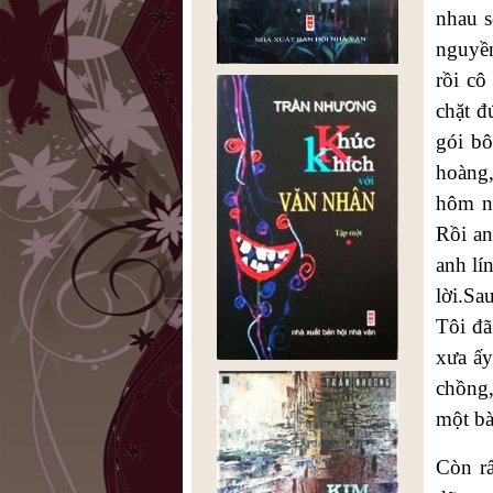
nhau s
nguyền
rồi cô
chặt đ
gói bô
hoàng
hôm na
Rồi an
anh lí
lời.Sa
Tôi đã
xưa ấy
chồng,
một bà
Còn rấ