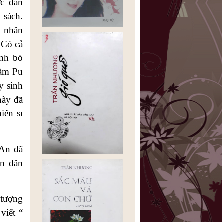
ực dân
 sách.
p nhân
 Có cả
ình bò
Căm Pu
y sinh
này đã
iến sĩ
 An đã
ân dân
 tượng
viết “