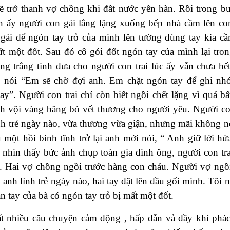
ẽ trở thanh vợ chồng khi đât nước yên hàn. Rồi trong bu
 ấy người con gái lẳng lặng xuống bếp nhà cầm lên co
 gái để ngón tay trỏ của mình lên tường dùng tay kia c
ứt một đốt. Sau đó cô gói đốt ngón tay của mình lại tro
ng trắng tinh đưa cho người con trai lúc ấy vẫn chưa hế
, nói “Em sẽ chờ đợi anh. Em chặt ngón tay để ghi nh
y”. Người con trai chỉ còn biết ngồi chết lặng vì quá bấ
h vội vàng băng bó vết thương cho người yêu. Người con
nh trẻ ngày nào, vừa thương vừa giận, nhưng mãi không n
u một hồi bình tĩnh trở lại anh mới nói, “ Anh giữ lới hứ
 nhìn thấy bức ảnh chụp toàn gia đình ông, người con tr
. Hai vợ chồng ngồi trước hàng con cháu. Người vợ ngồ
 anh lính trẻ ngày nào, hai tay đặt lên đầu gối mình. Tôi n
n tay của bà có ngón tay trỏ bị mất một đốt.
t nhiều câu chuyện cảm động , hấp dẫn vả đầy khí phá