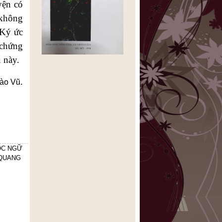
yện có
 không
“Ký ức
 chứng
ú này.
.
ào Vũ
ỐC NGỮ
 QUANG