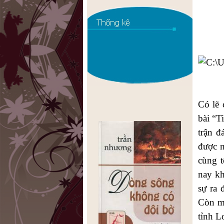
Có lẽ 
bài “T
trận đ
được n
cùng t
nay kh
sự ra 
Còn mã
tỉnh L