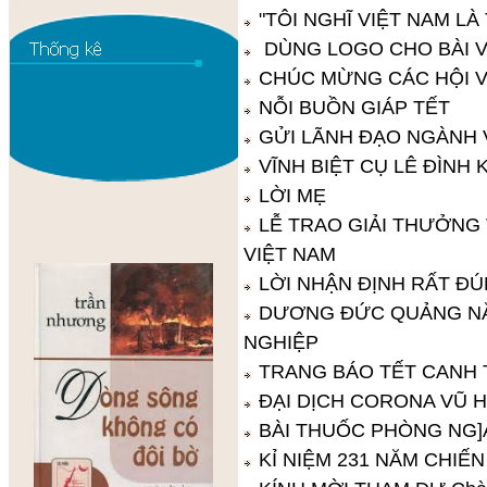
"TÔI NGHĨ VIỆT NAM L
DÙNG LOGO CHO BÀI V
CHÚC MỪNG CÁC HỘI VI
NỖI BUỒN GIÁP TẾT
GỬI LÃNH ĐẠO NGÀNH
VĨNH BIỆT CỤ LÊ ĐÌNH 
LỜI MẸ
LỄ TRAO GIẢI THƯỞNG 
VIỆT NAM
LỜI NHẬN ĐỊNH RẤT Đ
DƯƠNG ĐỨC QUẢNG NẶ
NGHIỆP
TRANG BÁO TẾT CANH 
ĐẠI DỊCH CORONA VŨ 
BÀI THUỐC PHÒNG NG
KỈ NIỆM 231 NĂM CHIẾ