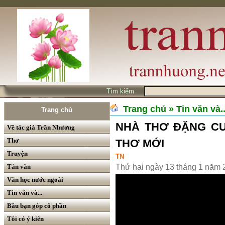
Tìm kiếm
Trang chủ
» Tin văn và..
Trang chủ
NHÀ THƠ ĐẶNG CƯ
Về tác giả Trần Nhương
Thơ
THƠ MỚI
Truyện
TN
Tản văn
Thứ hai ngày 13 tháng 1 năm
Văn học nước ngoài
Tin văn và...
Bầu bạn góp cổ phần
Tôi có ý kiến