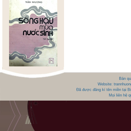
Bản qu
Website: trannhuon
Đã được đăng kí tên miền tại 
Mọi liên hệ 