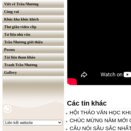
Viết về Trần Nhương
Cùng vui
Khúc kha khúc khích
Thư giãn video clip
Tư liệu nhà văn
Trần Nhương giới thiệu
Poems
Tài liệu tham khảo
Tranh Trần Nhương
Gallery
Các tin khác
HỘI THẢO VĂN HỌC KH
CHÚC MỪNG NĂM MỚI C
CÂU NÓI SÂU SẮC NHẤ