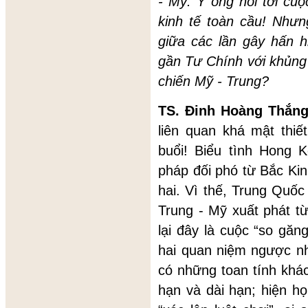
-
Mỹ. Ý ông nói tới cu
kinh tế toàn cầu! Nhưn
giữa các lần gây hấn 
gần Tư Chính với khủn
chiến Mỹ
-
Trung?
TS. Đinh Hoàng Thắn
liên quan khá mật thi
buổi! Biểu tình Hong K
pháp đối phó từ Bắc Ki
hai. Vì thế, Trung Quốc
Trung - Mỹ xuất phát t
lại đây là cuộc “so găn
hai quan niệm ngược nh
có những toan tính khác
hạn và dài hạn; hiện h