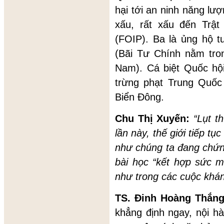
hại tới an ninh năng lư
xấu, rất xấu đến Trậ
(FOIP). Ba là ủng hộ 
(Bãi Tư Chính nằm tro
Nam). Cá biệt Quốc hội
trừng phạt Trung Quốc
Biển Đông.
Chu Thị Xuyến:
“Lụt t
lần này, thế giới tiếp t
như chúng ta đang chứng
bài học “kết hợp sức m
như trong các cuộc khán
TS. Đinh Hoàng Thắn
khẳng định ngay, nội h