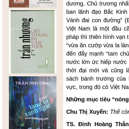
dương. Chủ trương nhấ
ban lãnh đạo Bắc Kinh 
Vành đai con đường” (
Việt Nam là một đầu cầ
pháp thì thiên hình vạn
“vừa ăn cướp vừa la là
đến đẩy mạnh “tam chủ
nước lớn ức hiếp nước 
thời đại mới và cũng l
sách bành trướng của 
vực, trong đó có Việt N
Những mục tiêu “nóng
Chu Thị Xuyến:
Thế cò
TS. Đinh Hoàng Thắ