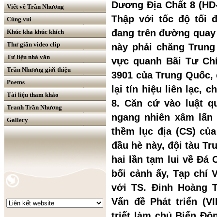
Dương Địa Chất 8 (HD
Viết về Trần Nhương
Thập với tốc độ tối 
Cùng vui
đang trên đường quay 
Khúc kha khúc khích
Thư giãn video clip
này phải chăng Trun
Tư liệu nhà văn
vực quanh Bãi Tư Chí
Trần Nhương giới thiệu
3901 của Trung Quốc, 
Poems
lại tín hiệu
liên lạc
, c
Tài liệu tham khảo
8. Căn cứ vào luật q
Tranh Trần Nhương
ngang nhiên xâm lấn 
Gallery
thềm lục địa (CS) củ
đầu hè này, đội tàu T
hai lần tạm lui về Đá 
bối cảnh ấy, Tạp chí 
với TS. Đinh Hoàng 
Vấn đề Phát triển (V
triết làm chủ Biển Đô