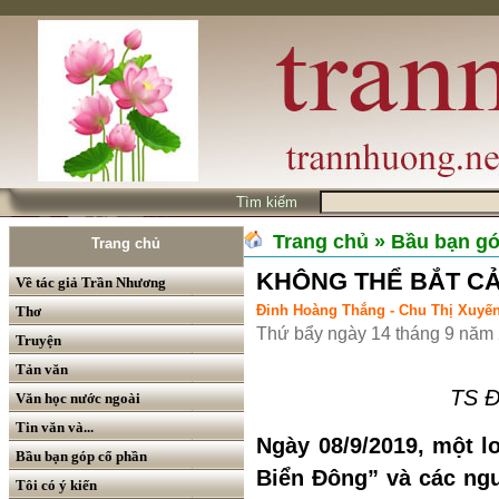
Tìm kiếm
Trang chủ
» Bầu bạn g
Trang chủ
KHÔNG THỂ BẮT CẢ
Về tác giả Trần Nhương
Đinh Hoàng Thắng - Chu Thị Xuyế
Thơ
Thứ bẩy ngày 14 tháng 9 năm
Truyện
Tản văn
TS Đ
Văn học nước ngoài
Tin văn và...
Ngày 08/9/2019, một l
Bầu bạn góp cổ phần
Biển Đông” và các ngu
Tôi có ý kiến