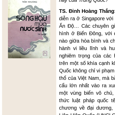
này của Trung Quốc?
TS. Đinh Hoàng Thắng
diễn ra ở Singapore với
Ấn Độ… Các chuyên gia 
hình ở Biển Đông, với 
nào giữa hòa bình và ch
hành vi liều lĩnh và 
nghiêm trọng của các
trên một số khía cạnh 
Quốc không chỉ vi phạm 
thổ của Việt Nam, mà b
cẩu lớn nhất vào ra x
một vùng biển vô chủ,
thức luật pháp quốc t
chương về đại dương, 