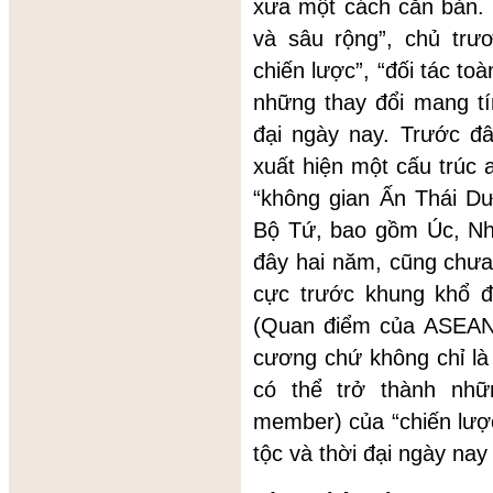
xưa một cách căn bản. 
và sâu rộng”, chủ trư
chiến lược”, “đối tác t
những thay đổi mang tín
đại ngày nay. Trước đ
xuất hiện một cấu trúc
“không gian Ấn Thái D
Bộ Tứ, bao gồm Úc, Nh
đây hai năm, cũng chưa
cực trước khung khổ đ
(Quan điểm của ASEAN 
cương chứ không chỉ l
có thể trở thành nhữ
member) của “chiến lượ
tộc và thời đại ngày nay