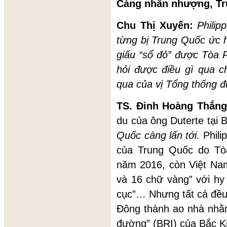
Càng nhân nhượng, Tr
Chu Thị Xuyến:
Philip
từng bị Trung Quốc ức 
giấu “sổ đỏ” được T
òa
hỏi được điều gì qua 
qua của vị Tổng thống đ
TS. Đinh Hoàng Thắn
du của ông Duterte tại 
Quốc càng lấn tới.
Phili
của Trung Quốc do Tòa
năm 2016, còn Việt Nam
và 16 chữ vàng” với hy
cục”… Nhưng tất cả đều
Đông thành ao nhà nhằm
đường” (BRI) của Bắc K