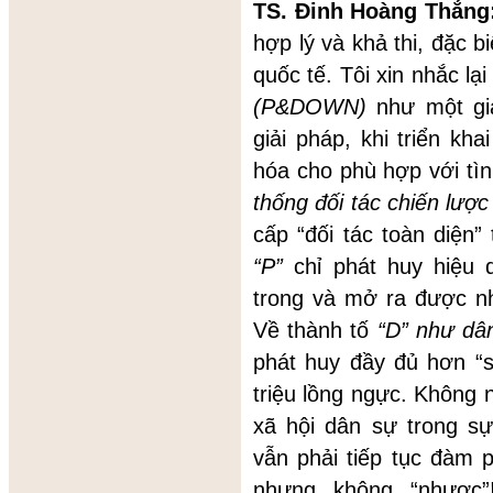
TS. Đinh Hoàng Thắng
hợp lý và khả thi, đặc b
quốc tế. Tôi xin nhắc lạ
(P&DOWN)
như một giả
giải pháp, khi triển kha
hóa cho phù hợp với tì
thống đối tác chiến lượ
cấp “đối tác toàn diện”
“P”
chỉ phát huy hiệu
trong và mở ra được nh
Về thành tố
“D” như dâ
phát huy đầy đủ hơn “
triệu lồng ngực. Không 
xã hội dân sự trong s
vẫn phải tiếp tục đàm p
nhưng không “nhược