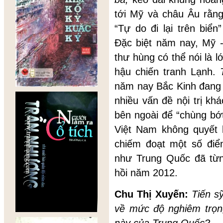
tới Mỹ và châu Âu rằng
“Tự do đi lại trên bi
Đặc biệt năm nay, Mỹ 
thư hùng có thể nói là l
hậu chiến tranh Lạnh.
năm nay Bắc Kinh đang
nhiều vấn đề nội trị kh
bên ngoài để “chùng bớ
Việt Nam không quyết li
chiếm đoạt một số điể
như Trung Quốc đã từn
hồi năm 2012.
Chu Thị Xuyến:
Tiến s
về mức độ nghiêm trọn