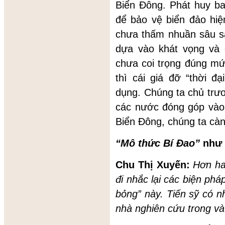
Biển Đông. Phát huy ba 
để bảo vệ biển đảo hiệ
chưa thấm nhuần sâu s
dựa vào khát vọng và 
chưa coi trọng đúng mứ
thì cái giá đỡ “thời đ
dụng. Chúng ta chủ trươ
các nước đóng góp vào 
Biển Đông, chúng ta càng
“Mô thức Bí Đao”
như 
Chu Thị Xuyến:
Hơn ha
đi nhắc lại các biện phá
bỏng” này. Tiến sỹ có n
nhà nghiên cứu trong và