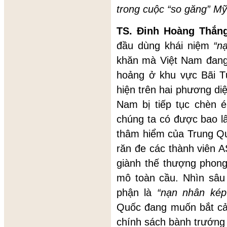
trong cuộc “so găng” Mỹ
TS. Đinh Hoàng Thắn
đầu dùng khái niệm
“n
khăn mà Việt Nam đang
hoảng ở khu vực Bãi 
hiện trên hai phương di
Nam bị tiếp tục chèn 
chúng ta có được bao l
thâm hiểm của Trung Q
răn đe các thành viên 
giành thế thượng phong
mô toàn cầu. Nhìn sâu
phận là
“nạn nh
â
n kép
Quốc đang muốn bắt cả
chính sách bành trướng