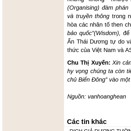
(Organising)
đàm phán 
và truyền thông
trong n
hòa các nhân tố then c
bảo quốc”
(Wisdom),
đ
Ấn Thái Dương tự do v
thức của Việt Nam và 
Chu Thị Xuyến:
Xin cảm
hy vọng chúng ta còn tiê
chủ Biển Đông” vào một 
Nguồn: vanhoanghean
Các tin khác
DỊCH GIẢ DƯƠNG TƯỜN