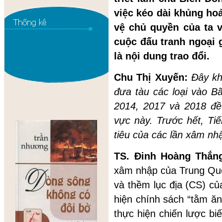
việc kéo dài khủng ho
vệ chủ quyền của ta v
cuộc đấu tranh ngoại 
là nội dung trao đổi.
Chu Thị X
u
yến:
Đây kh
đưa tàu các loại vào 
2014, 2017 và 2018 đề
vực này. Trước hết, Ti
tiêu của các lần xâm nh
TS. Đinh Hoàng Thắn
xâm nhập của Trung Quố
và thềm lục địa (CS) củ
hiện chính sách “tằm ă
thực hiện chiến lược b