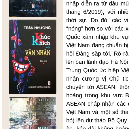
nhập diễn ra từ đầu mù
tháng 6/2019), với nhi
thời sự. Do đó, các v
“nóng” hơn so với các 
Quốc xâm nhập khu vực
Việt Nam đang chuẩn bị 
hội Đảng sắp tới. Rõ 
lên ban lãnh đạo Hà Nội
Trung Quốc ức hiếp Vi
nhận cương vị Chủ tị
chuyển tới ASEAN, thô
hoảng trong khu vực B
ASEAN chấp nhận các đ
Việt Nam và một số th
bỏ) lên dự thảo Bộ Quy
ba,
kéo dài khủng hoảng