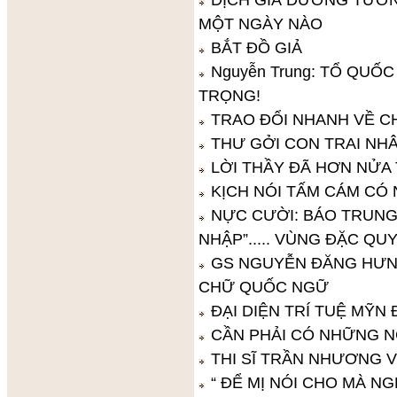
MỘT NGÀY NÀO
BẮT ĐỒ GIẢ
Nguyễn Trung: TỔ QUỐ
TRỌNG!
TRAO ĐỔI NHANH VỀ C
THƯ GỞI CON TRAI NH
LỜI THẦY ĐÃ HƠN NỬA 
KỊCH NÓI TẤM CÁM CÓ
NỰC CƯỜI: BÁO TRUNG
NHẬP”..... VÙNG ĐẶC QUY
GS NGUYỄN ĐĂNG HƯNG
CHỮ QUỐC NGỮ
ĐẠI DIỆN TRÍ TUỆ MỸN
CẦN PHẢI CÓ NHỮNG N
THI SĨ TRẦN NHƯƠNG V
“ ĐỂ MỊ NÓI CHO MÀ NG