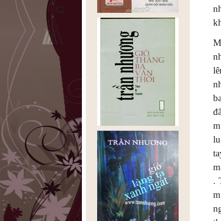
n
kh
Mộ
n
l
n
b
đ
m
l
t
m
.
m
n