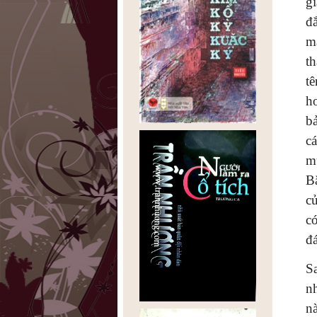
g
đắ
mà
t
t
h
b
c
m
B
củ
c
đ
S
n
n