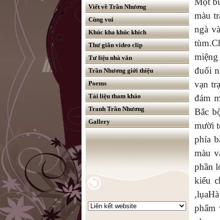
Một bu
Viết về Trần Nhương
màu tr
Cùng vui
ngà v
Khúc kha khúc khích
tùm.C
Thư giãn video clip
miệng
Tư liệu nhà văn
đuổi n
Trần Nhương giới thiệu
vạn tr
Poems
Tài liệu tham khảo
đám m
Tranh Trần Nhương
Bắc bộ
Gallery
mười t
phía b
màu và
phần l
kiểu 
,lụaH
phẩm v