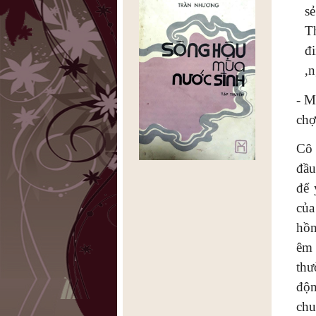
s
T
đ
,n
- M
chợ
Cô 
đầu
để 
của
hồn
êm 
thư
độn
chu