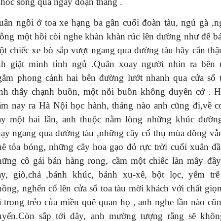
hóc sống qua ngày đoạn tháng .
uân ngồi ở toa xe hạng ba gần cuối đoàn tàu, ngủ gà ,n
bỗng một hồi còi nghe khàn khàn rúc lên dường như để b
ột chiếc xe bò sắp vượt ngang qua đường tàu hãy cẩn thậ
nh giật mình tỉnh ngủ .Quân xoay người nhìn ra bên 
gắm phong cảnh hai bên đường lướt nhanh qua cửa sổ 
anh thấy chạnh buồn, một nỗi buồn không duyên cớ . 
ăm nay ra Hà Nội học hành, tháng nào anh cũng đi,về c
ày một hai lần, anh thuộc nằm lòng những khúc đườn
hạy ngang qua đường tàu ,những cây cổ thụ mùa đông v
uê tỏa bóng, những cây hoa gạo đỏ rực trời cuối xuân đầ
hững cô gái bán hàng rong, cầm một chiếc làn mây đầ
ày, giò,chả ,bánh khúc, bánh xu-xê, bột lọc, yếm tr
hồng, nghển cổ lên cửa sổ toa tàu mời khách với chất giọ
ã trong trẻo của miền quê quan họ , anh nghe lần nào cũ
uyến.Còn sắp tới đây, anh mường tượng rằng sẽ khôn