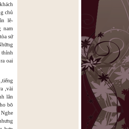
 khách
ng chủ
n lê-
g nam
tòa sứ
 Những
 thỉnh
ra oai
,tiếng
a ,vài
nh lân
cho bõ
. Nghe
 nhưng
ng hơn