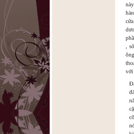
này
hàn
cử
dư
phầ
, s
ông
tho
với
Đ
đ
n
c
c
n
k