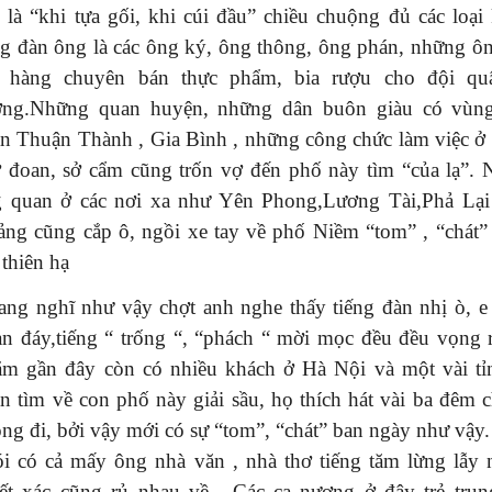
 là “khi tựa gối, khi cúi đầu” chiều chuộng đủ các loại
g đàn ông là các ông ký, ông thông, ông phán, những ô
a hàng chuyên bán thực phẩm, bia rượu cho đội quâ
ơng.Những quan huyện, những dân buôn giàu có vùn
n Thuận Thành , Gia Bình , những công chức làm việc ở 
ở đoan, sở cẩm cũng trốn vợ đến phố này tìm “của lạ”.
 quan ở các nơi xa như Yên Phong,Lương Tài,Phả Lại
ảng cũng cắp ô, ngồi xe tay về phố Niềm “tom” , “chát” 
 thiên hạ
ang nghĩ như vậy chợt anh nghe thấy tiếng đàn nhị ò, e 
àn đáy,tiếng “ trống “, “phách “ mời mọc đều đều vọng r
ăm gần đây còn có nhiều khách ở Hà Nội và một vài tỉ
ận tìm về con phố này giải sầu, họ thích hát vài ba đêm 
ông đi, bởi vậy mới có sự “tom”, “chát” ban ngày như vậy
ói có cả mấy ông nhà văn , nhà thơ tiếng tăm lừng lẫy
iết xác cũng rủ nhau về . Các ca nương ở đây trẻ tru