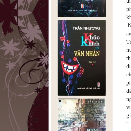
t
p
k
.
an
T
h
t
đ
c
p
dâ
n
v
g
“