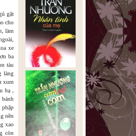
gủ gật
áo cho
n, làm
ngoài,
toa xe
Hơn ba
on tàu
g làng
ẫn xum
u hạ ,
y bánh
ễ phập
ng nền
ng xao
g còn