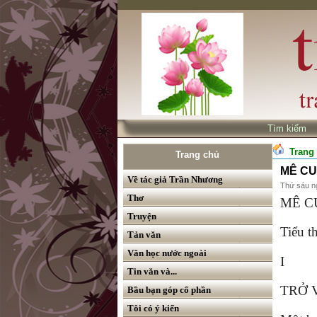
Tìm kiế
Trang
Trang chủ
MÊ CU
Về tác giả Trần Nhương
Thứ sáu n
Thơ
MÊ C
Truyện
Tiểu t
Tản văn
Văn học nước ngoài
I
Tin văn và...
TRỞ V
Bầu bạn góp cổ phần
Tôi có ý kiến