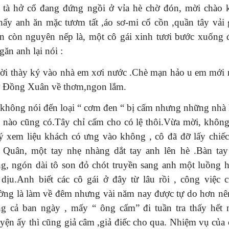
ẻ tà hở cổ đang đứng ngồi ở vỉa hè chờ đón, mời chào 
hấy anh ăn mặc tươm tất ,áo sơ-mi cổ cồn ,quần tây vải 
in còn nguyên nếp là, một cô gái xinh tươi bước xuống
găn anh lại nói :
ời thày ký vào nhà em xơi nước .Chè mạn hảo u em mới
 Đồng Xuân về thơm,ngon lắm.
không nói đến loại “ cơm đen “ bị cấm nhưng những nhà 
 nào cũng có.Tây chỉ cấm cho có lệ thôi.Vừa mời, khôn
ý xem liệu khách có ưng vào không , cô đã đỡ lấy chiếc
 Quân, một tay nhẹ nhàng dắt tay anh lên hè .Bàn tay
g, ngón dài tô son đỏ chót truyền sang anh một luồng 
dịu.Anh biết các cô gái ở đây từ lâu rồi , công việc 
ờng là làm về đêm nhưng vài năm nay được tự do hơn nê
g cả ban ngày , mấy “ ông cẩm” đi tuần tra thấy hết
yện ấy thì cũng giả câm ,giả điếc cho qua. Nhiệm vụ của 