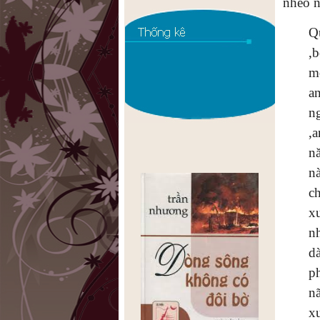
nheo n
Q
,
m
a
n
,
n
n
c
x
n
d
p
n
x