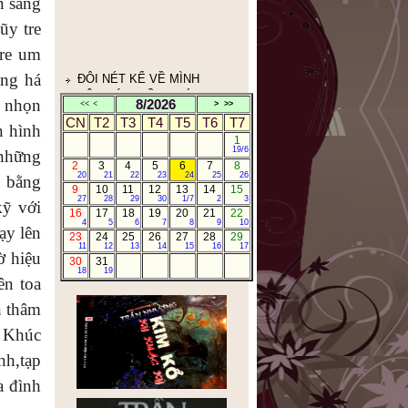
n sang
Nhà thơ Nguyễn Khoa Điềm:
ũy tre
GIỜ CHỈ CÒN CHƯỜNG MẶT
RA TRONG THƠ
tre um
HUYỀN THOẠI TẮM TIÊN
ng há
TÂY BẮC
ANH BA SÀM TÁI NGỘ
h nhọn
8/2026
<<
<
>
>>
BẢN TIN CỦA TTX VIỆT
CN
T2
T3
T4
T5
T6
T7
n hình
NAM
1
TRẦN NHƯƠNG.COM
19/6
 những
2
3
4
5
6
7
8
10TRUYỆN NGẮN CỰC
20
21
22
23
24
25
26
g bằng
NGẮN CỰC HAY
9
10
11
12
13
14
15
27
28
29
30
1/7
2
3
CÁ THÁNG TƯ
kỹ với
16
17
18
19
20
21
22
NHÂN THỂ DỮ TÂM KINH
4
5
6
7
8
9
10
ạy lên
(人体与心泾)
23
24
25
26
27
28
29
11
12
13
14
15
16
17
ờ hiệu
30
31
18
19
ên toa
n thâm
u Khúc
nh,tạp
a đình