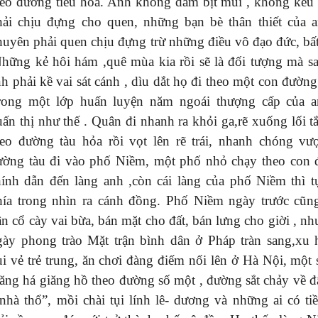
heo đường tiêu hóa. Anh không dám bịt mũi , không kêu
hải chịu đựng cho quen, những bạn bè thân thiết của 
huyên phải quen chịu đựng trừ những điều vô đạo đức, bấ
Những kẻ hôi hám ,quê mùa kia rồi sẽ là đối tượng mà s
h phải kề vai sát cánh , dìu dắt họ đi theo một con đường
rong một lớp huấn luyện năm ngoái thượng cấp của a
uấn thị như thế . Quân đi nhanh ra khỏi ga,rẽ xuống lối t
heo đường tàu hỏa rồi vọt lên rẽ trái, nhanh chóng vư
ường tàu đi vào phố Niềm, một phố nhỏ chạy theo con
hính dẫn đến làng anh ,còn cái làng của phố Niềm thì t
hía trong nhìn ra cánh đồng. Phố Niềm ngày trước cũn
n cổ cày vai bừa, bán mặt cho đất, bán lưng cho giời , nh
gày phong trào Mặt trận bình dân ở Pháp tràn sang,xu
ui vẻ trẻ trung, ăn chơi đàng điếm nổi lên ở Hà Nội, một
iăng há giăng hồ theo đường số một , đường sắt chảy về 
 nhà thổ”, mồi chài tụi lính lê- dương và những ai có ti