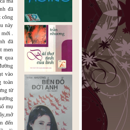
 ca mà
anh đã
t công
au này
 mới .
nh đã
ắt men
ợt qua
 đường
ụt vào
g toàn
ưng từ
 hướng
 số mụ
đây,mở
ền đến