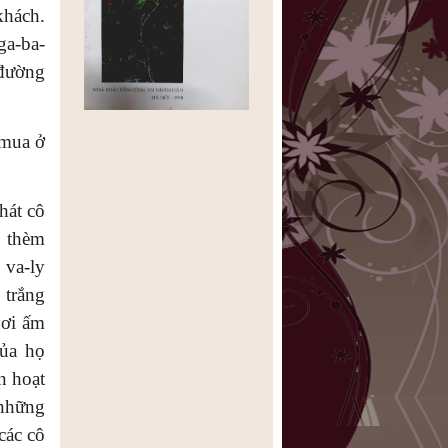
khách.
ga-ba-
 đường
 mua ở
hát cô
g thèm
 va-ly
 trắng
hơi ấm
của họ
n hoạt
 những
các cô