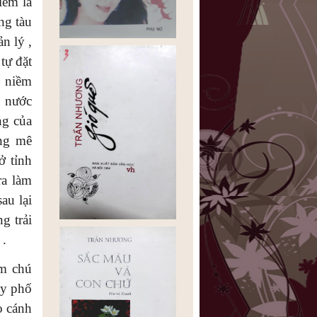
iềm là
ờng tàu
n lý ,
tự đặt
i niềm
à nước
ng của
ong mê
ở tỉnh
ra làm
au lại
g trải
 .
ăm chú
ay phố
o cánh