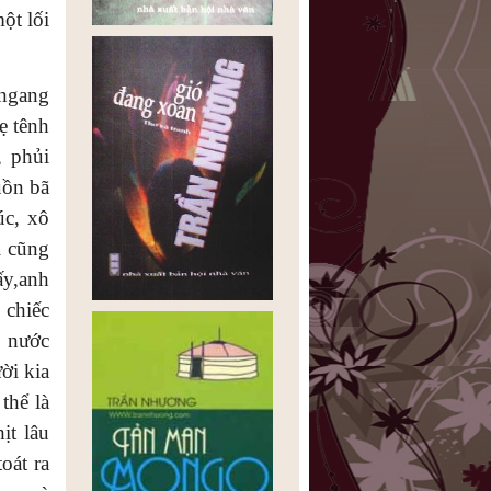
ột lối
 ngang
ẹ tênh
, phủi
uồn bã
úc, xô
i cũng
ấy,anh
 chiếc
, nước
ời kia
thể là
ịt lâu
oát ra