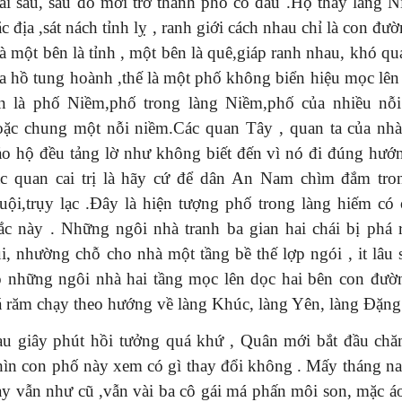
iải sầu, sau đó mới trở thành phố cô đầu .Họ thấy làng N
c địa ,sát nách tỉnh lỵ , ranh giới cách nhau chỉ là con đư
 một bên là tỉnh , một bên là quê,giáp ranh nhau, khó quả
ha hồ tung hoành ,thế là một phố không biển hiệu mọc lên 
ên là phố Niềm,phố trong làng Niềm,phố của nhiều nỗ
oặc chung một nỗi niềm.Các quan Tây , quan ta của nh
ảo hộ đều tảng lờ như không biết đến vì nó đi đúng hướ
ác quan cai trị là hãy cứ để dân An Nam chìm đắm tr
uội,trụy lạc .Đây là hiện tượng phố trong làng hiếm có 
ắc này . Những ngôi nhà tranh ba gian hai chái bị phá 
i, nhường chỗ cho nhà một tầng bề thế lợp ngói , it lâu s
ó những ngôi nhà hai tầng mọc lên dọc hai bên con đườn
á răm chạy theo hướng về làng Khúc, làng Yên, làng Đặng
au giây phút hồi tưởng quá khứ , Quân mới bắt đầu ch
hìn con phố này xem có gì thay đổi không . Mấy tháng n
ày vẫn như cũ ,vẫn vài ba cô gái má phấn môi son, mặc á