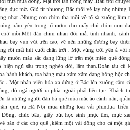
ổi trưa mùa đông. Mặt trời lẩn trong mây .Bầu trời chuyể
ắng đục mờ. Gió từ phương Bắc thổi về lay nhẹ những l
àng nhạt .Những con chim tha mồi về tổ sà xuống lùm 
húng nằm yên trong tổ mớm cho mấy chú chim non đa
 chờ mồi.Một đàn chim nhạn đôi mắt tinh nhanh, cán
hau bay vun vút trên cao, vẽ nên những đường bay thiê
ạng rồi mất hút cuối chân trời . Một vùng trời yên ả với
ây muôn màu sắc đang lững lờ trên một miền quê đồn
 hiện ngủ sâu trong nghèo đói, lầm than.Đoàn tàu cũ 
oa hành khách, toa hàng màu xám xẫm đang hồng hộc ch
ắc . Một nhân viên hỏa xa đứng ở Bậc lên xuống cầm c
ng, đỏ ngả người ra phía ngoài phất liên tục. Khách tr
ớn là những người đàn bà quê mùa mặc áo cánh nâu, quầ
chân què, ra Hà Nội mua những loại vải phin,lụa Triề
à Đông, chúc bâu, giấy bút học sinh ,mực tím, mực xa
ề bán ở các chợ quê ,kiếm một vài đồng cho cả một gi