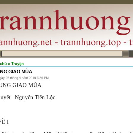
m
 chủ
» Truyện
NG GIAO MÙA
gày 26 tháng 4 năm 2019 3:36 PM
UNG GIAO MÙA
huyết –Nguyễn Tiến Lộc
Ề I