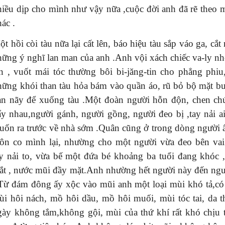
hiều dịp cho mình như vậy nữa ,cuộc đời anh đã rẽ theo m
ác .
t hồi còi tàu nữa lại cất lên, báo hiệu tàu sắp váo ga, cắt
hững ý nghĩ lan man của anh .Anh vội xách chiếc va-ly nh
ên ,
vu
ốt mái tóc thường bôi bi-jăng-tin cho phẳng phiu
hững khói than tàu hỏa bám vào quần áo, rũ bỏ bộ mặt b
an nãy để xuống tàu .Một đoàn người hỗn độn, chen ch
ẩy nhau,người gánh, người gồng, người đeo bị ,tay nải a
uốn ra trước về nhà sớm .Quân cũng ở trong dòng người 
uôn co mình lại, nhường cho một người vừa đeo bên vai
ay nải to, vừa bế một đứa bé khoảng ba tuổi đang khóc 
ắt , nước mũi đầy mặt.Anh nhường hết người này đến ngư
 Từ đám đông ấy xộc vào mũi anh một loại mùi khó tả,có 
ùi hôi nách, mồ hôi dầu, mồ hôi muối, mùi tóc tai, da th
gày không tắm,không gội, mùi của thứ khí rất khó chịu t