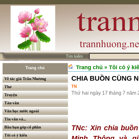
Tìm kiếm
Trang chủ
» Tôi có ý ki
Trang chủ
CHIA BUỒN CÙNG 
Về tác giả Trần Nhương
TN
Thơ
Thứ hai ngày 17 tháng 7 năm 
Truyện
Tản văn
Văn học nước ngoài
Tin văn và...
TNc: Xin chia buồn
Bầu bạn góp cổ phần
Tôi có ý kiến
Minh Thông và gi