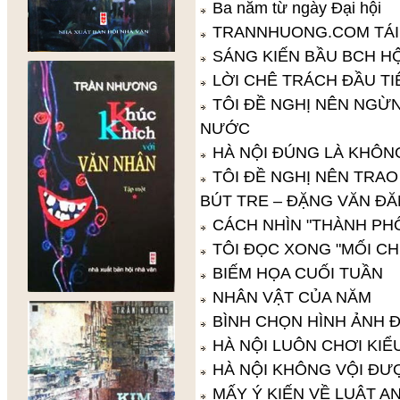
Ba năm từ ngày Đại hội
TRANNHUONG.COM TÁI
SÁNG KIẾN BẦU BCH HỘ
LỜI CHÊ TRÁCH ĐẦU TI
TÔI ĐỀ NGHỊ NÊN NGỪ
NƯỚC
HÀ NỘI ĐÚNG LÀ KHÔN
TÔI ĐỀ NGHỊ NÊN TRA
BÚT TRE – ĐẶNG VĂN Đ
CÁCH NHÌN "THÀNH PH
TÔI ĐỌC XONG "MỐI CH
BIẾM HỌA CUỐI TUẦN
NHÂN VẬT CỦA NĂM
BÌNH CHỌN HÌNH ẢNH Đ
HÀ NỘI LUÔN CHƠI KIỂ
HÀ NỘI KHÔNG VỘI ĐƯ
MẤY Ý KIẾN VỀ LUẬT A