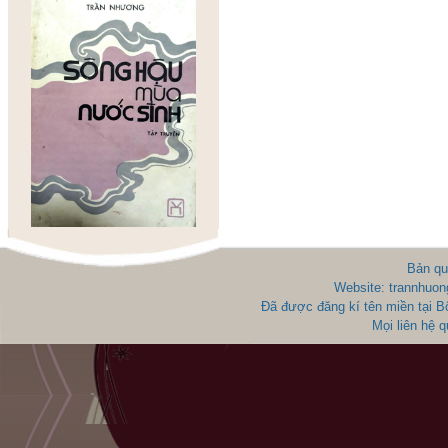
Bản qu
Website: trannhuon
Đã được đăng kí tên miền tại 
Mọi liên hệ 