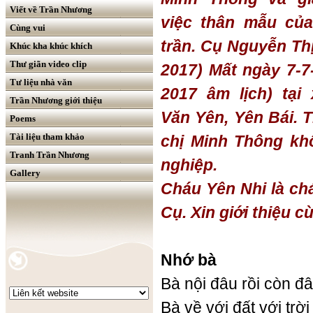
Viết về Trần Nhương
việc thân mẫu của
Cùng vui
trần. Cụ
Nguyễn Thị
Khúc kha khúc khích
Thư giãn video clip
2017)
Mất ngày 7-7-
Tư liệu nhà văn
2017 âm lịch) tại
Trần Nhương giới thiệu
Văn Yên, Yên Bái. T
Poems
Tài liệu tham khảo
chị Minh Thông kh
Tranh Trần Nhương
nghiệp
.
Gallery
Cháu Yên Nhi là chá
Cụ. Xin giới thiệu c
Nhớ bà
Bà nội đâu rồi còn đ
Bà về với đất với trời