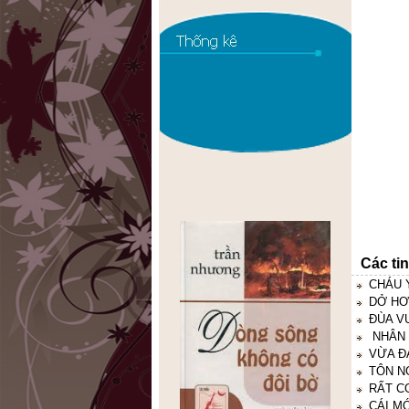
Các ti
CHÁU 
DỞ HƠI
ĐÙA V
NHÂN 
VỪA Đ
TÔN N
RẤT C
CÁI M