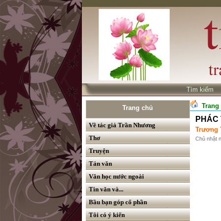
Tìm kiế
Trang
Trang chủ
PHÁC 
Về tác giả Trần Nhương
Trương 
Thơ
Chủ nhật 
Truyện
Tản văn
Văn học nước ngoài
Tin văn và...
Bầu bạn góp cổ phần
Tôi có ý kiến