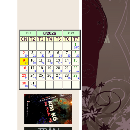
ĐÔI NÉT KỂ VỀ MÌNH
CÂU NÓI BUỒN NHÁT
TRONG TUẦN
Nhà thơ Nguyễn Khoa Điềm:
GIỜ CHỈ CÒN CHƯỜNG MẶT
8/2026
<<
<
>
>>
RA TRONG THƠ
CN
T2
T3
T4
T5
T6
T7
HUYỀN THOẠI TẮM TIÊN
1
TÂY BẮC
19/6
ANH BA SÀM TÁI NGỘ
2
3
4
5
6
7
8
20
21
22
23
24
25
26
BẢN TIN CỦA TTX VIỆT
9
10
11
12
13
14
15
NAM
27
28
29
30
1/7
2
3
TRẦN NHƯƠNG.COM
16
17
18
19
20
21
22
4
5
6
7
8
9
10
10TRUYỆN NGẮN CỰC
23
24
25
26
27
28
29
NGẮN CỰC HAY
11
12
13
14
15
16
17
30
31
CÁ THÁNG TƯ
18
19
NHÂN THỂ DỮ TÂM KINH
(人体与心泾)