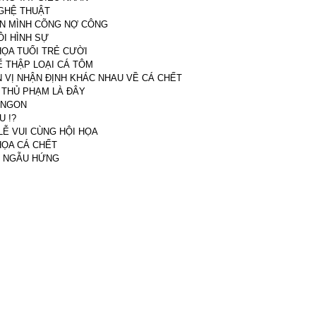
GHỆ THUẬT
N MÌNH CÕNG NỢ CÔNG
ÔI HÌNH SỰ
HỌA TUỔI TRẺ CƯỜI
Ế THẬP LOẠI CÁ TÔM
N VỊ NHẬN ĐỊNH KHÁC NHAU VỀ CÁ CHẾT
A THỦ PHẠM LÀ ĐÂY
 NGON
U !?
LỄ VUI CÙNG HỘI HỌA
HỌA CÁ CHẾT
I NGẪU HỨNG