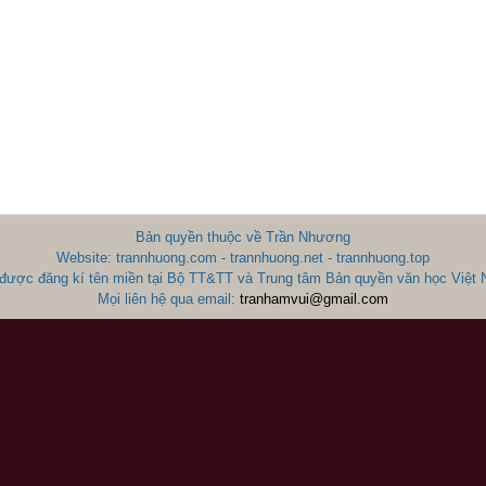
Bản quyền thuộc về Trần Nhương
Website: trannhuong.com - trannhuong.net - trannhuong.top
được đăng kí tên miền tại Bộ TT&TT và Trung tâm Bản quyền văn học Việt
Mọi liên hệ qua email:
tranhamvui@gmail.com