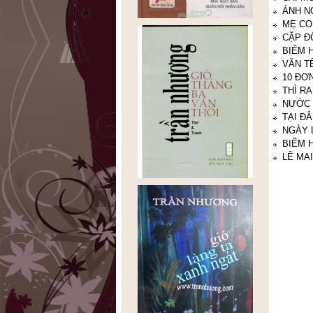
ẢNH N
MẸ CO
CẶP Đ
BIẾM 
VĂN T
10 ĐƠ
THÌ R
NƯỚC
TẠI ĐÂ
NGÀY 
BIẾM 
LÊ MA