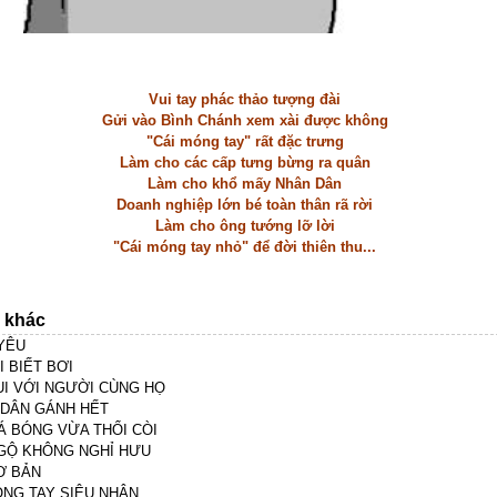
Vui tay phác thảo tượng đài
Gửi vào Bình Chánh xem xài được không
"Cái móng tay" rất đặc trưng
Làm cho các cấp tưng bừng ra quân
Làm cho khổ mấy Nhân Dân
Doanh nghiệp lớn bé toàn thân rã rời
Làm cho ông tướng lỡ lời
"Cái móng tay nhỏ" để đời thiên thu...
n khác
YÊU
 BIẾT BƠI
UI VỚI NGƯỜI CÙNG HỌ
DÂN GÁNH HẾT
Á BÓNG VỪA THỔI CÒI
GỘ KHÔNG NGHỈ HƯU
Ơ BẢN
ÓNG TAY SIÊU NHÂN