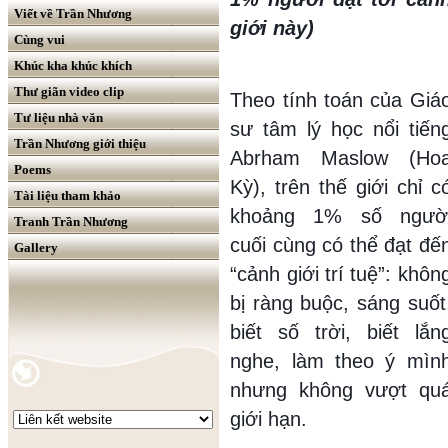
Viết về Trần Nhương
giới này)
Cùng vui
Khúc kha khúc khích
Thư giãn video clip
Theo tính toán của Giá
Tư liệu nhà văn
sư tâm lý học nổi tiến
Trần Nhương giới thiệu
Abrham Maslow (Ho
Poems
Kỳ), trên thế giới chỉ c
Tài liệu tham khảo
khoảng 1% số ngườ
Tranh Trần Nhương
cuối cùng có thể đạt đế
Gallery
“cảnh giới trí tuệ”: khôn
bị ràng buộc, sáng suốt
biết số trời, biết lắn
nghe, làm theo ý mìn
nhưng không vượt qu
giới hạn.