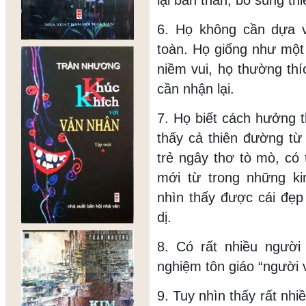
lại bản thân, bổ sung th
6. Họ không cần dựa 
toàn. Họ giống như một 
niềm vui, họ thường th
cần nhận lại.
7. Họ biết cách hưởng t
thấy cả thiên đường từ
trẻ ngây thơ tò mò, có
mới từ trong những ki
nhìn thấy được cái đẹp
dị.
8. Có rất nhiều người
nghiệm tôn giáo “người v
9. Tuy nhìn thấy rất nh