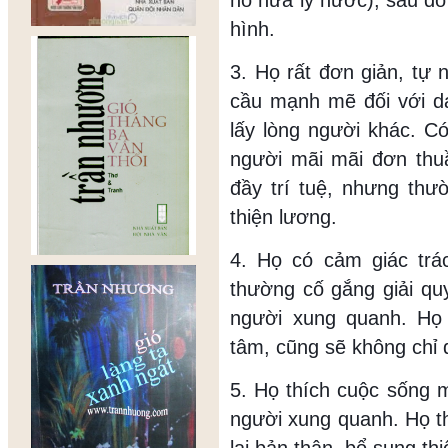
nó nửa ly nước), sau đó 
hình.
3. Họ rất đơn giản, tự 
cầu mạnh mẽ đối với da
lấy lòng người khác. C
người mãi mãi đơn thuầ
đầy trí tuệ, nhưng thư
thiện lương.
4. Họ có cảm giác trá
thường cố gắng giải qu
người xung quanh. Họ
tâm, cũng sẽ không chỉ 
5. Họ thích cuộc sống m
người xung quanh. Họ th