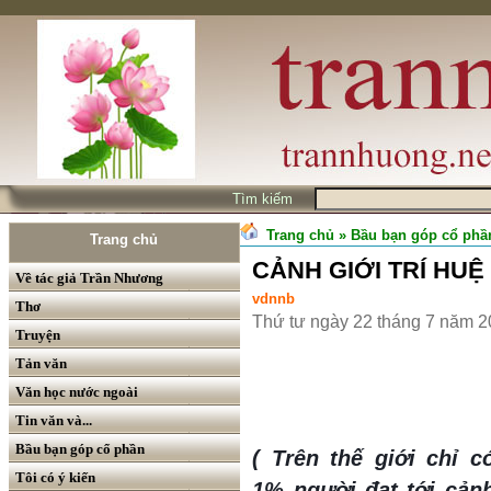
Tìm kiếm
Trang chủ
» Bầu bạn góp cổ phầ
Trang chủ
CẢNH GIỚI TRÍ HUỆ 
Về tác giả Trần Nhương
vdnnb
Thơ
Thứ tư ngày 22 tháng 7 năm 
Truyện
Tản văn
Văn học nước ngoài
Tin văn và...
Bầu bạn góp cổ phần
( Trên thế giới chỉ c
Tôi có ý kiến
1% người đạt tới cản