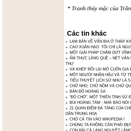
* Tranh thủy mặc của Trầ
Các tin khác
LẠM BÀN VỀ VĂN BIA Ở THÁP K
CAO XUÂN HẠO: TÔI CHỈ LÀ NGƯ
MỘT GIẢI PHÁP CHẤM DỨT VĨNH
ẨM THỰC LÀNG QUÊ – NÉT VĂN H
THỰ
VÀ KHÉP RỒI LẠI MỞ CUỐN GIA
MỘT NGƯỜI NHÂN HẬU VÀ TỬ TẾ
TIỂU THUYẾT LỊCH SỬ NHƯ LÀ 
CHỮ NHO, CHỮ NÔM VÀ CHỮ Q
BẢN ĐỒ HOÀNG SA
“ĐÒ CHỜ”, MỘT THIÊN TÌNH SỬ 
BÙI HOÀNG TÁM - NHÀ BÁO NÓI 
21 QUAN ĐIỂM ĐÁ TẢNG CỦA C
DÂN TRUNG HOA
CHỚ CẢ TIN VÀO WIKIPEDIA !
CHÚNG TA KHÔNG CẦN PHẢI ĐẸP
CON RÁI CÁ LÀNG NGUYỆT LÃN