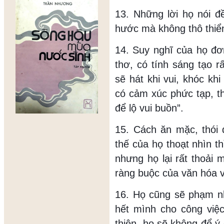
13. Những lời họ nói đề
hước mà không thô thiể
14. Suy nghĩ của họ đ
thơ, có tính sáng tạo r
sẽ hát khi vui, khóc kh
có cảm xúc phức tạp, th
để lộ vui buồn”.
15. Cách ăn mặc, thói 
thế của họ thoạt nhìn t
nhưng họ lại rất thoải 
ràng buộc của văn hóa v
16. Họ cũng sẽ phạm nh
hết mình cho công việ
thiện, họ sẽ không để ý