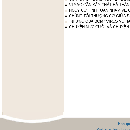
VÌ SAO GẦN ĐÂY CHẤT HÀ THÀN
NGUY CƠ TÍNH TOÁN NHẦM VỀ 
CHÚNG TÔI THƯỢNG CỜ GIỮA ĐẢ
NHỮNG QUẢ BOM ‘’VIRUS VŨ H
CHUYỆN NỰC CƯỜI VÀ CHUYỆN 
Bản qu
Website: trannhuon