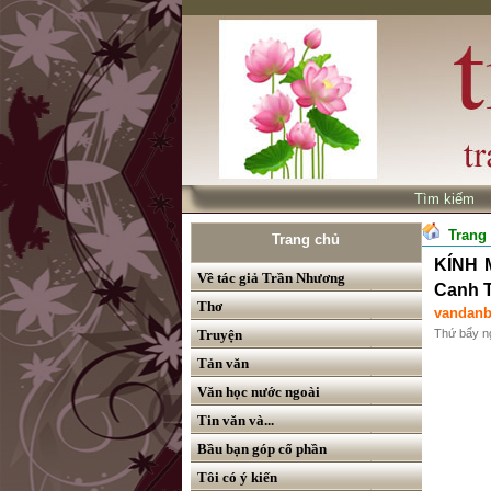
Tìm kiế
Trang
Trang chủ
KÍNH 
Về tác giả Trần Nhương
Canh T
Thơ
vandan
Truyện
Thứ bẩy n
Tản văn
Văn học nước ngoài
Tin văn và...
Bầu bạn góp cổ phần
Tôi có ý kiến