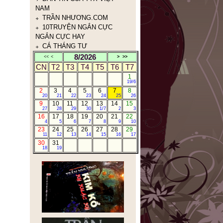
CÁ THÁNG TƯ
NHÂN THỂ DỮ TÂM KINH
(人体与心泾)
8/2026
<<
<
>
>>
CN
T2
T3
T4
T5
T6
T7
1
19/6
2
3
4
5
6
7
8
20
21
22
23
24
25
26
9
10
11
12
13
14
15
27
28
29
30
1/7
2
3
16
17
18
19
20
21
22
4
5
6
7
8
9
10
23
24
25
26
27
28
29
11
12
13
14
15
16
17
30
31
18
19