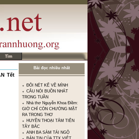
ĐÔI NÉT KỂ VỀ MÌNH
CÂU NÓI BUỒN NHÁT
Bài đọc nhiều nhất
TRONG TUẦN
Nhà thơ Nguyễn Khoa Điềm:
N Tết
GIỜ CHỈ CÒN CHƯỜNG MẶT
RA TRONG THƠ
HUYỀN THOẠI TẮM TIÊN
TÂY BẮC
ANH BA SÀM TÁI NGỘ
BẢN TIN CỦA TTX VIỆT
NAM
TRẦN NHƯƠNG.COM
10TRUYỆN NGẮN CỰC
NGẮN CỰC HAY