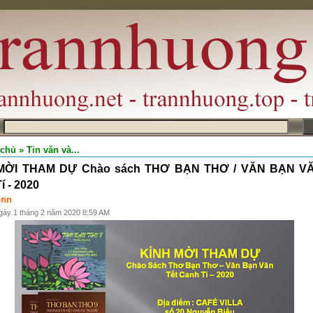
m
 chủ
» Tin văn và...
MỜI THAM DỰ Chào sách THƠ BẠN THƠ / VĂN BẠN VĂ
í - 2020
bnn
gày 1 tháng 2 năm 2020 8:59 AM