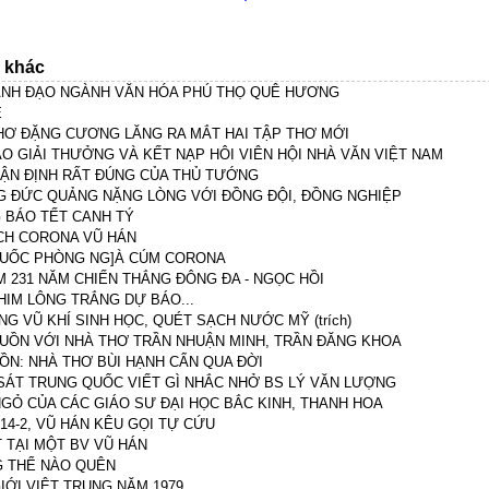
n khác
ÃNH ĐẠO NGÀNH VĂN HÓA PHÚ THỌ QUÊ HƯƠNG
Ẹ
HƠ ĐẶNG CƯƠNG LĂNG RA MẮT HAI TẬP THƠ MỚI
AO GIẢI THƯỞNG VÀ KẾT NẠP HÔI VIÊN HỘI NHÀ VĂN VIỆT NAM
HẬN ĐỊNH RẤT ĐÚNG CỦA THỦ TƯỚNG
 ĐỨC QUẢNG NẶNG LÒNG VỚI ĐỒNG ĐỘI, ĐỒNG NGHIỆP
 BÁO TẾT CANH TÝ
ỊCH CORONA VŨ HÁN
HUỐC PHÒNG NG]À CÚM CORONA
ỆM 231 NĂM CHIẾN THẮNG ĐÔNG ĐA - NGỌC HỒI
HIM LÔNG TRẮNG DỰ BÁO...
G VŨ KHÍ SINH HỌC, QUÉT SẠCH NƯỚC MỸ (trích)
BUỒN VỚI NHÀ THƠ TRẦN NHUẬN MINH, TRẦN ĐĂNG KHOA
UỒN: NHÀ THƠ BÙI HẠNH CẨN QUA ĐỜI
SÁT TRUNG QUỐC VIẾT GÌ NHẮC NHỞ BS LÝ VĂN LƯỢNG
GỎ CỦA CÁC GIÁO SƯ ĐẠI HỌC BẮC KINH, THANH HOA
14-2, VŨ HÁN KÊU GỌI TỰ CỨU
T TẠI MỘT BV VŨ HÁN
 THỂ NÀO QUÊN
IỚI VIỆT TRUNG NĂM 1979