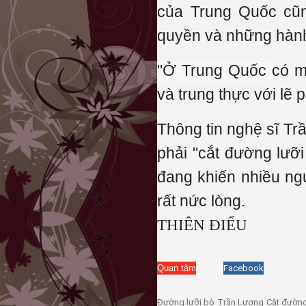
của Trung Quốc cũn
quyền và những hành 
"Ở Trung Quốc có mộ
và trung thực với lẽ 
Thông tin nghệ sĩ Tr
phải "cắt đường lưỡi
đang khiến nhiều n
rất nức lòng.
THIÊN ĐIỂU
Quan tâm
Facebook
Đường lưỡi bò
Trần Lương
Cắt đường