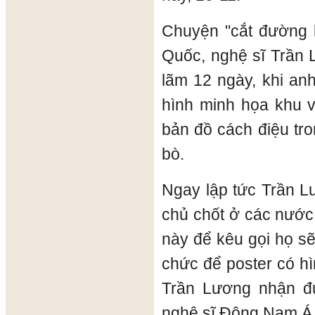
Chuyện "cắt đường l
Quốc, nghệ sĩ Trần L
lãm 12 ngày, khi an
hình minh họa khu 
bản đồ cách điệu tro
bò.
Ngay lập tức Trần L
chủ chốt ở các nước
này để kêu gọi họ sẽ
chức để poster có hì
Trần Lương nhận đư
nghệ sĩ Đông Nam Á