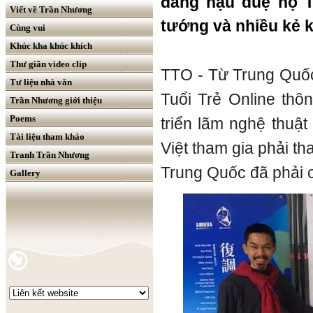
đáng hậu duệ họ T
Viết về Trần Nhương
tướng và nhiều kẻ 
Cùng vui
Khúc kha khúc khích
Thư giãn video clip
TTO - Từ Trung Quốc
Tư liệu nhà văn
Tuổi Trẻ Online thô
Trần Nhương giới thiệu
Poems
triển lãm nghệ thuật
Tài liệu tham khảo
Việt tham gia phải th
Tranh Trần Nhương
Trung Quốc đã phải 
Gallery