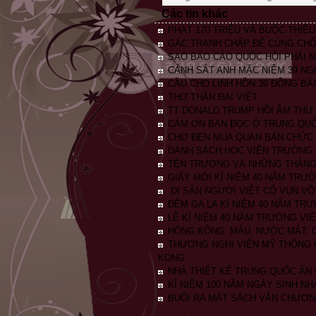
Các tin khác
PHẠT 170 TRIỆU VÀ BUỘC THIÊ
GÁC TRANH CHẤP ĐỂ CÙNG CHỐ
SAO BÁO CÁO QUỐC HỘI PHẢI N
CẢNH SÁT ANH MẶC NIỆM 39 N
CẦU CHO LINH HỒN 39 ĐỒNG BÀ
THƠ THẦN ĐẠI VIỆT
TT DONALD TRUMP HỒI ÂM THƯ 
CÁM ƠN BẠN ĐỌC Ở TRUNG QU
CHỢ ĐEN MUA QUAN BÁN CHỨC T
DANH SÁCH HỌC VIÊN TRƯỜNG 
TÊN TRƯỜNG VÀ NHỮNG THĂNG
GIẤY MỜI KỈ NIỆM 40 NĂM TRƯ
DI SẢN NGƯỜI VIỆT CỔ VỤN VỠ,
ĐÊM GA LA KỈ NIỆM 40 NĂM TR
LỄ KỈ NIỆM 40 NĂM TRƯỜNG VIẾT
HỒNG KÔNG: MÁU, NƯỚC MẮT, C
THƯỢNG NGHỊ VIỆN MỸ THÔNG 
KONG
NHÀ THIẾT KẾ TRUNG QUỐC ĂN 
KỈ NIỆM 100 NĂM NGÀY SINH NH
BUỔI RA MẮT SÁCH VĂN CHƯƠ