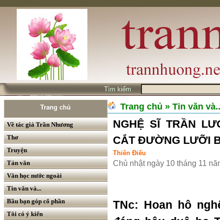
Tìm kiếm
Trang chủ
» Tin văn và..
Trang chủ
NGHỆ SĨ TRẦN L
Về tác giả Trần Nhương
Thơ
CẮT ĐƯỜNG LƯỠI B
Truyện
Thiên Điểu
Tản văn
Chủ nhật ngày 10 tháng 11 n
Văn học nước ngoài
Tin văn và...
Bầu bạn góp cổ phần
TNc: Hoan hô ngh
Tôi có ý kiến