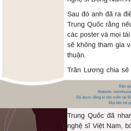
Sau đó anh đã ra đi
Trung Quốc rằng nếu
các poster và mọi tài
sẽ không tham gia 
thuận.
Trần Lương chia sẻ
đã rất nhanh chóng ch
Bản qu
các poster, tài liệu k
Website: trannhuon
Đã được đăng kí tên miền tại 
Mọi liên hệ 
Anh cho biết anh k
Trung Quốc đã nha
nghệ sĩ Việt Nam, b