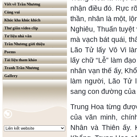
Viết về Trần Nhương
nhận điều đó. Rực r
Cùng vui
thần, nhân là một, lộ
Khúc kha khúc khích
Nghiêu, Thuấn tuyệt 
Thư giãn video clip
Tư liệu nhà văn
mà vạch bát quái, t
Trần Nhương giới thiệu
Lão Tử lấy Vô Vi là
Poems
lấy chữ “Lễ” làm đạ
Tài liệu tham khảo
Tranh Trần Nhương
nhân vạn thế ấy, Khổn
Gallery
làm người, Lão Tử l
sang con đường của s
Trung Hoa từng được
của văn minh, chính
Nhân và Thiên ấy.