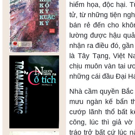
hiểm họa, độc hại. 
tử, từ những tiện n
bán rẻ đến cho khô
lường được hậu quả
nhận ra điều đó, gần
là Tây Tạng, Việt
chịu muôn vàn tai ư
những cái đầu Đại H
Nhà cầm quyền Bắc K
mưu ngàn kế bẩn th
cướp lãnh thổ bất k
công, lúc thì giả v
tráo trở bất cứ lúc 