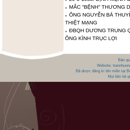
MẮC "BỆNH" THƯƠNG 
ÔNG NGUYỄN BÁ THUYỀ
THIỆT MẠNG
ĐBQH DƯƠNG TRUNG Q
ÔNG KÌNH TRỤC LỢI
Bản qu
Website: trannhuon
Đã được đăng kí tên miền tại 
Mọi liên hệ 