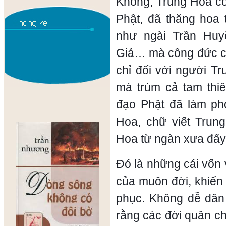
Khổng, Trung Hoa cò
Phật, đã thăng hoa 
như ngài Trần Huy
Giả… mà công đức củ
chỉ đối với người T
mà trùm cả tam thiê
đạo Phật đã làm p
Hoa, chữ viết Trun
Hoa từ ngàn xưa đấy
Đó là những cái vốn 
của muôn đời, khiến 
phục. Không dễ dân 
rằng các đời quân c