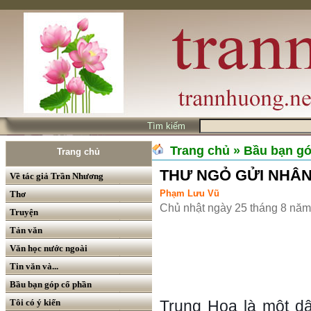
Tìm kiếm
Trang chủ
» Bầu bạn g
Trang chủ
THƯ NGỎ GỬI NHÂ
Về tác giả Trần Nhương
Phạm Lưu Vũ
Thơ
Chủ nhật ngày 25 tháng 8 nă
Truyện
Tản văn
Văn học nước ngoài
Tin văn và...
Bầu bạn góp cổ phần
Tôi có ý kiến
Trung Hoa là một dâ