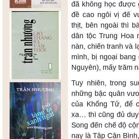
đã không học được g
đề cao ngôi vị đế v
thịt, bên ngoài thì
dân tộc Trung Hoa 
nàn, chiến tranh và l
mình, bị ngoại bang
Nguyên), mấy trăm 
Tuy nhiên, trong s
những bậc quân vươ
của Khổng Tử, để 
xa… thì cũng đủ duy 
Song đến chế độ cộn
nay là Tập Cận Bình, 