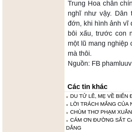
Trung Hoa chân chí
nghĩ như vậy. Dân
đớn, khi hình ảnh vĩ
bôi xấu, trước con 
một lũ mang nghiệp 
mà thôi.
Nguồn: FB phamluu
Các tin khác
DU TỬ LÊ, MẸ VỀ BIỂN
LỜI TRÁCH MẮNG CỦA
CHÙM THƠ PHẠM XUÂ
CÁM ƠN ĐƯỜNG SẮT CÁT
DẮNG