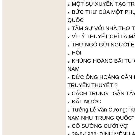
MỘT SỰ XUYÊN TẠC T
BỨC THƯ CỦA MỘT PHỤ
QUỐC
TÂM SỰ VỚI NHÀ THƠ 
VÌ LÝ THUYẾT CHỈ LÀ 
THƯ NGỎ GỬI NGƯỜI 
HỎI
KHỦNG HOẢNG BÃI TƯ 
NAM
ĐỨC ÔNG HOÀNG CẨN L
TRUYỀN THUYẾT ?
CÁCH TRUNG - GẦN TÂY
ĐẤT NƯỚC
Tướng Lê Văn Cương: 
NAM NHƯ TRUNG QUỐC”
CÔ SƯỚNG CƯỚI VỢ
29-8-1988: ĐỊNH MỆNH