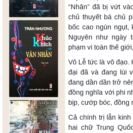
“Nhân” đã bị vứt và
chủ thuyết bá chủ p
bốc cao ngùn ngụt, 
Nguyên như ngày t
phạm vi toàn thế giới,
Vô Lễ tức là vô đạo.
đại đã và đang lùi 
đang dần dần trở nên
đồng nghĩa với phi n
bịp, cướp bóc, đồng 
Cả chính trị lẫn kin
hai chữ Trung Quố