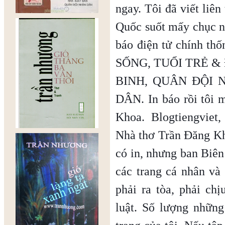
ngay. Tôi đã viết liê
Quốc suốt mấy chục nă
báo điện tử chính 
SỐNG, TUỔI TRẺ & 
BINH, QUÂN ĐỘI 
DÂN. In báo rồi tôi m
Khoa. Blogtiengviet
Nhà thơ Trần Đăng Kh
có in, nhưng ban Biên 
các trang cá nhân và 
phải ra tòa, phải ch
luật. Số lượng những