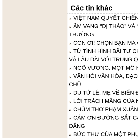
Các tin khác
VIỆT NAM QUYẾT CHIẾ
ÂM VANG “DỊ THẢO” VÀ
TRƯỜNG
CON ƠI! CHỌN BẠN MÀ
TỪ TÌNH HÌNH BÃI TƯ 
VÀ LÂU DÀI VỚI TRUNG 
NGÔ VƯƠNG, MỌT MÔ H
VÃN HỒI VĂN HÓA, ĐẠ
CHỦ
DU TỬ LÊ, MẸ VỀ BIỂN
LỜI TRÁCH MẮNG CỦA
CHÙM THƠ PHẠM XUÂ
CÁM ƠN ĐƯỜNG SẮT CÁT
DẮNG
BỨC THƯ CỦA MỘT PHỤ