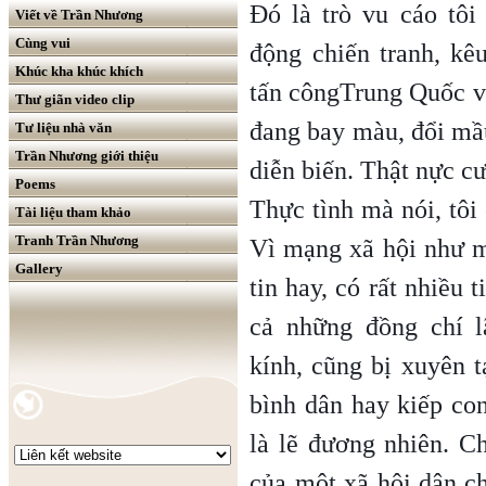
Đó là trò vu cáo tôi
Viết về Trần Nhương
Cùng vui
động chiến tranh, kê
Khúc kha khúc khích
tấn côngTrung Quốc v
Thư giãn video clip
đang bay màu, đổi mầ
Tư liệu nhà văn
Trần Nhương giới thiệu
diễn biến. Thật nực cư
Poems
Thực tình mà nói, tôi
Tài liệu tham khảo
Tranh Trần Nhương
Vì mạng xã hội như m
Gallery
tin hay, có rất nhiều t
cả những đồng chí l
kính, cũng bị xuyên t
bình dân hay kiếp con
là lẽ đương nhiên. Ch
của một xã hội dân ch