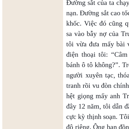
Đường sắt của ta chạy
nạn. Đường sắt cao tốc
khốc. Việc đó cũng 
sa vào bẫy nợ của Tr
tôi vừa đưa mấy bài v
điện thoại tôi: “Câ
bánh ô tô không?”. Tr
người xuyên tạc, thó
tranh rồi vu đòn chính
hệt giọng mấy anh T
đây 12 năm, tôi dẫn 
cực kỳ thịnh soạn. Tôi
độ riêng. Ông bạn đồn