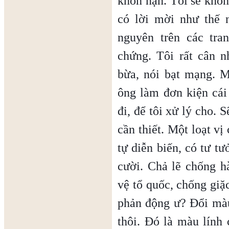
khốn nạn. Tôi sẽ khô
có lời mời như thế 
nguyên trên các tra
chứng. Tôi rất cân n
bừa, nói bạt mạng. Mộ
ông làm đơn kiện cá
đi, để tôi xử lý cho. 
cần thiết. Một loạt vị
tự diễn biến, có tư t
cười. Chả lẽ chống 
vệ tổ quốc, chống giặ
phản động ư? Đổi mà
thôi. Đó là màu lính 