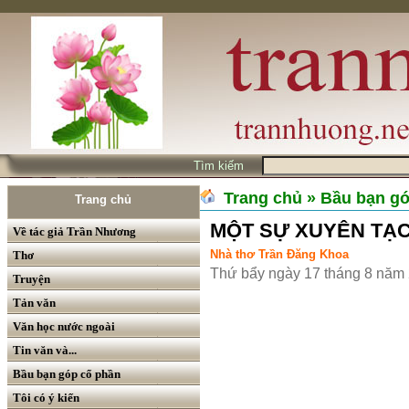
Tìm kiếm
Trang chủ
» Bầu bạn g
Trang chủ
MỘT SỰ XUYÊN TẠ
Về tác giả Trần Nhương
Nhà thơ Trần Đăng Khoa
Thơ
Thứ bẩy ngày 17 tháng 8 năm
Truyện
Tản văn
Văn học nước ngoài
Tin văn và...
Bầu bạn góp cổ phần
Tôi có ý kiến