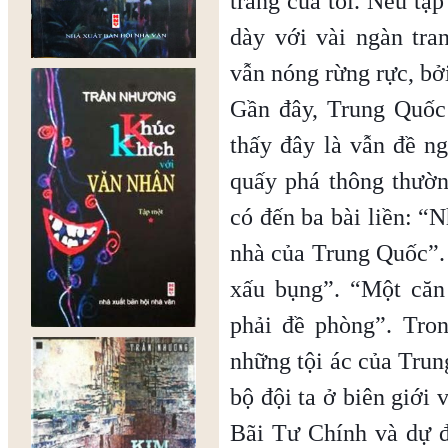
trang của tôi. Nếu tậ
dày với vài ngàn tra
vẫn nóng rừng rực, bở
Gần đây, Trung Quốc
thấy đây là vẫn đề n
quấy phá thông thườ
có đến ba bài liền: “
nhà của Trung Quốc”.
xấu bụng”. “Một căn
phải đề phòng”. Trong
những tội ác của Trun
bộ đội ta ở biên giới 
Bãi Tư Chính và dự 