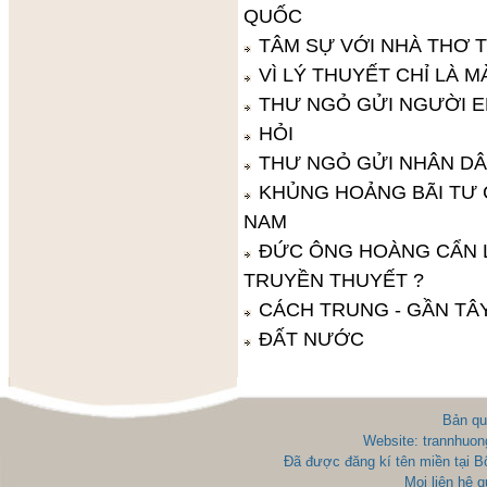
QUỐC
TÂM SỰ VỚI NHÀ THƠ 
VÌ LÝ THUYẾT CHỈ LÀ 
THƯ NGỎ GỬI NGƯỜI 
HỎI
THƯ NGỎ GỬI NHÂN D
KHỦNG HOẢNG BÃI TƯ 
NAM
ĐỨC ÔNG HOÀNG CẨN L
TRUYỀN THUYẾT ?
CÁCH TRUNG - GẦN TÂY
ĐẤT NƯỚC
Bản qu
Website: trannhuon
Đã được đăng kí tên miền tại 
Mọi liên hệ 