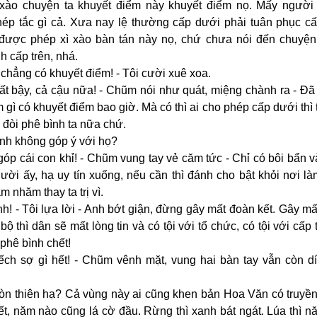
 xào chuyện ta khuyết điểm này khuyết điểm nọ. Mấy người
hép tắc gì cả. Xưa nay lệ thường cấp dưới phải tuân phục cấ
được phép xì xào bàn tán này nọ, chứ chưa nói đến chuyện
h cấp trên, nhá.
i chẳng có khuyết điểm! - Tôi cười xuê xoa.
rất bậy, cả cậu nữa! - Chũm nói như quát, miệng chành ra - Đã
m gì có khuyết điểm bao giờ. Mà có thì ai cho phép cấp dưới thì 
i đòi phê bình ta nữa chứ.
anh không góp ý với họ?
góp cái con khỉ! - Chũm vung tay vẻ căm tức - Chỉ có bôi bẩn 
ời ấy, hạ uy tín xuống, nếu cần thì đánh cho bật khỏi nơi là
m nhăm thay ta trị vì.
nh! - Tôi lựa lời - Anh bớt giận, đừng gây mất đoàn kết. Gây m
 bộ thì dân sẽ mất lòng tin và có tội với tổ chức, có tội với cấp 
phê bình chết!
đếch sợ gì hết! - Chũm vênh mặt, vung hai bàn tay vẫn còn d
còn thiên hạ? Cả vùng này ai cũng khen bản Hoa Văn có truyề
ết, năm nào cũng lá cờ đầu. Rừng thì xanh bát ngát. Lúa thì 