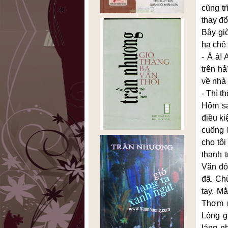
cũng tr
thay đổ
Bây giờ
hạ chê 
- Á à!
trên h
về nhà
- Thì t
Hôm sa
điều k
cuống 
cho tôi
thanh 
Văn đón
đã. Ch
tay. M
Thơm n
Lòng g
láng n