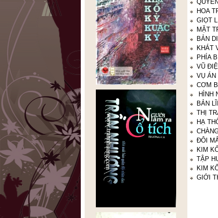
QUYỀN
HOA T
GIỌT 
MẶT T
BẢN D
KHÁT 
PHÍA 
VŨ ĐI
VỤ ÁN
CƠM B
HÌNH 
BẢN L
THỊ T
HẠ THỔ
CHÀNG
ĐÔI M
KIM KỔ
TẬP H
KIM KỔ
GIỚI T