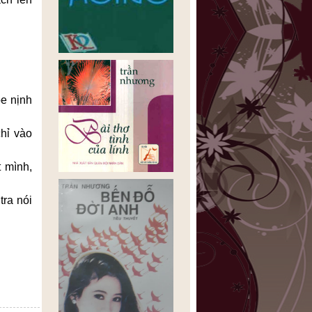
oe nịnh
chỉ vào
 mình,
tra nói