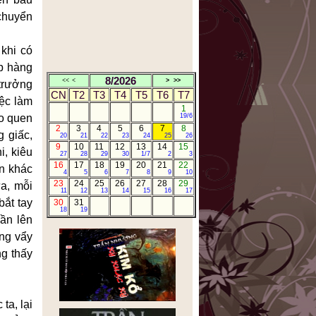
chuyển
 khi có
ếp hàng
8/2026
<<
<
>
>>
 trưởng
CN
T2
T3
T4
T5
T6
T7
ệc làm
1
do quen
19/6
2
3
4
5
6
7
8
g giấc,
20
21
22
23
24
25
26
9
10
11
12
13
14
15
i, kiêu
27
28
29
30
1/7
2
3
16
17
18
19
20
21
22
n khác
4
5
6
7
8
9
10
23
24
25
26
27
28
29
a, mỗi
11
12
13
14
15
16
17
bắt tay
30
31
18
19
ần lên
ng vẩy
ng thấy
ta, lại