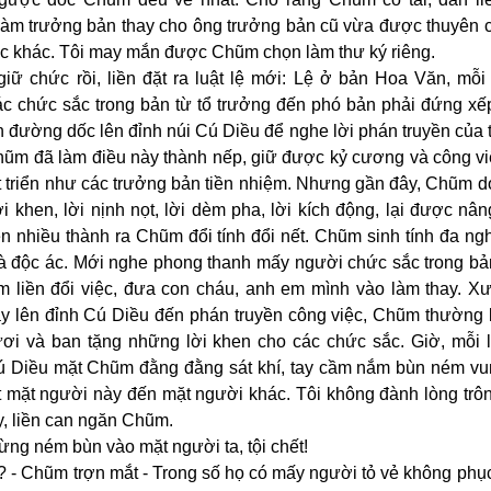
àm trưởng bản thay cho ông trưởng bản cũ vừa được thuyên 
ác khác. Tôi may mắn được Chũm chọn làm thư ký riêng.
iữ chức rồi, liền đặt ra luật lệ mới: Lệ ở bản Hoa Văn, mỗi
các chức sắc trong bản từ tổ trưởng đến phó bản phải đứng x
n đường dốc lên đỉnh núi Cú Diều để nghe lời phán truyền của
hũm đã làm điều này thành nếp, giữ được kỷ cương và công vi
t triển như các trưởng bản tiền nhiệm. Nhưng gần đây, Chũm 
i khen, lời nịnh nọt, lời dèm pha, lời kích động, lại được nân
n nhiều thành ra Chũm đổi tính đổi nết. Chũm sinh tính đa ngh
à độc ác. Mới nghe phong thanh mấy người chức sắc trong bả
m liền đổi việc, đưa con cháu, anh em mình vào làm thay. Xư
ạy lên đỉnh Cú Diều đến phán truyền công việc, Chũm thường 
ươi và ban tặng những lời khen cho các chức sắc. Giờ, mỗi l
ú Diều mặt Chũm đằng đằng sát khí, tay cầm nắm bùn ném vu
t mặt người này đến mặt người khác. Tôi không đành lòng trô
y, liền can ngăn Chũm.
ừng ném bùn vào mặt người ta, tội chết!
ì? - Chũm trợn mắt - Trong số họ có mấy người tỏ vẻ không phục 