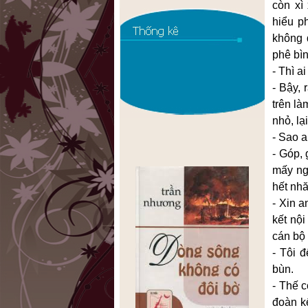
còn xì
hiểu p
không 
phê bìn
- Thì a
- Bậy, 
trên là
nhỏ, lạ
- Sao 
- Góp, 
mấy ngư
hết nhă
- Xin a
kết nội
cán bộ 
- Tôi 
bùn.
- Thế 
đoàn k