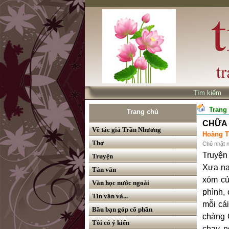
Tìm kiế
Trang
Trang chủ
CHỮA 
Về tác giả Trần Nhương
Hoàng T
Thơ
Chủ nhật 
Truyệ
Truyện
Xưa na
Tản văn
xóm của
Văn học nước ngoài
phình, 
Tin văn và...
mỗi cá
Bầu bạn góp cổ phần
chàng 
Tôi có ý kiến
chạy n