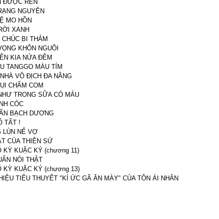
 ĐƯỢC RÊN
RẠNG NGUYÊN
LỆ MO HỒN
RỜI XANH
I CHÚC BI THẢM
VỌNG KHÔN NGUÔI
BÊN KIA NỬA ĐÊM
ỆU TANGGO MÀU TÍM
 NHÀ VÔ ĐỊCH ĐA NĂNG
ỤI CHẤM COM
NHƯ TRONG SỮA CÓ MÁU
ĨNH CÓC
RẤN BẠCH DƯƠNG
 TẤT !
 LÙN NỂ VỢ
ẮT CỦA THIÊN SỨ
 KỲ KUẶC KÝ (chương 11)
UẤN NÓI THẬT
 KỲ KUẶC KÝ (chương 13)
HIỆU TIỂU THUYẾT "KÍ ỨC GÃ ĂN MÀY" CỦA TÔN ÁI NHÂN