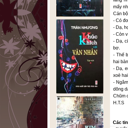
mấy nhà
Cán bộ
- Có đơ
- Dạ, 
- Còn 
- Dạ, c
bợ.
- Thế 
hai bàn
- Dạ, 
xoè hai
- Ngâm
dõng d
Chũm c
H.T.S
Các ti