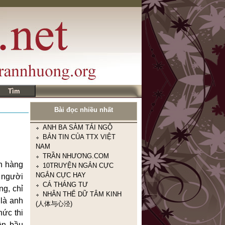
ĐÔI NÉT KỂ VỀ MÌNH
CÂU NÓI BUỒN NHÁT
TRONG TUẦN
Nhà thơ Nguyễn Khoa Điềm:
GIỜ CHỈ CÒN CHƯỜNG MẶT
RA TRONG THƠ
HUYỀN THOẠI TẮM TIÊN
TÂY BẮC
ANH BA SÀM TÁI NGỘ
BẢN TIN CỦA TTX VIỆT
NAM
TRẦN NHƯƠNG.COM
Bài đọc nhiều nhất
10TRUYỆN NGẮN CỰC
NGẮN CỰC HAY
CÁ THÁNG TƯ
NHÂN THỂ DỮ TÂM KINH
(人体与心泾)
h hàng
, người
ng, chỉ
 là anh
ức thi
ền bầu