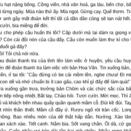
ĩu hạt nặng bông. Công viên, nhà văn hoá, ga tàu, bến chợ, b
i từng ngày. Mùa nào thứ ấy. Mía ngọt. Gừng cay. Quế thơm. T
 anh gây mất đoàn kết thì tất cả dần dần cũng sẽ tan nát hết
cười, bia miệng để đời.
 Ai cho phép cậu huấn thị tôi? Cấp dưới mà lại dám ra giọng 
ả? Còn cái đội nón của cậu đấy. Cậu còn muốn làm thư kí cho 
 đuổi gà đấy?
hôi! Tôi chả nói nữa.
u đoàn thanh tra của tỉnh lên làm việc ở huyện, yêu cầu huy
iện để đoàn thanh tra làm việc với bản Hoa Văn. Tin xuống bả
lên, rỉ tai tôi: "Cậu đừng có be cái mồm lên, nghe chưa! Đi 
 con dê và nhớ chuẩn bị ít cao gấu, cao khỉ gì đấy để làm quà!
tra xuống gần trưa, trưởng bản Chũm và các chức sắc của b
 tiếp nồng nhiệt. Bắt tay. Chào hỏi. Tươi cười. Mời mọc. Thì 
ủ và khách bên nhau quây quần quanh mâm cỗ. Đùi kề đùi. Ta
ắt nhìn thân thiết. Mâm cỗ đầy ứ. Rượu ngô rót tràn cốc. Lon
ồng. Bao nhiêu món của dê thật hấp dẫn. Nướng. Xào lăn
an xách xào. Tiết canh. Nậm bịa. Sốt vang chân. Ôi dà, cứ gọ
hậu. Cuộc nhậu vui kéo dài tận hai giờ chiều. Nhậu xong khá