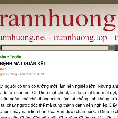
m
 chủ
» Truyện
BỆNH MẤT ĐOÀN KẾT
hế Sinh
ngày 16 tháng 7 năm 2017 3:04 PM
n
y, người có tinh có tướng mới làm nên nghiệp lớn. Nhưng an
 tôi ở chân núi Cú Diều mặt choắt, tai dơi, mắt tròn mắt dẹt
chân ngắn, chả chút thông minh, tóm lại chẳng tinh không tướ
i tài chạy ngược dốc thế mà cũng thành danh nên nghiệp. Đấy
Chũm, mấy năm liền bản Hoa Văn dưới chân núi Cú Diều tổ ch
gược dốc Chũm đều về nhất. Cho rằng Chũm có tài, dân li