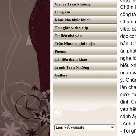
Viết về Trần Nhương
Chũm l
Cùng vui
công t
Khúc kha khúc khích
Chũm g
Thư giãn video clip
việc, 
Tư liệu nhà văn
dọc co
bản. C
Trần Nhương giới thiệu
ăn phá
Poems
nghe lờ
Tài liệu tham khảo
biếu xé
Tranh Trần Nhương
ngạo v
Gallery
ý, Chũ
lần ch
cười t
đỉnh C
vào hế
cảnh ấ
- Anh đ
- Tội g