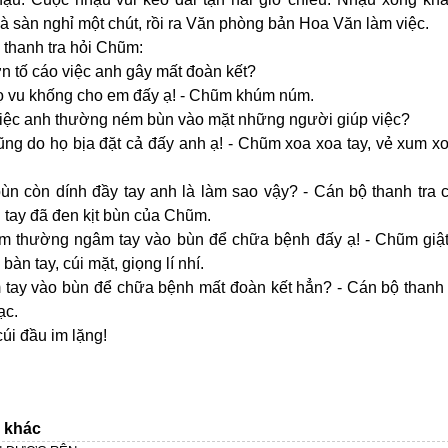
 sàn nghỉ một chút, rồi ra Văn phòng bản Hoa Văn làm việc.
 thanh tra hỏi Chũm:
n tố cáo việc anh gây mất đoàn kết?
họ vu khống cho em đấy ạ! - Chũm khúm núm.
việc anh thường ném bùn vào mặt những người giúp việc?
ũng do họ bịa đặt cả đấy anh ạ! - Chũm xoa xoa tay, vẻ xum x
bùn còn dính đầy tay anh là làm sao vậy? - Cán bộ thanh tra 
 tay đã đen kịt bùn của Chũm.
em thường ngâm tay vào bùn để chữa bệnh đấy ạ! - Chũm giật
 bàn tay, cúi mặt, giọng lí nhí.
 tay vào bùn để chữa bệnh mất đoàn kết hẳn? - Cán bộ thanh 
ạc.
úi đầu im lặng!
n khác