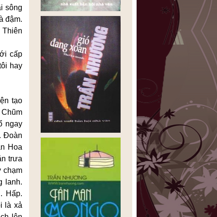
ãi sông
rà đậm.
. Thiên
với cấp
tôi hay
ện tạo
n, Chũm
mổ ngay
". Đoàn
ản Hoa
ăn trưa
y chạm
g lanh.
. Hấp.
i là xả
ch lên