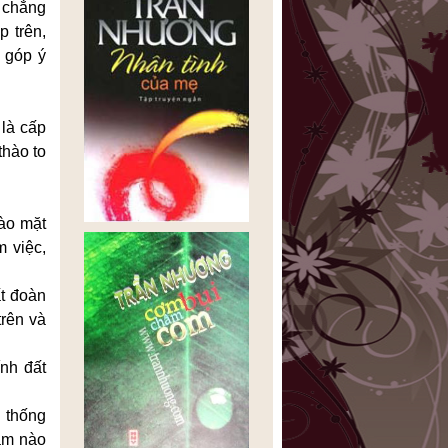
 chẳng
p trên,
 góp ý
 là cấp
thào to
vào mặt
m việc,
ất đoàn
trên và
ính đất
n thống
năm nào