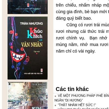
trên chiếu, nhấm nháp mộ
cùng gia đình, bè bạn mới 
đáng quý biết bao.
Cũng có rươi trái mùa, 
rươi nhưng cái thức trái
rươi chính vụ. Bạn nhớ 
mùng năm, nhớ mua rươi 
năm chỉ có vài ngày.
Các tin khác
VỀ MỘT PHƯƠNG PHÁP PHÊ BÌN
NGẮN “DỊ HƯƠNG”
“THẬT NHẢM HẾT SỨC !”