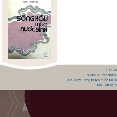
Bản qu
Website: trannhuon
Đã được đăng kí tên miền tại 
Mọi liên hệ 