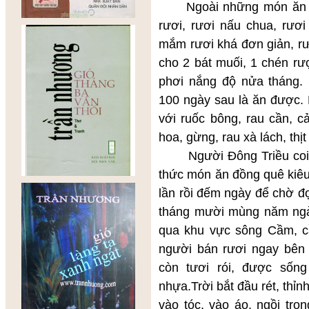
Ngoài những món ăn thô
rươi, rươi nấu chua, rươ
mắm rươi khá đơn giản, rư
cho 2 bát muối, 1 chén rư
phơi nắng độ nửa tháng. 
100 ngày sau là ăn được
với ruốc bông, rau cần, c
hoa, gừng, rau xà lách, thịt
Người Đông Triều coi rư
thức món ăn đồng quê kiêu
lần rồi đếm ngày để chờ đ
tháng mười mùng năm ngà
qua khu vực sông Cầm, 
người bán rươi ngay bê
còn tươi rói, được sốn
nhựa.Trời bắt đầu rét, thỉn
vào tóc, vào áo, ngồi tr