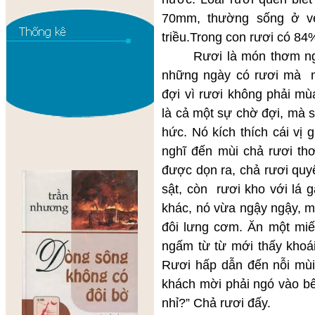
70mm, thường sống ở v
triều.Trong con rươi có 8
Rươi là món thơm ngon 
những ngày có rươi mà m
đợi vì rươi không phải m
là cả một sự chờ đợi, mà 
hức. Nó kích thích cái vị
nghĩ đến mùi chả rươi th
được dọn ra, chả rươi quy
sật, còn rươi kho với lá 
khác, nó vừa ngậy ngậy, 
đôi lưng cơm. Ăn một miế
ngấm từ từ mới thấy khoái
Rươi hấp dẫn đến nỗi mùi
khách mời phải ngó vào b
nhỉ?” Chả rươi đấy.