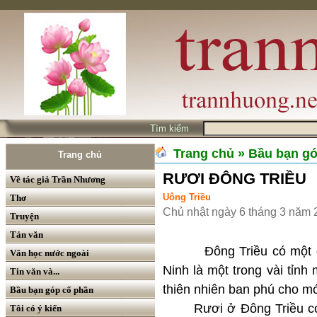
Tìm kiếm
Trang chủ
» Bầu bạn g
Trang chủ
RƯƠI ĐÔNG TRIỀU
Về tác giả Trần Nhương
Uông Triều
Thơ
Chủ nhật ngày 6 tháng 3 năm 
Truyện
Tản văn
Đông Triều có một đặc 
Văn học nước ngoài
Ninh là một trong vài tỉnh
Tin văn và...
thiên nhiên ban phú cho mó
Bầu bạn góp cổ phần
Rươi ở Đông Triều có 
Tôi có ý kiến