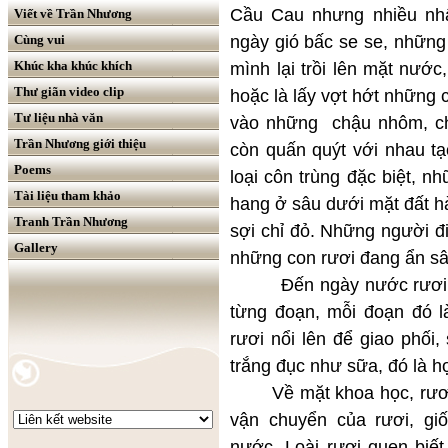
Cầu Cau nhưng nhiều nh
Viết về Trần Nhương
ngày gió bấc se se, những
Cùng vui
Khúc kha khúc khích
mình lại trồi lên mặt nước
Thư giãn video clip
hoặc là lấy vợt hớt những 
Tư liệu nhà văn
vào những chậu nhôm, ch
Trần Nhương giới thiệu
còn quấn quýt với nhau t
Poems
loại côn trùng đặc biệt, 
Tài liệu tham khảo
hang ở sâu dưới mặt đất h
Tranh Trần Nhương
sợi chỉ đỏ. Những người đ
Gallery
những con rươi đang ẩn sâ
Đến ngày nước rươi, cái
từng đoạn, mỗi đoạn đó l
rươi nổi lên để giao phối
trắng đục như sữa, đó là hợ
Về mặt khoa học, rươi t
vận chuyển của rươi, gi
nước. Loài rươi quen biết