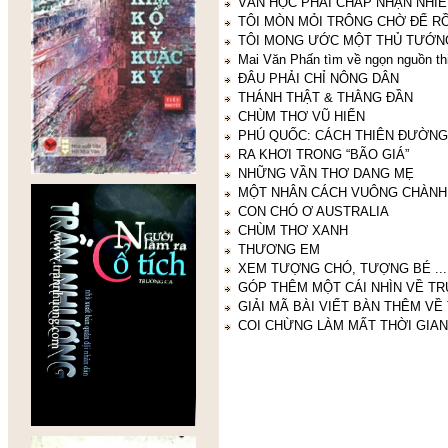
VĂN HỌC PHẢI CHẤP NHẬN NHIÊ
TÔI MÒN MỎI TRÔNG CHỜ ĐỂ RỒ
TÔI MONG ƯỚC MỘT THỦ TƯỚ
Mai Văn Phấn tìm về ngọn nguồn th
ĐÂU PHẢI CHỈ NÔNG DÂN
THÁNH THẬT & THẰNG ĐẦN
CHÙM THƠ VŨ HIỂN
PHÚ QUỐC: CÁCH THIÊN ĐƯỜNG
RA KHƠI TRONG “BÃO GIÁ”
NHỮNG VẦN THƠ DANG MẸ
MỘT NHÂN CÁCH VUÔNG CHÀNH
CON CHÓ Ơ AUSTRALIA
CHÙM THƠ XANH
THƯƠNG EM
XEM TƯỢNG CHÓ, TƯỢNG BÉ ...
GÓP THÊM MỘT CÁI NHÌN VỀ T
GIẢI MÃ BÀI VIẾT BÀN THÊM VỀ 
COI CHỪNG LÀM MẤT THỜI GIAN