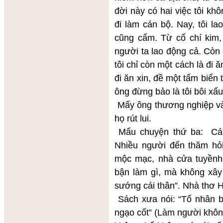
đời này có hai việc tôi khô
đi làm cán bộ. Nay, tôi l
cũng cấm. Từ cổ chí kim
người ta lao động cả. Còn 
tôi chỉ còn một cách là đi 
đi ăn xin, đề một tấm biển
ông đừng bảo là tôi bôi xấ
Mấy ông thương nghiệp và 
họ rút lui.
Mẩu chuyện thứ ba: Cái 
Nhiều người đến thăm hỏ
mộc mạc, nhà cửa tuyềnh 
bận làm gì, mà không xâ
sướng cái thân”. Nhà thơ 
Sách xưa nói: “Tố nhân bấ
ngạo cốt” (Làm người không