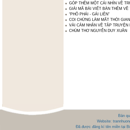
GÓP THÊM MỘT CÁI NHÌN VỀ T
GIẢI MÃ BÀI VIẾT BÀN THÊM VỀ 
“PHÔ PHÁI - GÁI LIÊN”
COI CHỪNG LÀM MẤT THỜI GIAN
VÀI CẢM NHẬN VỀ TẬP TRUYỆN 
CHÙM THƠ NGUYỄN DUY XUÂN
Bản qu
Website: trannhuon
Đã được đăng kí tên miền tại 