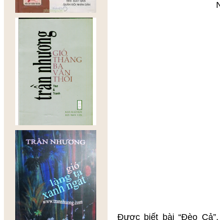
Những em
có em ch
Tóc nàng x
Tôi
người Vệ 
xa gi
Yêu nà
như tình 
Ngày hợ
nàng không 
Tôi vận đồ
đôi gi
bết bùn đ
Nàng cười 
Bên anh ch
(Trích MÀU T
Được biết bài “Đèo Cả”, k