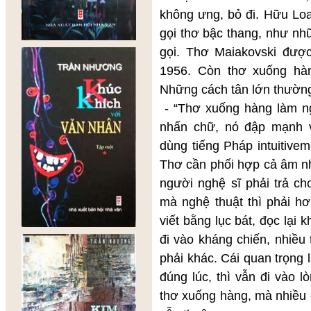
không ưng, bỏ đi. Hữu Loa
gọi thơ bậc thang, như nh
gọi. Thơ Maiakovski đượ
1956. Còn thơ xuống hà
Những cách tân lớn thường
- “Thơ xuống hàng làm ng
nhấn chữ, nó đập mạnh v
dùng tiếng Pháp intuitiveme
Thơ cần phối hợp cả âm nhạ
người nghệ sĩ phải trả ch
mà nghệ thuật thì phải hơ
viết bằng lục bát, đọc lại
đi vào kháng chiến, nhiều 
phải khác. Cái quan trọng 
đúng lúc, thì vẫn đi vào l
thơ xuống hàng, mà nhiều 