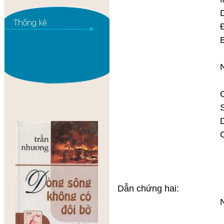
Dặm về he
Đá bia mù
Bên quán H
người n
Nhìn dốc n
thương a
Chày ngày lạ
Sau chân lối 
Dưới cây bê
Cheo l
chòi c
như biê
(Trích ĐÈ
Dẫn chứng hai:
Nàng có ba 
đi bộ