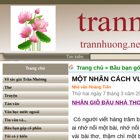
Tìm kiếm
Trang chủ
» Bầu bạn g
Trang chủ
MỘT NHÂN CÁCH V
Về tác giả Trần Nhương
Nhà văn Hoàng Tiến
Thơ
Thứ hai ngày 7 tháng 3 năm 2
Truyện
NHÂN GIỖ ĐẦU NHÀ TH
Tản văn
Văn học nước ngoài
Có người viết hàng trăm b
Tin văn và...
ai nhớ nổi một bài, nhớ nổi
Bầu bạn góp cổ phần
vài bài thơ, thậm chí một
Tôi có ý kiến