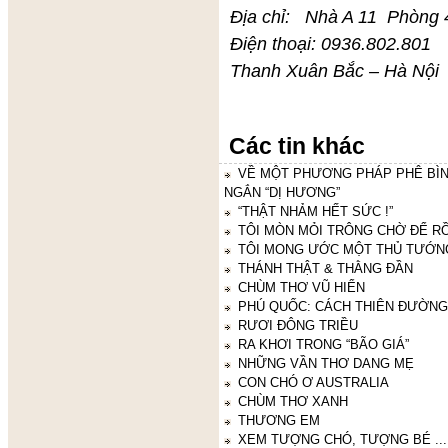
Địa chỉ: Nhà A 11
Điện thoại: 0936.802.801
Thanh Xuân Bắc – Hà Nội
Các tin khác
VỀ MỘT PHƯƠNG PHÁP PHÊ BÌN
NGẮN “DỊ HƯƠNG”
“THẬT NHẢM HẾT SỨC !”
TÔI MÒN MỎI TRÔNG CHỜ ĐỂ RỒ
TÔI MONG ƯỚC MỘT THỦ TƯỚ
THÁNH THẬT & THẰNG ĐẦN
CHÙM THƠ VŨ HIỂN
PHÚ QUỐC: CÁCH THIÊN ĐƯỜNG
RƯƠI ĐÔNG TRIỀU
RA KHƠI TRONG “BÃO GIÁ”
NHỮNG VẦN THƠ DANG MẸ
CON CHÓ Ơ AUSTRALIA
CHÙM THƠ XANH
THƯƠNG EM
XEM TƯỢNG CHÓ, TƯỢNG BÉ ...