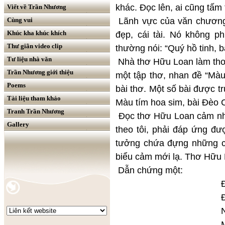
khác. Đọc lên, ai cũng tấm
Viết về Trần Nhương
Lãnh vực của văn chương n
Cùng vui
Khúc kha khúc khích
đẹp, cái tài. Nó không 
Thư giãn video clip
thường nói: “Quý hồ tinh, b
Tư liệu nhà văn
Nhà thơ Hữu Loan làm thơ 
Trần Nhương giới thiệu
một tập thơ, nhan đề “Màu
Poems
bài thơ. Một số bài được tr
Tài liệu tham khảo
Màu tím hoa sim, bài Đèo 
Tranh Trần Nhương
Đọc thơ Hữu Loan cảm nhậ
Gallery
theo tôi, phải đáp ứng đư
tưởng chứa đựng những cả
biểu cảm mới lạ. Thơ Hữu 
Dẫn chứng một:
Đèo C
Đèo C
Núi cao 
Mây trời Ai L