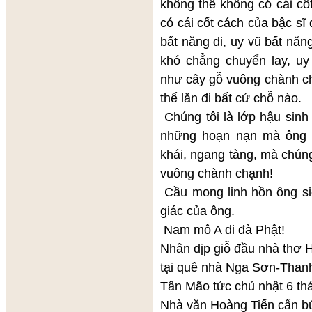
không thể không có cái cố
có cái cốt cách của bậc sĩ
bất năng di, uy vũ bất nă
khó chẳng chuyển lay, uy
như cây gỗ vuông chành chạ
thể lăn đi bất cứ chỗ nào.
Chúng tôi là lớp hậu sin
những hoạn nạn mà ông đ
khái, ngang tàng, mà chún
vuông chành chạnh!
Cầu mong linh hồn ông siê
giác của ông.
Nam mô A di đà Phật!
Nhân dịp giỗ đầu nhà th
tại quê nhà Nga Sơn-Thanh
Tân Mão tức chủ nhật 6 th
Nhà văn Hoàng Tiến cẩn bú