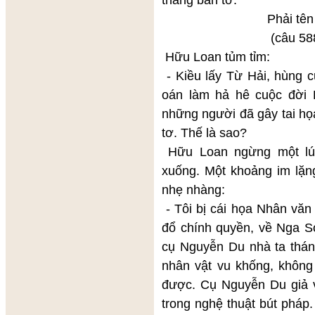
Phải tên xưng xuấ
(câu 588 – Đoạn 
Hữu Loan tủm tỉm:
- Kiều lấy Từ Hải, hùng 
oán làm hả hê cuộc đời 
những người đã gây tai họ
tơ. Thế là sao?
Hữu Loan ngừng một lúc,
xuống. Một khoảng im lặng
nhẹ nhàng:
- Tôi bị cái họa Nhân văn 
đổ chính quyền, về Nga Sơ
cụ Nguyễn Du nhà ta thánh
nhân vật vu khống, không 
được. Cụ Nguyễn Du giả v
trong nghệ thuật bút pháp