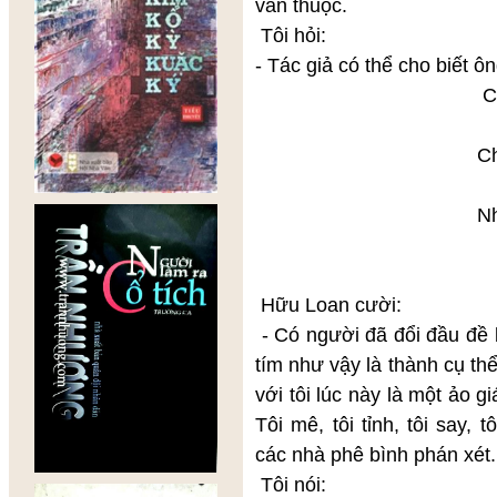
vẫn thuộc.
Tôi hỏi:
- Tác giả có thể cho biết ôn
Chiều hoa
có chiều
Chiều hoa
tím màu
Nhìn áo rá
tôi 
trong 
Hữu Loan cười:
- Có người đã đổi đầu đề b
tím như vậy là thành cụ thể
với tôi lúc này là một ảo g
Tôi mê, tôi tỉnh, tôi say, 
các nhà phê bình phán xét.
Tôi nói: