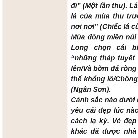
đi” (Một lần thu). 
lá của mùa thu tr
nơi nơi” (Chiếc lá 
Mùa đông miền núi 
Long chọn cái b
“những tháp tuyết
lên/Và bờm đá ròng
thể khổng lồ/Chồng 
(Ngân Sơn).
Cảnh sắc nào dưới 
yêu cái đẹp lúc nà
cách lạ kỳ. Vẻ đẹ
khác đã được nhà 