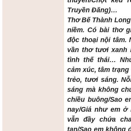
thuyền/Chợt kêu 
Truyền Đăng)…
Thơ Bế Thành Long 
niềm. Có bài thơ gi
độc thoại nội tâm.
vần thơ tươi xanh
tình thế thái… Nh
cảm xúc, tâm trạng 
trẻo, tươi sáng. N
sáng mà không chú
chiều buông/Sao e
nay/Giá như em ở 
vẫn đầy chứa cha
tan/Sao em không đ