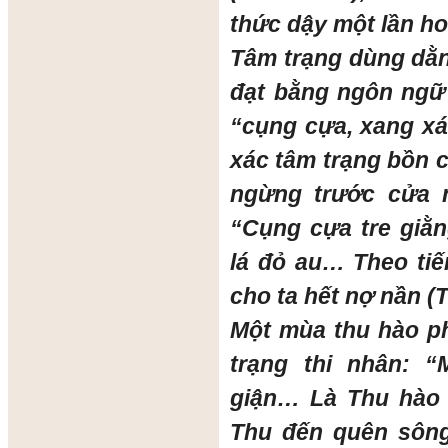
thức dậy một lần ho
Tâm trạng dùng dằ
đạt bằng ngôn ngữ 
“cụng cựa, xang xác
xác tâm trạng bồn c
ngừng trước cửa 
“Cụng cựa tre giằn
lá đỏ au… Theo tiế
cho ta hết nợ nần (
Một mùa thu hào p
trạng thi nhân: 
giận… Là Thu hào 
Thu đến quên sông