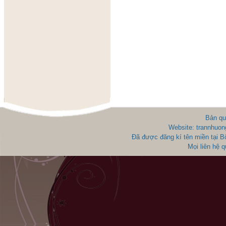
Bản qu
Website: trannhuon
Đã được đăng kí tên miền tại 
Mọi liên hệ 