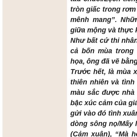
tròn giấc trong rơ
mênh mang”. Nhữn
giữa mộng và thực 
Như bất cứ thi nhâ
cả bốn mùa trong 
họa, ông đã vẽ bằng
Trước hết, là mùa 
thiên nhiên và tình
màu sắc được nhà 
bậc xúc cảm của gi
gửi vào đó tình xu
dòng sông nọ/Mấy 
(Cảm xuân), “Mà h