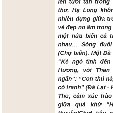
lên tươi tắn tron
thơ, Hạ Long khôn
nhiên dựng giữa t
vẻ đẹp no ấm trong
một nửa biển cá t
nhau… Sóng đuổi
(Chợ biển). Một Đà
“Kẻ ngỏ tình đế
Hương, với Than
ngẩn”: “Con thú nà
cỏ tranh” (Đà Lạt -
Thơ, cảm xúc trào
giữa quá khứ “H