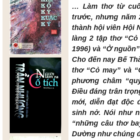
… Làm thơ từ cuố
trước, nhưng năm 
thành hội viên Hội 
làng 2 tập thơ “C
1996) và “Ở nguồn”
Cho đến nay Bế Thà
thơ “Cỏ may” và “
phương châm “quý
Điều đáng trân trọn
mới, diễn đạt độc 
sinh nở. Nói như 
“những câu thơ ba
Dường như chúng đượ