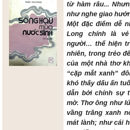
từ hàm râu... Như
như nghe giao hưở
Một đặc điểm dễ n
Long chính là vẻ
người… thể hiện tr
nhiên, trong trẻo đ
của một nhà thơ kh
“cặp mắt xanh” đôn
khó thấy dấu ấn tu
dẫn bởi chính sự 
mờ. Thơ ông như lú
vầng trăng xanh n
mát lành; như cái 