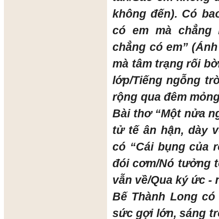
không đến). Có bao
có em mà chẳng b
chẳng có em” (Ánh 
mà tâm trạng rối bờ
lớp/Tiếng ngỗng tr
rộng qua đêm mỏng/
Bài thơ “Một nửa n
tử tế ân hận, dày
có “Cái bụng của 
đói cơm/Nó tưởng t
vẫn về/Qua ký ức - 
Bế Thành Long có 
sức gợi lớn, sáng t