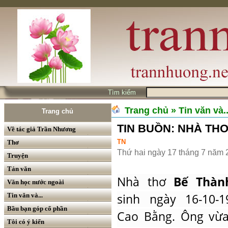
Tìm kiếm
Trang chủ
» Tin văn và..
Trang chủ
TIN BUỒN: NHÀ TH
Về tác giả Trần Nhương
TN
Thơ
Thứ hai ngày 17 tháng 7 năm 
Truyện
Tản văn
Nhà thơ
Bế Thàn
Văn học nước ngoài
Tin văn và...
sinh ngày 16-10-1
Bầu bạn góp cổ phần
Cao Bằng. Ông vừa
Tôi có ý kiến