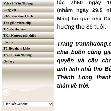
lúc 7h50 ngày 16
Viết về Trần Nhương
(nhằm ngày 29.5 
Cùng vui
Khúc kha khúc khích
Mão) tại quê nhà C
Thư giãn video clip
hưởng thọ 86 tuổi.
Tư liệu nhà văn
Trần Nhương giới thiệu
Poems
Trang trannhuong.
Tài liệu tham khảo
chia buồn cùng gi
Tranh Trần Nhương
quyến và cầu ch
Gallery
anh linh nhà thơ B
Thành Long than
thản về trời.