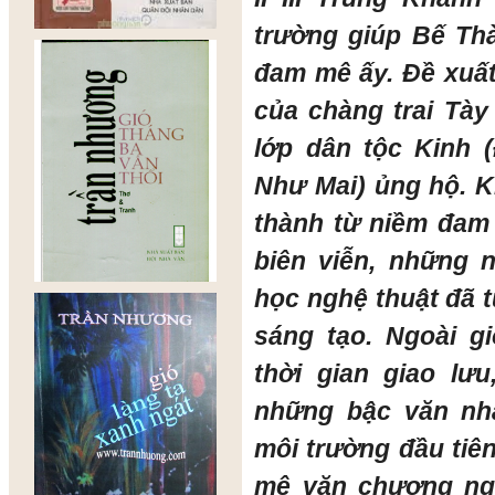
trường giúp Bế Th
đam mê ấy. Đề xuất
của chàng trai Tà
lớp dân tộc Kinh
Như Mai) ủng hộ. 
thành từ niềm đam 
biên viễn, những 
học nghệ thuật đã t
sáng tạo. Ngoài g
thời gian giao l
những bậc văn nh
môi trường đầu ti
mê văn chương ng