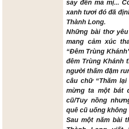
say đến ma mị... Có
xanh tươi đó đã đị
Thành Long.
Những bài thơ yêu
mang cảm xúc th
“Đêm Trùng Khánh”
đêm Trùng Khánh t
người thấm đậm run
câu chữ “Thăm lại
mừng ta một bát 
cũ/Tuy nồng nhưn
quê cũ uống không 
Sau một năm bài t