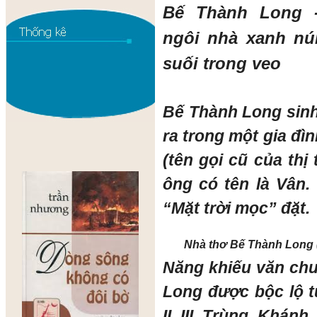
Bế Thành Long 
ngôi nhà xanh nú
suối trong veo
Bế Thành Long sin
ra trong một gia đìn
(tên gọi cũ của thị
ông có tên là Vân
“Mặt trời mọc” đặt.
Nhà thơ Bế Thành Long 
Năng khiếu văn ch
Long được bộc lộ 
II III Trùng Khán