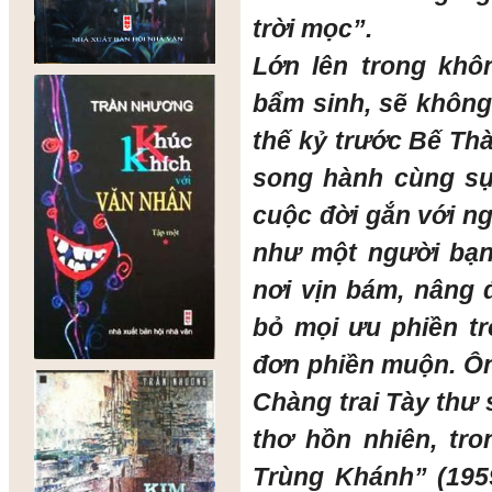
trời mọc”.
Lớn lên trong khô
bẩm sinh, sẽ không
thế kỷ trước Bế Th
song hành cùng sự
cuộc đời gắn với n
như một người bạn
nơi vịn bám, nâng 
bỏ mọi ưu phiền tr
đơn phiền muộn. Ông
Chàng trai Tày thư 
thơ hồn nhiên, tr
Trùng Khánh” (195