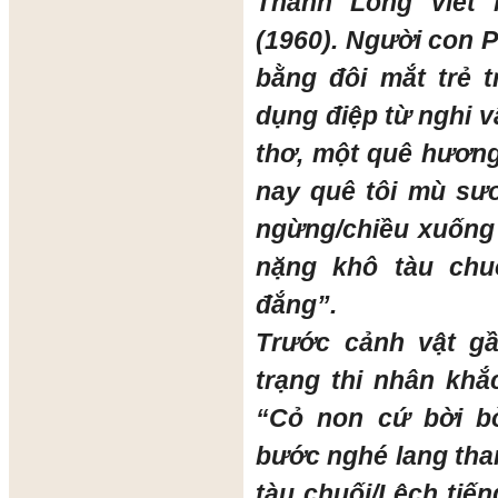
Thành Long viết
(1960). Người con 
bằng đôi mắt trẻ t
dụng điệp từ nghi 
thơ, một quê hương 
nay quê tôi mù sươ
ngừng/chiều xuống
nặng khô tàu chu
đắng”.
Trước cảnh vật gầ
trạng thi nhân khắ
“Cỏ non cứ bời b
bước nghé lang th
tàu chuối/Lệch tiến