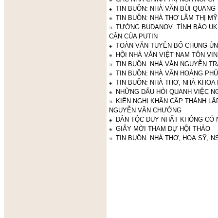
TIN BUỒN: NHÀ VĂN BÙI QUANG 
TIN BUỒN: NHÀ THƠ LÂM THỊ MỸ
TƯỚNG BUDANOV: TÌNH BÁO UK
CẬN CỦA PUTIN
TOÀN VĂN TUYÊN BỐ CHUNG ỦN
HỘI NHÀ VĂN VIỆT NAM TÔN VI
TIN BUỒN: NHÀ VĂN NGUYỄN TR
TIN BUỒN: NHÀ VĂN HOÀNG PH
TIN BUỒN: NHÀ THƠ, NHÀ KHOA
NHỮNG DẤU HỎI QUANH VIỆC N
KIẾN NGHỊ KHẨN CẤP THÀNH LẬ
NGUYỄN VĂN CHƯỞNG
DÂN TỘC DUY NHẤT KHÔNG CÓ 
GIẤY MỜI THAM DỰ HỘI THẢO
TIN BUỒN: NHÀ THƠ, HOẠ SỸ, 