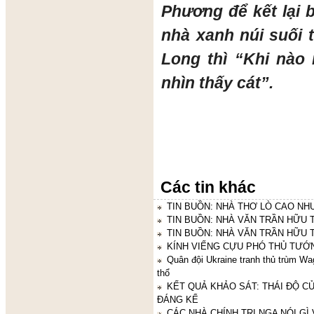
Phương để kết lại 
nhà xanh núi suối 
Long thì “Khi nào
nhìn thấy cát”
.
Các tin khác
TIN BUỒN: NHÀ THƠ LÒ CAO NH
TIN BUỒN: NHÀ VĂN TRẦN HỮU 
TIN BUỒN: NHÀ VĂN TRẦN HỮU 
KÍNH VIẾNG CỰU PHÓ THỦ TƯỚ
Quân đội Ukraine tranh thủ trùm Wag
thổ
KẾT QUẢ KHẢO SÁT: THÁI ĐỘ C
ĐÁNG KỂ
CÁC NHÀ CHÍNH TRỊ NGA NÓI GÌ