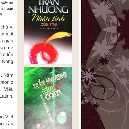
 một số
ằm hoàn
).
chú ý,
uan mật
là giáo
isco de
ặt tên
à Nẵng
4. Năm
Antonio
 Việt,
atinh,
ng Việt
ng cần