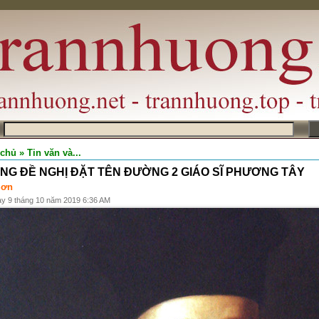
m
 chủ
» Tin văn và...
NG ĐỀ NGHỊ ĐẶT TÊN ĐƯỜNG 2 GIÁO SĨ PHƯƠNG TÂY
Sơn
ày 9 tháng 10 năm 2019 6:36 AM