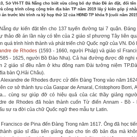
10, Sở VH-TT Đà Nẵng cho biết vừa công bố dự thảo Đề án đặt, đổi tên
à công trình công cộng trên địa bàn TP năm 2019 lấy ý kiến góp ý nh
 án trước khi trình ra kỳ họp thứ 12 của HĐND TP khóa 9 (cuối năm 2019
Nẵng dự kiến đặt tên cho 137 tuyến đường tại 7 quận. Đáng 
dự thảo đề án lần này có tên của 2 giáo sĩ phương Tây liên q
ến quá trình hình thành và phát triển chữ Quốc ngữ của VN. Đó 
andre de Rhodes
(1593 - 1660, người Pháp) và giáo sĩ Franc
1585 - 1625, người Bồ Đào Nha). Cả hai đường được đề nghị đ
ên 2 giáo sĩ đều nằm ở khu đông nam Đài tưởng niệm TP.Đ
địa bàn Q.Hải Châu).
ĩ Alexandre de Rhodes được cử đến Đàng Trong vào năm 162
rên cơ sở thành tựu của Gaspar de Amaral, Cristophoro Borri, 
a... cùng sự giúp đỡ có hiệu quả của các thầy giảng người
dre de Rhodes đã hoàn thành cuốn Từ điển Annam - Bồ - L
ấu sự ra đời của chữ Quốc ngữ theo mẫu tự Latin.
ĩ Francisco de Pina đến Đàng Trong năm 1617. Ông đã học tiế
 thành giáo sĩ đầu tiên giảng đạo cho tín đồ bản địa mà khô