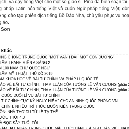
ịch, và dạy tiếng Việt cho một số giáo sĩ. Pina đã biên soạn tài 
 pháp Latin hóa tiếng Việt và cuốn Ngữ pháp tiếng Việt; đồn
ường đào tạo phiên dịch tiếng Bồ Đào Nha, chủ yếu phục vụ ho
giáo.
 Sơn
n khác
ÓNG CHỐNG TRUNG QUỐC "MỘT VÀNH ĐAI, MỘT CON ĐƯỜNG"
 LÃM TRANH MIỀN A SÁNG 2
ỆM 100 NĂM CHỮ QUỐC NGỮ
 LÃM MỸ THUẬT THỦ ĐÔ 2019
ÀM KHOA HỌC VỀ BÃI TƯ CHÍNH VÀ PHÁP LÍ QUỐC TẾ
HẢO VỀ BÃI TƯ CHÍNH, THAM LUẬN CỦA TƯỚNG LÊ VĂN CƯƠNG (phần 
HẢO VỀ BÃI TƯ CHÍNH, THAM LUẬN CỦA TƯỚNG LÊ VĂN CƯƠNG (phần 
 QUỐC ĐUỐI LÍ VỤ BÃI TƯ CHÍNH
I TƯ CHÍNH:CỰC KỲ NGUY HIỂM" CHO AN NINH QUỐC PHÒNG VN
Ư CHÍNH: NHIỀU TRÍ THỨC MUỐN KIỆN TRUNG QUỐC
UỒN: NHÀ THƠ DU TỬ LÊ TẠ THẾ
ƯỚC THỜI 4.0
À ĐỌC ĐẦY TUỔI TÔI
GẦM HẠT NHÂN TRUNG QUỐC MẮC LƯỚI ĐÁNH CÁ NGƯ DÂN VIỆT NAM