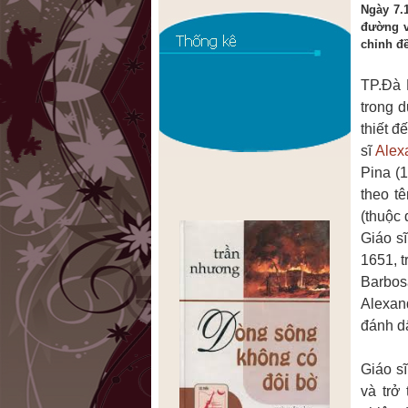
Ngày 7.
đường v
chỉnh đề
TP.Đà 
trong 
thiết đ
sĩ
Alex
Pina (
theo t
(thuộc 
Giáo s
1651, t
Barbos
Alexan
đánh d
Giáo s
và trở