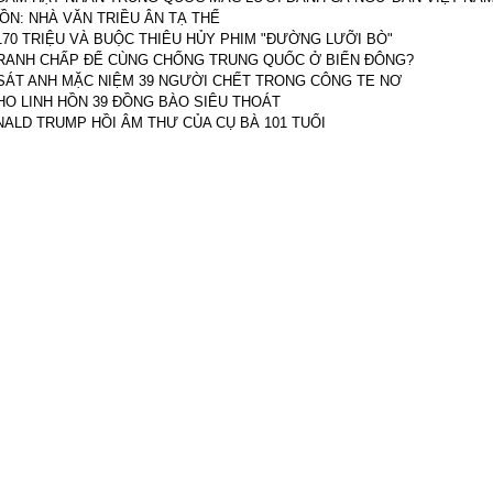
UỒN: NHÀ VĂN TRIỀU ÂN TẠ THẾ
170 TRIỆU VÀ BUỘC THIÊU HỦY PHIM "ĐƯỜNG LƯỠI BÒ"
RANH CHẤP ĐỂ CÙNG CHỐNG TRUNG QUỐC Ở BIỂN ĐÔNG?
SÁT ANH MẶC NIỆM 39 NGƯỜI CHẾT TRONG CÔNG TE NƠ
HO LINH HỒN 39 ĐỒNG BÀO SIÊU THOÁT
NALD TRUMP HỒI ÂM THƯ CỦA CỤ BÀ 101 TUỔI