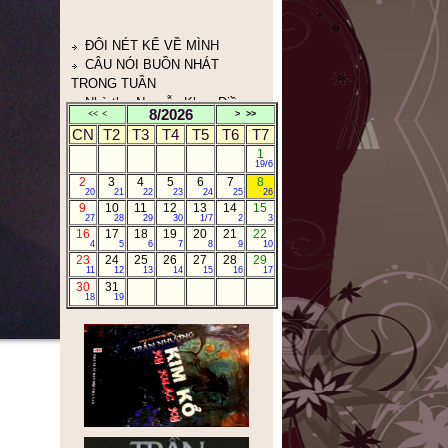
GIỜ CHỈ CÒN CHƯỜNG MẶT
RA TRONG THƠ
HUYỀN THOẠI TẮM TIÊN
TÂY BẮC
ANH BA SÀM TÁI NGỘ
BẢN TIN CỦA TTX VIỆT
8/2026
<<
<
>
>>
NAM
CN
T2
T3
T4
T5
T6
T7
TRẦN NHƯƠNG.COM
1
19/6
10TRUYỆN NGẮN CỰC
2
3
4
5
6
7
8
NGẮN CỰC HAY
20
21
22
23
24
25
26
CÁ THÁNG TƯ
9
10
11
12
13
14
15
27
28
29
30
1/7
2
3
NHÂN THỂ DỮ TÂM KINH
16
17
18
19
20
21
22
(人体与心泾)
4
5
6
7
8
9
10
23
24
25
26
27
28
29
11
12
13
14
15
16
17
30
31
18
19