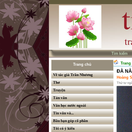
Tìm kiế
Trang
Trang chủ
ĐÀ NẴ
Về tác giả Trần Nhương
Hoàng 
Thơ
Thứ tư ng
Truyện
Tản văn
Văn học nước ngoài
Tin văn và...
Bầu bạn góp cổ phần
Tôi có ý kiến