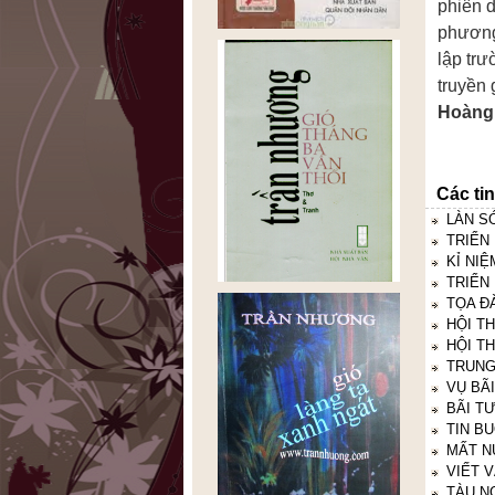
phiên d
phương
lập tr
truyền 
Hoàng
Các ti
LÀN S
TRIỂN
KỈ NI
TRIỂN
TỌA Đ
HỘI T
HỘI T
TRUNG
VỤ BÃ
BÃI T
TIN B
MẤT N
VIẾT V
TÀU N