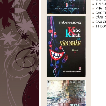
TIN B
PHẠT 
GÁC T
CẢNH 
CẦU C
TT DO