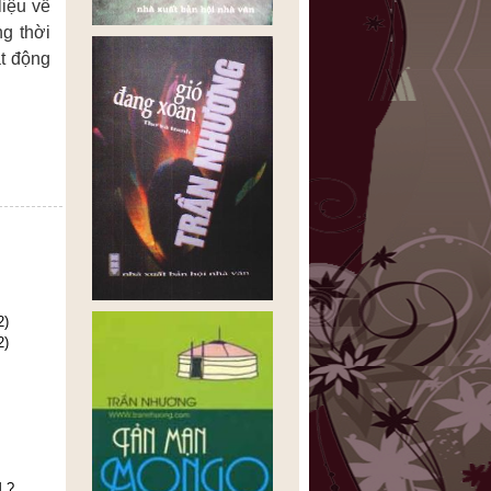
liệu về
g thời
ạt động
2)
2)
 ?