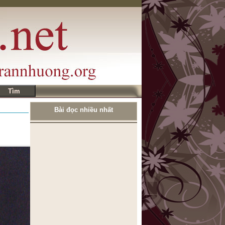
Bài đọc nhiều nhất
ĐÔI NÉT KỂ VỀ MÌNH
CÂU NÓI BUỒN NHÁT
TRONG TUẦN
Nhà thơ Nguyễn Khoa Điềm: