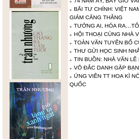
74 NĂM ẤY, BÂY GIỜ VẪ
BÃI TƯ CHÍNH: VIỆT N
GIẢM CĂNG THẲNG
TƯỞNG AI, HÓA RA…T
HỘI THOẠI CÙNG NHÀ 
TOÀN VĂN TUYÊN BỐ 
THƯ GỬI HỌC SINH NH
TIN BUỒN: NHÀ VĂN LÊ 
VÕ ĐẮC DANH GẶP BẠN
ỨNG VIÊN TT HOA KÌ N
QUỐC