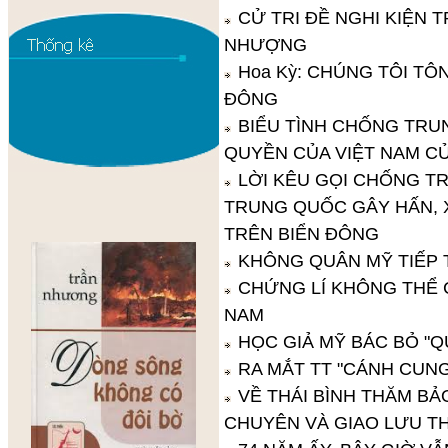
CỬ TRI ĐỀ NGHI KIỆN
NHƯỢNG
Hoa Kỳ: CHÚNG TÔI TÔ
ĐÔNG
BIỂU TÌNH CHỐNG TRU
QUYỀN CỦA VIỆT NAM CỦ
LỜI KÊU GỌI CHỐNG T
TRUNG QUỐC GÂY HẤN, X
TRÊN BIỂN ĐÔNG
KHÔNG QUÂN MỸ TIẾP 
CHỨNG LÍ KHÔNG THỂ C
NAM
HỌC GIẢ MỸ BÁC BỎ "
RA MẮT TT "CÁNH CUNG
VỀ THÁI BÌNH THĂM BẢ
CHUYÊN VÀ GIAO LƯU T