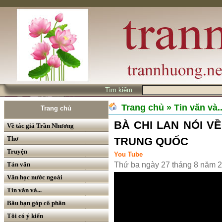
Tìm kiếm
Trang chủ
» Tin văn và..
Trang chủ
BÀ CHI LAN NÓI VỀ
Về tác giả Trần Nhương
Thơ
TRUNG QUỐC
Truyện
You Tube
Tản văn
Thứ ba ngày 27 tháng 8 năm 
Văn học nước ngoài
Tin văn và...
Bầu bạn góp cổ phần
Tôi có ý kiến