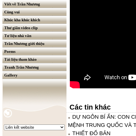
Viết về Trần Nhương
Cùng vui
Khúc kha khúc khích
Thư giãn video clip
Tư liệu nhà văn
Trần Nhương giới thiệu
Poems
Tài liệu tham khảo
Tranh Trần Nhương
Gallery
Các tin khác
DỰ NGÔN BÍ ẨN: CON 
MỆNH TRUNG QUỐC VÀ T
THIẾT ĐỔ BẢN