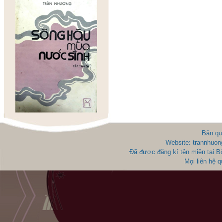
Bản qu
Website: trannhuon
Đã được đăng kí tên miền tại 
Mọi liên hệ 