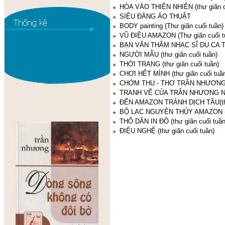
HÒA VÀO THIÊN NHIÊN (thư giãn c
SIÊU ĐẲNG ẢO THUẬT
BODY painting (Thư giãn cuối tuần)
VŨ ĐIỆU AMAZON (Thư giãn cuối t
BẠN VĂN THĂM NHẠC SĨ DU CA 
NGƯỜI MẪU (thư giãn cuối tuần)
THỜI TRANG (thư giãn cuối tuần)
CHƠI HẾT MÌNH (thư giãn cuối tuầ
CHỚM THU - THƠ TRẦN NHƯƠNG
TRANH VẼ CỦA TRẦN NHƯƠNG N
ĐẾN AMAZON TRÁNH DỊCH TẦU(thư 
BỘ LẠC NGUYÊN THỦY AMAZON (thư
THỔ DÂN IN ĐÔ (thư giãn cuối tuần
ĐIỆU NGHỆ (thư giãn cuối tuần)