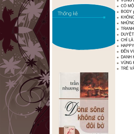
VÙNG Đ
CÓ MỘT
BODY pa
KHÔNG 
NHỮNG 
TRANH 
DUYỆT 
CHỈ LÀ 
HAPPY
ĐẾN VÙ
DANH H
VÙNG Đ
TRẺ V