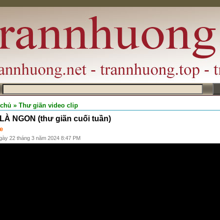
m
 chủ
» Thư giãn video clip
À NGON (thư giãn cuối tuần)
e
gày 22 tháng 3 năm 2024 8:47 PM