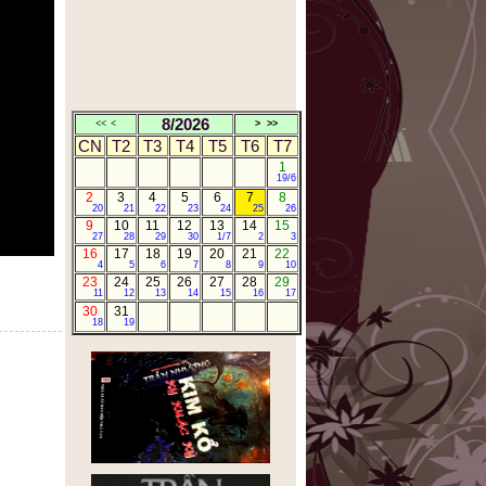
8/2026
<<
<
>
>>
CN
T2
T3
T4
T5
T6
T7
1
19/6
2
3
4
5
6
7
8
20
21
22
23
24
25
26
9
10
11
12
13
14
15
27
28
29
30
1/7
2
3
16
17
18
19
20
21
22
4
5
6
7
8
9
10
23
24
25
26
27
28
29
11
12
13
14
15
16
17
30
31
18
19