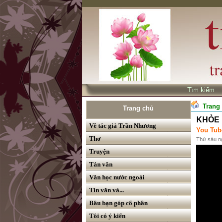
Tìm kiế
Trang
Trang chủ
KHỎE L
Về tác giả Trần Nhương
You Tub
Thơ
Thứ sáu n
Truyện
Tản văn
Văn học nước ngoài
Tin văn và...
Bầu bạn góp cổ phần
Tôi có ý kiến