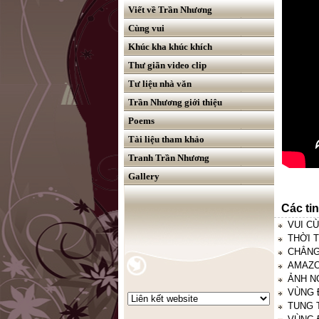
Viết về Trần Nhương
Cùng vui
Khúc kha khúc khích
Thư giãn video clip
Tư liệu nhà văn
Trần Nhương giới thiệu
Poems
Tài liệu tham khảo
Tranh Trần Nhương
Gallery
Các ti
VUI CÙ
THỜI T
CHẲNG 
AMAZON
ẢNH NG
VÙNG Đ
TUNG T