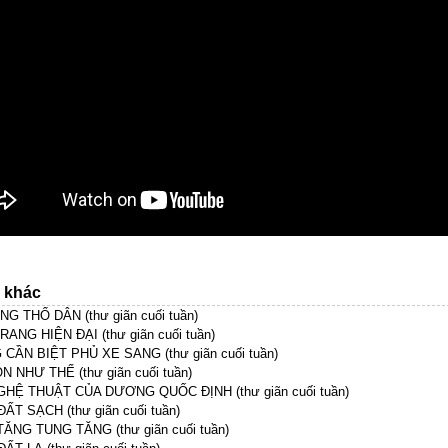
n khác
NG THỔ DÂN (thư giãn cuối tuần)
RANG HIỆN ĐẠI (thư giãn cuối tuần)
CẦN BIỆT PHỦ XE SANG (thư giãn cuối tuần)
 NHƯ THẾ (thư giãn cuối tuần)
HỆ THUẬT CỦA DƯƠNG QUỐC ĐỊNH (thư giãn cuối tuần)
ẤT SẠCH (thư giãn cuối tuần)
ĂNG TUNG TĂNG (thư giãn cuối tuần)