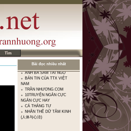
ĐÔI NÉT KỂ VỀ MÌNH
CÂU NÓI BUỒN NHÁT
TRONG TUẦN
Nhà thơ Nguyễn Khoa Điềm:
GIỜ CHỈ CÒN CHƯỜNG MẶT
RA TRONG THƠ
HUYỀN THOẠI TẮM TIÊN
TÂY BẮC
ANH BA SÀM TÁI NGỘ
BẢN TIN CỦA TTX VIỆT
NAM
TRẦN NHƯƠNG.COM
Bài đọc nhiều nhất
10TRUYỆN NGẮN CỰC
NGẮN CỰC HAY
CÁ THÁNG TƯ
NHÂN THỂ DỮ TÂM KINH
(人体与心泾)