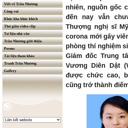
Viết về Trần Nhương
nhiên, nguồn gốc 
Cùng vui
đến nay vẫn chư
Khúc kha khúc khích
Thượng nghị sĩ Mỹ
Thư giãn video clip
Tư liệu nhà văn
corona mới gây viê
Trần Nhương giới thiệu
phòng thí nghiệm s
Poems
Giám đốc Trung t
Tài liệu tham khảo
Tranh Trần Nhương
Vương Diên Dật (W
Gallery
được chức cao, b
cũng trở thành điểm