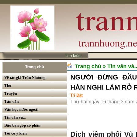
Tìm kiếm
Trang chủ
» Tin văn và..
Trang chủ
NGƯỜI ĐỨNG ĐẦU
Về tác giả Trần Nhương
Thơ
HÁN NGHI LÀM RỎ RỈ
Truyện
Trí Đạt
Tản văn
Thứ hai ngày 16 tháng 3 năm 
Văn học nước ngoài
Tin văn và...
Bầu bạn góp cổ phần
Dịch viêm phổi Vũ H
Tôi có ý kiến