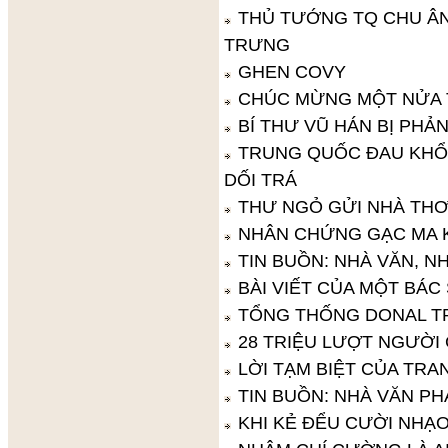
THỦ TƯỚNG TQ CHU ÂN 
TRƯNG
GHEN COVY
CHÚC MỪNG MỘT NỬA 
BÍ THƯ VŨ HÁN BỊ PHẢ
TRUNG QUỐC ĐAU KHỔ 
DỐI TRÁ
THƯ NGỎ GỬI NHÀ TH
NHÂN CHỨNG GẠC MA 
TIN BUỒN: NHÀ VĂN, N
BÀI VIẾT CỦA MỘT BÁC 
TỔNG THỐNG DONAL T
28 TRIỆU LƯỢT NGƯỜ
LỜI TẠM BIỆT CỦA TR
TIN BUỒN: NHÀ VĂN PH
KHI KẺ ĐỂU CƯỜI NHẠO