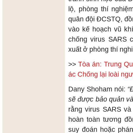
lộ, phòng thí nghi
quân đội ĐCSTQ, đồn
vào kế hoạch vũ kh
chống virus SARS 
xuất ở phòng thí ngh
>>
Tòa án: Trung Qu
ác Chống lại loài ngư
Dany Shoham nói:
“
sẽ được bảo quản và s
rằng virus SARS và
hoàn toàn tương đ
suy đoán hoặc phán 