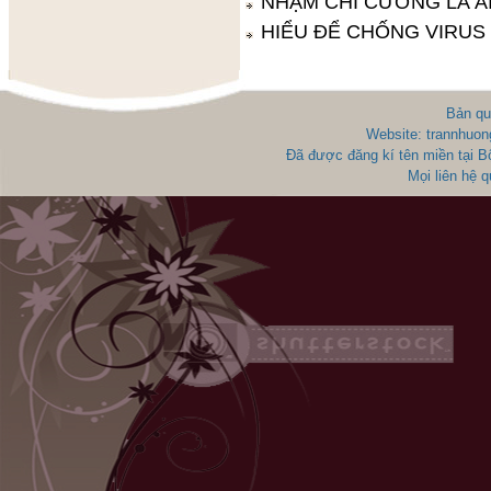
NHẬM CHÍ CƯỜNG LÀ AI
HIỂU ĐỂ CHỐNG VIRUS
Bản qu
Website: trannhuon
Đã được đăng kí tên miền tại 
Mọi liên hệ 