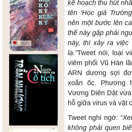
kế hoạch thu hút nhâ
tên ‘Học giả Trườn
nên một bước lên ca
thế này gặp phải ng
này, thì xảy ra việ
lạ.”
Tweet nói, loại v
viêm phổi Vũ Hán lầ
ARN dương sợi đơn
xoắn ốc. Phương 
Vương Diên Dật vừa 
hỗ giữa virus và vật 
Tweet nghi ngờ:
“Xe
không phải quen biế