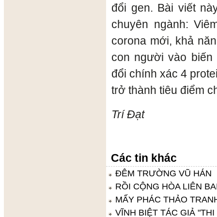
đổi gen. Bài viết n
chuyên ngành: Viê
corona mới, khả năng
con người vào biến 
đổi chính xác 4 prot
trở thành tiêu điểm c
Trí Đạt
Các tin khác
ĐÊM TRƯỜNG VŨ HÁN
RỒI CỘNG HÒA LIÊN B
MẤY PHÁC THẢO TRAN
VĨNH BIỆT TÁC GIẢ "THI