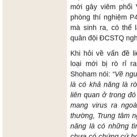
mới gây viêm phổi V
phòng thí nghiệm P
mà sinh ra, có thể 
quân đội ĐCSTQ nghi
Khi hỏi về vấn đề l
loại mới bị rò rỉ 
Shoham nói:
“Về ngu
là có khả năng là r
liên quan ở trong đó
mang virus ra ngo
thường, Trung tâm n
năng là có những tì
chưa có chứng cứ ho