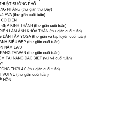
THUẬT ĐƯỜNG PHỐ
NG NHẰNG (thư giãn thứ Bảy)
 EVA (thư giãn cuối tuần)
 CỔ ĐIỂN
ĐẸP KINH THÀNH (thư giãn cuối tuần)
IỂN LÃM ẢNH KHỎA THÂN (thư giãn cuối tuần)
DẪN TẬP YOGA (thư giãn và tạp luyện cuối tuần)
ANH SIÊU ĐẸP (thư giãn cuối tuần)
ÒN NĂM 1970
RANG TAIWAN (thư giãn cuối tuần)
ẾM TÀI NĂNG ĐẶC BIỆT (vui vẻ cuối tuần)
AY
ÔNG THỜI 4.0 (thư giãn cuối tuần)
 VUI VẺ (thư giãn cuối tuần)
Ê HỒN