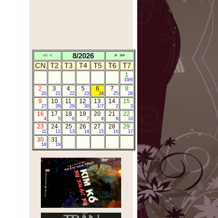
8/2026
<<
<
>
>>
CN
T2
T3
T4
T5
T6
T7
1
19/6
2
3
4
5
6
7
8
20
21
22
23
24
25
26
9
10
11
12
13
14
15
27
28
29
30
1/7
2
3
16
17
18
19
20
21
22
4
5
6
7
8
9
10
23
24
25
26
27
28
29
11
12
13
14
15
16
17
30
31
18
19