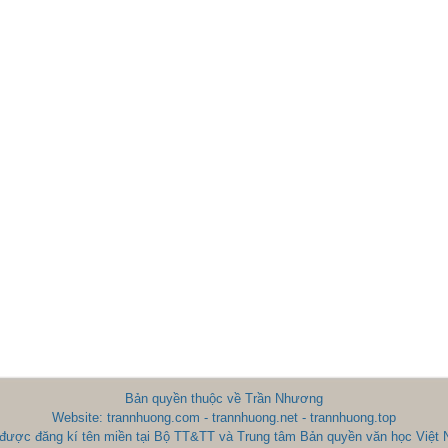
Bản quyền thuộc về Trần Nhương
Website: trannhuong.com - trannhuong.net - trannhuong.top
được đăng kí tên miền tại Bộ TT&TT và Trung tâm Bản quyền văn học Việt