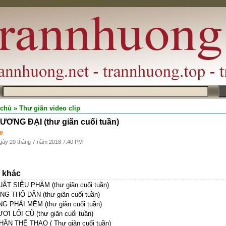
m
 chủ
» Thư giãn video clip
ƠNG ĐẠI (thư giãn cuối tuần)
e
gày 20 tháng 7 năm 2018 7:40 PM
n khác
ẬT SIÊU PHÀM (thư giãn cuối tuần)
NG THỔ DÂN (thư giãn cuối tuần)
G PHẢI MỀM (thư giãn cuối tuần)
ƠI LỐI CŨ (thư giãn cuối tuần)
HẦN THỂ THAO ( Thư giãn cuối tuần)