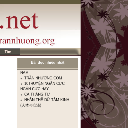
TRONG TUẦN
Nhà thơ Nguyễn Khoa Điềm:
GIỜ CHỈ CÒN CHƯỜNG MẶT
RA TRONG THƠ
HUYỀN THOẠI TẮM TIÊN
TÂY BẮC
ANH BA SÀM TÁI NGỘ
BẢN TIN CỦA TTX VIỆT
NAM
TRẦN NHƯƠNG.COM
10TRUYỆN NGẮN CỰC
Bài đọc nhiều nhất
NGẮN CỰC HAY
CÁ THÁNG TƯ
NHÂN THỂ DỮ TÂM KINH
(人体与心泾)