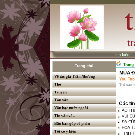
Tìm kiế
Trang
Trang chủ
MÚA ĐƯ
Về tác giả Trần Nhương
You Tub
Thơ
Thứ sáu n
Truyện
Tản văn
Các ti
Văn học nước ngoài
ẢO THU
Tin văn và...
VUI CÙ
ĐÁ CŨN
Bầu bạn góp cổ phần
HOA TƯ
Tôi có ý kiến
TINH T