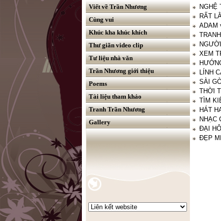
Viết về Trần Nhương
NGHỆ 
RẤT LẰ
Cùng vui
ADAM và
Khúc kha khúc khích
TRANH
NGƯỜI 
Thư giãn video clip
XEM TR
Tư liệu nhà văn
HƯỚNG 
Trần Nhương giới thiệu
LÍNH C
SÀI G
Poems
THỜI T
Tài liệu tham khảo
TÌM KI
Tranh Trần Nhương
HÁT H
NHẠC C
Gallery
ĐẠI HÔI
ĐẸP M