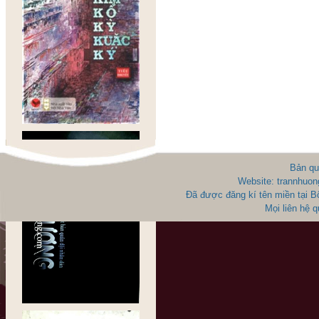
Bản qu
Website: trannhuon
Đã được đăng kí tên miền tại 
Mọi liên hệ 