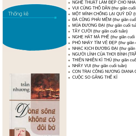
NGHỆ THUẬT LÀM ĐẸP CHO NHAU (t
VUI CÙNG THỔ DÂN (thư giãn cuối 
MỘT MÌNH CHỐNG LẠI QUỶ DỮ (thư
ĐÁ CŨNG PHẢI MỀM (thư giãn cuối
MÚA ĐƯƠNG ĐẠI (thư giãn cuối tu
TÂY CƯỜI (thư giãn cuối tuần)
NGHE HÁT MÀ PHÊ (thư giãn cuối 
PHÓ NHÁY TÌM VẺ ĐẸP (thư giãn c
NHẠC KỊCH ĐƯƠBG ĐẠI (thư giãn c
NGƯỜI LÍNH CỦA THƠI BÌNH (T
THIÊN NHIÊN KÌ THÚ (thư giãn cuối
NHẢY VUI (thư giãn cuối tuần)
CON TRAI CÔNG NƯƠNG DIANA 
CUỘC SO GĂNG THẾ KỈ