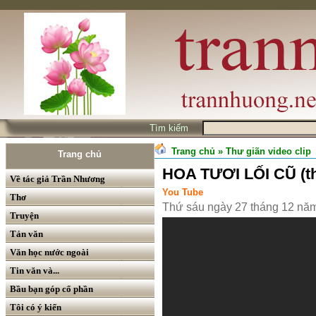
Tìm kiếm
Trang chủ
» Thư giãn video clip
Trang chủ
HOA TƯƠI LỐI CŨ (th
Về tác giả Trần Nhương
You Tube
Thơ
Thứ sáu ngày 27 tháng 12 nă
Truyện
Tản văn
Văn học nước ngoài
Tin văn và...
Bầu bạn góp cổ phần
Tôi có ý kiến