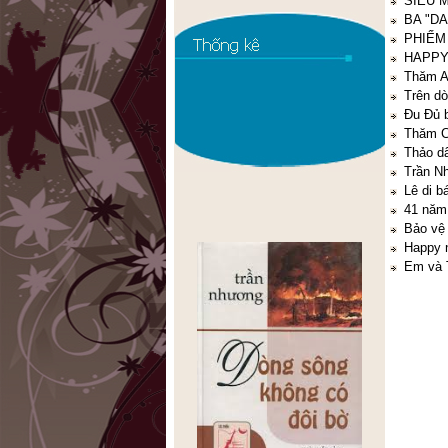
SIÊU M
BA "D
PHIẾM
HAPPY
Thăm A
Trên d
Đu Đủ b
Thăm C
Thảo d
Trần N
Lê di b
41 năm
Bảo vệ 
Happy 
Em và T