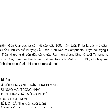
 Siêm Riệp Campuchia có một cây cầu 1000 năm tuổi. Kì lạ là các mố cầu
đầu cầu đều có biểu tượng đầu Rắn. Con Rắn ở Cămpuchia được coi trọng
h. Trần Nhương đi đến đâu cũng gặp Rắn nên chàng lãng tử tuổi Tỵ rưng 
cụ tổ. Cây cầu này thành hiện vật bảo tàng cho đất nước CPC, chính quyề
ánh cho xe ô tô đi, chỉ cho xe máy đi thôi.
n khác
À NỘI CÙNG ANH TRẦN HOÀI DƯƠNG
 SĨ "SAO MAI TRONG NHÀ"
 BIRTHDAY - HÁT MỪNG ĐU ĐỦ
U ĐỦ 3 TUỔI TRÒN
HẾ MỚI ĐÃ (Thư giãn cuối tuần)