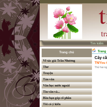
Tìm kiế
Trang
Trang chủ
Cây cầ
Về tác giả Trần Nhương
TN/You 
Thơ
Thứ hai n
Truyện
Tản văn
Văn học nước ngoài
Tin văn và...
Bầu bạn góp cổ phần
Tôi có ý kiến