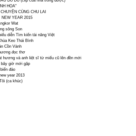
ẪU ĐU ĐỦ (clip của nhà trồng được)
ANH HỌA"
 CHUYỆN CÙNG CHU LAI
 NEW YEAR 2015
ngkor Wat
òng sông Son
iểu diễn Tìm kiến tài năng Việt
hùa Keo Thái Bình
ân Cồn Vành
hương đọc thơ
át hương và anh liệt sĩ từ miếu cũ lên đền mới
 bây giờ mới gặp
biển đảo
new year 2013
ôi (ca khúc)