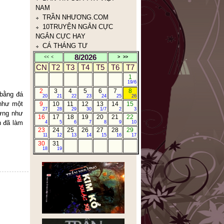
CÁ THÁNG TƯ
NHÂN THỂ DỮ TÂM KINH
(人体与心泾)
8/2026
<<
<
>
>>
CN
T2
T3
T4
T5
T6
T7
1
19/6
2
3
4
5
6
7
8
 bằng đá
20
21
22
23
24
25
26
 như một
9
10
11
12
13
14
15
27
28
29
30
1/7
2
3
rưng như
16
17
18
19
20
21
22
n đã làm
4
5
6
7
8
9
10
23
24
25
26
27
28
29
11
12
13
14
15
16
17
30
31
18
19