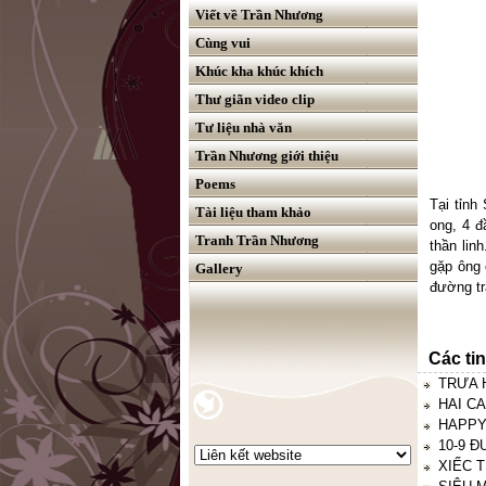
Viết về Trần Nhương
Cùng vui
Khúc kha khúc khích
Thư giãn video clip
Tư liệu nhà văn
Trần Nhương giới thiệu
Poems
Tại tỉnh
Tài liệu tham khảo
ong, 4 
Tranh Trần Nhương
thần lin
gặp ông 
Gallery
đường tr
Các ti
TRƯA H
HAI CA
HAPPY
10-9 Đ
XIẾC T