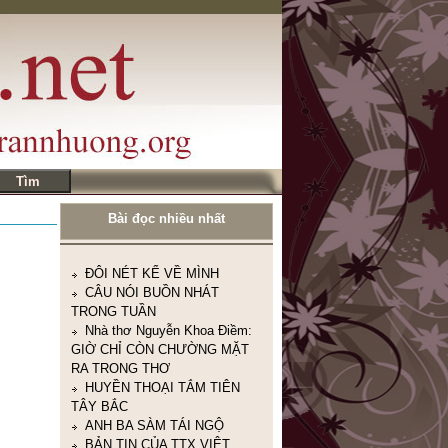
ĐÔI NÉT KỂ VỀ MÌNH
CÂU NÓI BUỒN NHÁT
Bài đọc nhiều nhất
TRONG TUẦN
Nhà thơ Nguyễn Khoa Điềm:
GIỜ CHỈ CÒN CHƯỜNG MẶT
RA TRONG THƠ
HUYỀN THOẠI TẮM TIÊN
TÂY BẮC
ANH BA SÀM TÁI NGỘ
BẢN TIN CỦA TTX VIỆT
NAM
TRẦN NHƯƠNG.COM
10TRUYỆN NGẮN CỰC
NGẮN CỰC HAY