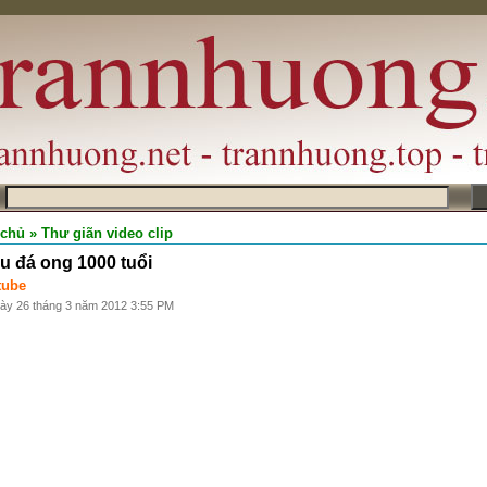
m
 chủ
» Thư giãn video clip
u đá ong 1000 tuổi
tube
gày 26 tháng 3 năm 2012 3:55 PM