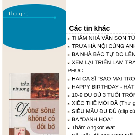
Các tin khác
THĂM NHÀ VĂN SƠN TÙNG
TRƯA HÀ NỘI CÙNG A
BA NHÀ BÁO TỰ DO LÊ
XEM LẠI TRIỂN LÃM T
PHỤC
HAI CA SĨ "SAO MAI TR
HAPPY BIRTHDAY - HÁ
10-9 ĐU ĐỦ 3 TUỔI TRÒ
XIẾC THẾ MỚI ĐÃ (Thư gi
SIÊU MẪU ĐU ĐỦ (clip củ
BA "DANH HỌA"
Thăm Angkor Wat