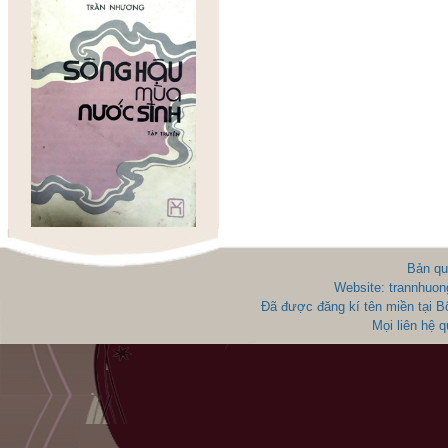
Bản qu
Website: trannhuon
Đã được đăng kí tên miền tại 
Mọi liên hệ 