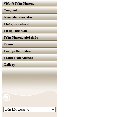
Viết về Trần Nhương
Cùng vui
Khúc kha khúc khích
Thư giãn video clip
Tư liệu nhà văn
Trần Nhương giới thiệu
Poems
Tài liệu tham khảo
Tranh Trần Nhương
Gallery