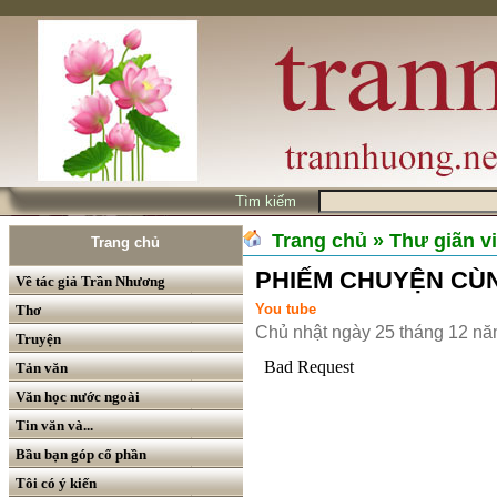
Tìm kiếm
Trang chủ
» Thư giãn vi
Trang chủ
PHIẾM CHUYỆN CÙN
Về tác giả Trần Nhương
You tube
Thơ
Chủ nhật ngày 25 tháng 12 n
Truyện
Tản văn
Văn học nước ngoài
Tin văn và...
Bầu bạn góp cổ phần
Tôi có ý kiến