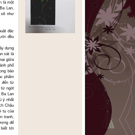
n là một
 Ba Lan,
i sẽ như
huật đặc
gười đều
xây dựng
n sát là
mại giữa
hành phố
rong bảo
tác phẩm
a đến từ
từ ngót
a Ba Lan
ú ý nhất
ách Châu
i tụ của
n tranh,
hượng đế
biết tới