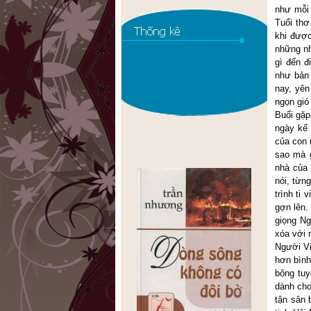
như mỗi 
Tuổi thơ
khi được
những nh
gì đến đ
như bản 
nay, yên
ngọn gió 
Buổi gặp
ngày kế 
của con 
sao mà g
nhà của 
nói, từn
trình ti
gợn lên.
giọng Ng
xóa với 
Người Vi
hơn bình
bông tuy
dành cho
tận sân 