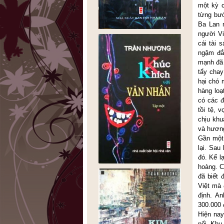
một kỳ c
từng bướ
Ba Lan m
người Vi
cái tài
ngậm đắ
mạnh đã 
tẩy chay
hại chó 
hàng loạ
có các đ
tồi tệ,
chịu khu
và hương
Gần một
lại. Sa
đó. Kể l
hoàng. C
đã biết 
Việt mà 
định. A
300.000 
Hiện nay
nổi. Khu