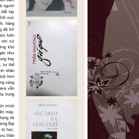
và người
 bắt tay
lĩnh vực
nh, hàng
g đã trở
hức luôn
 nơi xứ
hững khó
ngàn như
tung bay
, tư thế
nh nhân
trội hơn
ộng sáng
sava vẫn
a trung
đời mình
iện máy,
húng tôi
ường Đại
trị học;
lưu thân