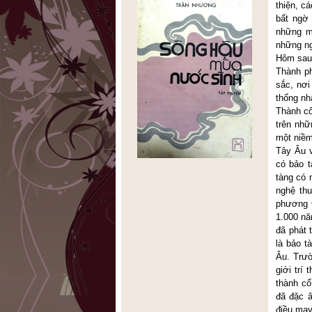
thiện, c
bất ngờ
những m
những ng
Hôm sau,
Thành ph
sắc, nơi
thống nh
Thành cổ
trên nhữ
một niềm
Tây Âu 
có bảo 
tàng có 
nghệ thu
phương 
1.000 nă
đã phát 
là bảo t
Âu. Trườ
giới trí
thành cổ
đã đặc 
điều may