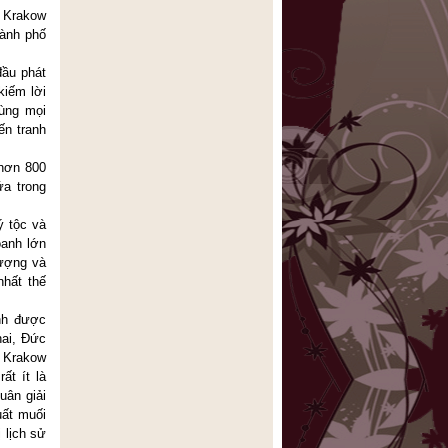
ổ Krakow
hành phố
đầu phát
kiếm lời
dùng mọi
ến tranh
 hơn 800
ứa trong
ý tộc và
oanh lớn
lượng và
nhất thế
ành được
hai, Đức
ổ Krakow
ất ít là
uân giải
uất muối
 lịch sử