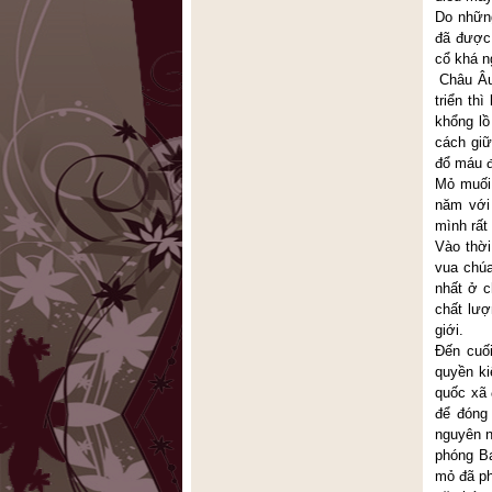
Do những
đã được 
cổ khá n
Châu Âu 
triển th
khổng lồ
cách giữ
đổ máu đ
Mỏ muối 
năm với 
mình rất
Vào thời
vua chúa
nhất ở c
chất lượ
giới.
Đến cuố
quyền ki
quốc xã 
để đóng 
nguyên n
phóng Ba
mỏ đã phả