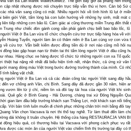
 Nhà văn Ba Lan Marek WawrzKiewicz. Thế giới bây giờ đã phẳng nên thông
ôn cập nhật nhưng được nói chuyện trực tiếp vẫn thú vị hơn. Cán bộ Sứ 
các nhà văn sang cũng có mặt. Nhiều người hỏi về tình hình lũ lụt ở miề
i biên giới Việt, tấm lòng bà con luôn hướng về những hy sinh, mất mát 
g liên tiếp những cơn bão lũ. Cảm giác ai cũng thương miền Trung đến thắt r
n Trung như chiếc đòn gánh cong oằn phải gánh chịu biết bao bão lốc, lũ 
 người Việt ở Ba Lan vừa tổ chức chuyến cứu trợ trực tiếp hàng hóa về với
yễn Hoàng Tuyển, người làm ăn có thâm niên ở Ba Lan cùng vợ con vừa t
g về cứu trợ. Vẫn biết kiếm được đồng tiền dù ở nơi nào cũng mồ hôi n
i đồng bào gặp hoạn nạn từ thiên tai thì tấm lòng người Việt ở đâu cũng 
hư nhau. Hàng chục xe hàng được tổ chức từ những người con xa Tổ quốc
i thiệt hại nặng nề nhất đã biểu hiện tính nết, nhận thức, cả ứng xử văn
gười mang dòng máu Việt trong bước đường trưởng thành của mình. Có nh
ể tính bằng vật chất.
ng người Việt ở Ba Lan và cả các đoàn công tác người Việt sang đây hầ
t đến vợ chồng anh Vân, chị Bình. Sang đây đã được gần 30 năm, hiện an
g vươn lên từ ý chí, niềm tin và đôi tay tài hoa của người Việt khi sin
oài. Quê gốc ở Bình Giang - Hải Dương, chàng trai xứ Đông Nguyễn Qu
thời gian làm đầu bếp trưởng khách sạn Thắng Lợi, một khách sạn nổi tiến
 cấp. Với bản tính luôn muốn đi chinh phục những chân trời mới bằng đôi tay 
uang Vân chọn Vacsava là nơi thi thố tay nghề. Từ làm thuê đến làm ch
ường dài không ít truân chuyên. Hệ thống cửa hàng RESTAURACJA VAN BI
t động hiệu quả, có thương hiệu tại Vacsava với phong cách phục vụ rấ
Đưa được các món ăn của người Việt vào chiếm lĩnh thị trường tại đây có th