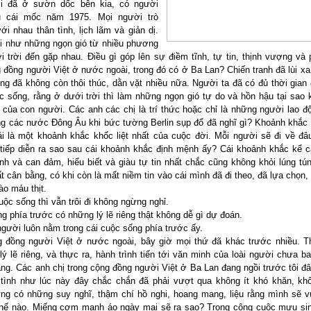
i đã ở sườn dốc bên kia, có người
u cái mốc năm 1975. Mọi người trò
ới nhau thân tình, lịch lãm và giản dị.
i như những ngọn gió từ nhiều phương
i trời đến gặp nhau. Điều gì góp lên sự điềm tĩnh, tự tin, thịnh vượng và 
 đồng người Việt ở nước ngoài, trong đó có ở Ba Lan? Chiến tranh đã lùi x
ng đã không còn thôi thúc, dằn vặt nhiều nữa. Người ta đã có đủ thời gian 
c sống, rằng ở dưới trời thì làm những ngọn gió tự do và hồn hậu tại sao 
 của con người. Các anh các chị là trí thức hoặc chỉ là những người lao đ
g các nước Đông Âu khi bức tường Berlin sụp đổ đã nghĩ gì? Khoảnh khắc
i là một khoảnh khắc khốc liệt nhất của cuộc đời. Mỗi người sẽ đi về đ
tiếp diễn ra sao sau cái khoảnh khắc định mệnh ấy? Cái khoảnh khắc kể 
nh và can đảm, hiểu biết và giàu tự tin nhất chắc cũng không khỏi lúng tú
ất cân bằng, có khi còn là mất niềm tin vào cái mình đã đi theo, đã lựa chọn,
ào máu thịt.
ộc sống thì vẫn trôi đi không ngừng nghỉ.
g phía trước có những lý lẽ riêng thật không dễ gì dự đoán.
gười luôn nằm trong cái cuộc sống phía trước ấy.
 đồng người Việt ở nước ngoài, bây giờ mọi thứ đã khác trước nhiều. T
lý lẽ riêng, và thực ra, hành trình tiến tới văn minh của loài người chưa ba
ng. Các anh chị trong cộng đồng người Việt ở Ba Lan đang ngồi trước tôi đây
tình như lúc này đây chắc chắn đã phải vượt qua không ít khó khăn, kh
ng có những suy nghĩ, thậm chí hồ nghi, hoang mang, liệu rằng mình sẽ 
thế nào. Miếng cơm manh áo ngày mai sẽ ra sao? Trong công cuộc mưu si