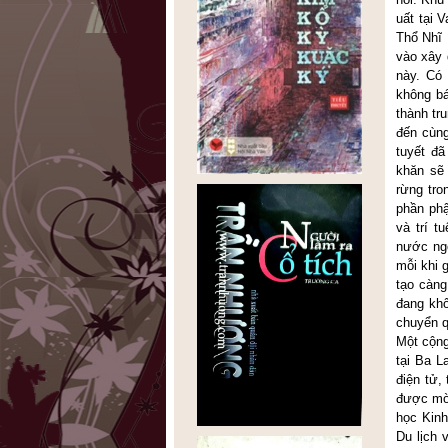
uất tại 
Thổ Nhĩ 
vào xây 
này. Có
không bá
thành tr
đến cùn
tuyết đã
khăn sẽ 
rừng tro
phần phậ
và trí 
nước ngo
mỗi khi 
tạo càng
đang kh
chuyển q
Một cộng
tại Ba L
điện tử,
được mời
học Kinh
Du lịch 