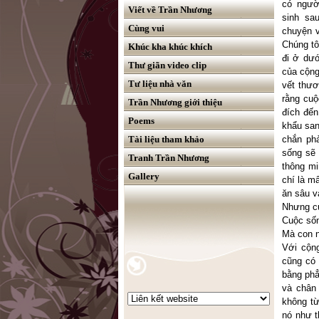
có ngườ
Viết về Trần Nhương
sinh sa
Cùng vui
chuyện v
Chúng tô
Khúc kha khúc khích
đi ở dướ
Thư giãn video clip
của cộng
Tư liệu nhà văn
vết thươ
rằng cuộ
Trần Nhương giới thiệu
đích đến
Poems
khẩu san
Tài liệu tham khảo
chắn phả
sống sẽ 
Tranh Trần Nhương
thông mi
Gallery
chí là m
ăn sâu v
Nhưng cu
Cuộc sốn
Mà con n
Với cộng
cũng có 
bằng phẳ
và chân 
không từ
nó như 