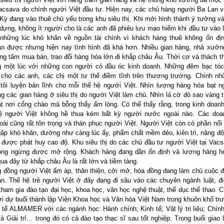
Vacsava do chính người Việt đầu tư. Hiện nay, các chủ hàng người Ba Lan 
Kỳ đang vào thuê chủ yếu trong khu siêu thị. Khi mới hình thành ý tưởng và
dựng, không ít người cho là các anh đã phiêu lưu mạo hiểm khi đầu tư vào 
 những lúc khó khăn về nguồn tài chính vì khách hàng thuê không ổn đị
n được nhưng hiện nay tình hình đã khá hơn. Nhiều gian hàng, nhà xưởn
ung tâm mua bán, trao đổi hàng hóa lớn đi khắp châu Âu. Thời cơ và thách t
g một lúc với những con người có đầu óc kinh doanh. Những đêm bạc tóc
 cho các anh, các chị một tư thế điềm tĩnh trên thương trường. Chính n
tôi luyện bản lĩnh cho mỗi thế hệ người Việt. Nhìn lượng hàng hóa bạt 
ng các gian hàng ở siêu thị do người Việt làm chủ. Nhìn lá cờ đỏ sao vàng 
t nơi cổng chào mà bỗng thấy ấm lòng. Có thể thấy rằng, trong kinh doanh
tuệ người Việt không hề thua kém bất kỳ người nước ngoài nào. Các doa
ài cũng rất tôn trọng và thán phục người Việt. Người Việt còn có phần nổi 
gặp khó khăn, dường như càng lúc ấy, phẩm chất mềm dẻo, kiên trì, năng đ
 được phát huy cao độ. Khu siêu thị do các chủ đầu tư người Việt tại Vac
ông ngừng được mở rộng. Khách hàng đang dần ổn định và lượng hàng hó
ua đây từ khắp châu Âu là rất lớn và tiềm tàng.
 đồng người Việt ấm áp, thân thiện, cởi mở, hòa đồng đang làm chủ cuộc 
an. Thế hệ trẻ người Việt ở đây đang đi sâu vào các chuyên ngành luật, đ
 tham gia đào tạo đại học, khoa học, văn học nghệ thuật, thể dục thể thao. C
 dự buổi thành lập Viện Khoa học và Văn hóa Việt Nam trong khuôn khổ tr
 tế ALMAMER với các ngành học: Hành chính; Kinh tế; Vật lý trị liệu; Chính 
và Giải trí… trong đó có cả đào tạo thạc sĩ sau tốt nghiệp. Trong buổi giao 