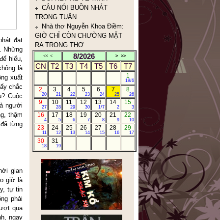
TÂY BẮC
ANH BA SÀM TÁI NGỘ
BẢN TIN CỦA TTX VIỆT
NAM
TRẦN NHƯƠNG.COM
phát đạt
10TRUYỆN NGẮN CỰC
a. Những
8/2026
<<
<
>
>>
NGẮN CỰC HAY
để hiểu,
CN
T2
T3
T4
T5
T6
T7
CÁ THÁNG TƯ
không là
1
NHÂN THỂ DỮ TÂM KINH
ộng xuất
19/6
(人体与心泾)
 ấy chắc
2
3
4
5
6
7
8
20
21
22
23
24
25
26
âu? Cuộc
9
10
11
12
13
14
15
cả người
27
28
29
30
1/7
2
3
ng, thậm
16
17
18
19
20
21
22
4
5
6
7
8
9
10
 đã từng
23
24
25
26
27
28
29
11
12
13
14
15
16
17
30
31
18
19
hời gian
o giờ là
, tự tin
ông phải
vượt qua
nh, ngay