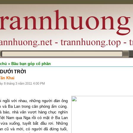
m
 chủ
» Bầu bạn góp cổ phần
 DƯỚI TRỜI
ăn Khai
ày 8 tháng 3 năm 2011 4:00 PM
i ngồi với nhau, những người đàn ông
m và Ba Lan trong căn phòng ấm cúng.
à báo, nhà văn vượt hàng chục nghìn
Việt Nam qua Nga rồi có mặt ở Ba Lan
 vừa xuống, tuyết bắt đầu rơi. Những
ạn cũ và mới, có người đã đứng tuổi,