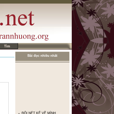
Bài đọc nhiều nhất
ĐÔI NÉT KỂ VỀ MÌNH
CÂU NÓI BUỒN NHÁT
TRONG TUẦN
Nhà thơ Nguyễn Khoa Điềm:
GIỜ CHỈ CÒN CHƯỜNG MẶT
RA TRONG THƠ
HUYỀN THOẠI TẮM TIÊN