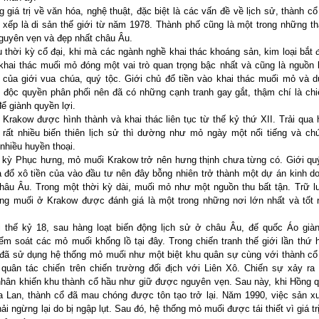
 giá trị về văn hóa, nghệ thuật, đặc biệt là các vấn đề về lịch sử, thành c
xếp là di sản thế giới từ năm 1978. Thành phố cũng là một trong những t
guyên vẹn và đẹp nhất châu Âu.
thời kỳ cổ đại, khi mà các ngành nghề khai thác khoáng sản, kim loại bắt 
ì khai thác muối mỏ đóng một vai trò quan trọng bậc nhất và cũng là nguồn 
 của giới vua chúa, quý tộc. Giới chủ đổ tiền vào khai thác muối mỏ và 
 độc quyền phân phối nên đã có những cạnh tranh gay gắt, thậm chí là chi
ể giành quyền lợi.
Krakow được hình thành và khai thác liên tục từ thế kỷ thứ XII. Trải qua
rất nhiều biến thiên lịch sử thì dường như mỏ ngày một nổi tiếng và ch
 nhiều huyền thoại.
 kỳ Phục hưng, mỏ muối Krakow trở nên hưng thịnh chưa từng có. Giới qu
 đổ xô tiền của vào đầu tư nên đây bỗng nhiên trở thành một dự án kinh d
hâu Âu. Trong một thời kỳ dài, muối mỏ như một nguồn thu bất tận. Trữ 
ng muối ở Krakow được đánh giá là một trong những nơi lớn nhất và tốt 
i thế kỷ 18, sau hàng loạt biến động lịch sử ở châu Âu, đế quốc Áo gi
ểm soát các mỏ muối khổng lồ tại đây. Trong chiến tranh thế giới lần thứ 
đã sử dụng hệ thống mỏ muối như một biệt khu quân sự cùng với thành c
quân tác chiến trên chiến trường đối địch với Liên Xô. Chiến sự xảy ra r
hân khiến khu thành cổ hầu như giữ được nguyên vẹn. Sau này, khi Hồng q
 Lan, thành cổ đã mau chóng được tôn tạo trở lại. Năm 1990, việc sản x
i ngừng lại do bị ngập lụt. Sau đó, hệ thống mỏ muối được tái thiết vì giá trị