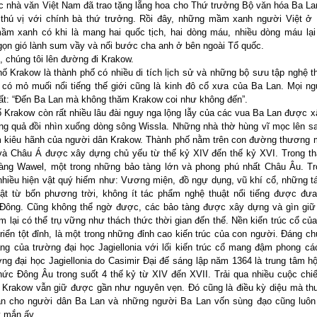
ác nhà văn Việt Nam đã trao tặng lẵng hoa cho Thứ trưởng Bộ văn hóa Ba La
 thú vị với chính bà thứ trưởng. Rồi đây, những mầm xanh người Việt ở
ầm xanh có khi là mang hai quốc tịch, hai dòng máu, nhiều dòng máu lạ
ọn gió lành sum vầy và nối bước cha anh ở bên ngoài Tổ quốc.
 chúng tôi lên đường đi Krakow.
ố Krakow là thành phố có nhiều di tích lịch sử và những bộ sưu tập nghệ t
 có mỏ muối nổi tiếng thế giới cũng là kinh đô cổ xưa của Ba Lan. Mọi n
ất: “Đến Ba Lan mà không thăm Krakow coi như không đến”.
 Krakow còn rất nhiều lâu đài nguy nga lộng lẫy của các vua Ba Lan được 
ng quả đồi nhìn xuống dòng sông Wissla. Những nhà thờ hùng vĩ mọc lên sa
 kiêu hãnh của người dân Krakow. Thành phố nằm trên con đường thương 
và Châu Á được xây dựng chủ yếu từ thế kỷ XIV đến thế kỷ XVI. Trong t
tàng Wawel, một trong những bảo tàng lớn và phong phú nhất Châu Âu. T
nhiều hiện vật quý hiếm như: Vương miện, đồ ngự dụng, vũ khí cổ, những 
ật từ bốn phương trời, không ít tác phẩm nghệ thuật nổi tiếng được đư
Đông. Cũng không thể ngờ được, các bảo tàng được xây dựng và gìn giữ 
m lại có thể trụ vững như thách thức thời gian đến thế. Nền kiến trúc cổ củ
triển tột đỉnh, là một trong những đỉnh cao kiến trúc của con người. Đáng ch
àng của trường đại học Jagiellonia với lối kiến trúc cổ mang đậm phong c
ng đại học Jagiellonia do Casimir Đại đế sáng lập năm 1364 là trung tâm hộ
 thức Đông Âu trong suốt 4 thế kỷ từ XIV đến XVII. Trải qua nhiều cuộc chiế
 Krakow vẫn giữ được gần như nguyên vẹn. Đó cũng là điều kỳ diệu mà t
ân cho người dân Ba Lan và những người Ba Lan vốn sùng đạo cũng luôn 
 mắn ấy.