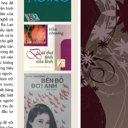
i hoa đã
yền hình
 đáo của
 nghề và
ở Ba Lan
iếu lành
nh và bị
cho giết
 phá sản
trong đó
 trở nên
í không
ơng hiệu
g người.
hóm trở
im trước
hết bàng
đặc biệt
ủa người
h thu ổn
 đầu tư
 rất sôi
 lên sầm