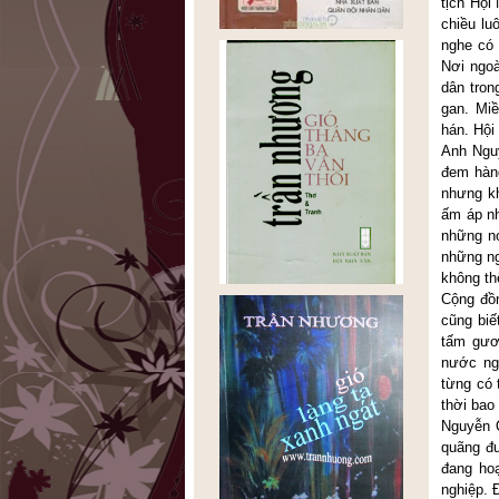
tịch Hội
chiều lu
nghe có 
Nơi ngoà
dân tron
gan. Miề
hán. Hội
Anh Ngu
đem hàn
nhưng kh
ấm áp n
những nơ
những n
không th
Cộng đồ
cũng biế
tấm gươn
nước ng
từng có 
thời bao
Nguyễn Q
quãng đ
đang hoạ
nghiệp. 