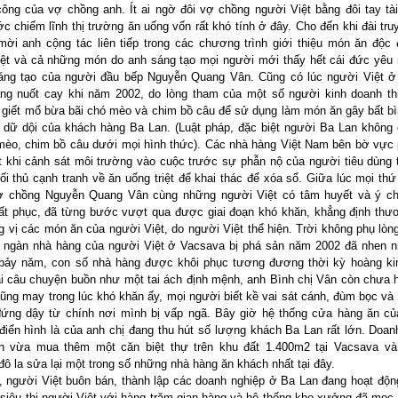
ông của vợ chồng anh. Ít ai ngờ đôi vợ chồng người Việt bằng đôi tay tà
c chiếm lĩnh thị trường ăn uống vốn rất khó tính ở đây. Cho đến khi đài tru
ời anh cộng tác liên tiếp trong các chương trình giới thiệu món ăn độc
ệt và cả những món do anh sáng tạo mọi người mới thấy hết cái đức yêu
 sáng tạo của người đầu bếp Nguyễn Quang Vân. Cũng có lúc người Việt 
ng nuốt cay khi năm 2002, do lòng tham của một số người kinh doanh th
giết mổ bừa bãi chó mèo và chim bồ câu để sử dụng làm món ăn gây bất bì
 dữ dội của khách hàng Ba Lan. (Luật pháp, đặc biệt người Ba Lan không 
mèo, chim bồ câu dưới mọi hình thức). Các nhà hàng Việt Nam bên bờ vực
t khi cảnh sát môi trường vào cuộc trước sự phẫn nộ của người tiêu dùng 
ối thủ cạnh tranh về ăn uống triệt để khai thác để xóa sổ. Giữa lúc mọi thứ
 vợ chồng Nguyễn Quang Vân cùng những người Việt có tâm huyết và ý ch
ất phục, đã từng bước vượt qua được giai đoạn khó khăn, khẳng định thư
 vị các món ăn của người Việt, do người Việt thể hiện. Trời không phụ lòn
 ngàn nhà hàng của người Việt ở Vacsava bị phá sản năm 2002 đã nhen n
u bảy năm, con số nhà hàng được khôi phục tương đương thời kỳ hoàng k
ại câu chuyện buồn như một tai ách định mệnh, anh Bình chị Vân còn chưa 
ũng may trong lúc khó khăn ấy, mọi người biết kề vai sát cánh, đùm bọc và 
đứng dậy từ chính nơi mình bị vấp ngã. Bây giờ hệ thống cửa hàng ăn c
điển hình là của anh chị đang thu hút số lượng khách Ba Lan rất lớn. Doan
nh vừa mua thêm một căn biệt thự trên khu đất 1.400m2 tại Vacsava và
đô la sửa lại một trong số những nhà hàng ăn khách nhất tại đây.
, người Việt buôn bán, thành lập các doanh nghiệp ở Ba Lan đang hoạt động
 siêu thị người Việt với hàng trăm gian hàng và hệ thống kho xưởng đã mọc