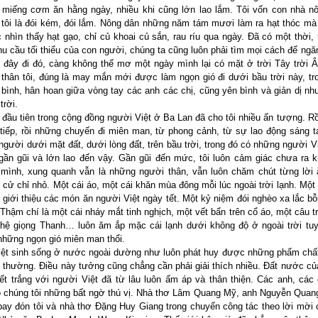
miếng cơm ăn hằng ngày, nhiều khi cũng lớn lao lắm. Tôi vốn con nhà n
 tôi là đói kém, đói lắm. Nông dân những năm tám mươi làm ra hạt thóc m
 nhìn thấy hạt gạo, chỉ củ khoai củ sắn, rau ríu qua ngày. Đã có một thời,
u cầu tối thiểu của con người, chúng ta cũng luôn phải tìm mọi cách để ngăn 
i đây đi đó, càng không thể mơ một ngày mình lại có mặt ở trời Tây trời 
thân tôi, đúng là may mắn mới được làm ngọn gió đi dưới bầu trời này, t
 bình, hân hoan giữa vòng tay các anh các chị, cũng yên bình và giản dị n
trời.
 đầu tiên trong cộng đồng người Việt ở Ba Lan đã cho tôi nhiều ấn tượng. R
tiếp, rồi những chuyến đi miên man, từ phong cảnh, từ sự lao động sáng t
người dưới mặt đất, dưới lòng đất, trên bầu trời, trong đó có những người V
ần gũi và lớn lao đến vậy. Gần gũi đến mức, tôi luôn cảm giác chưa ra k
mình, xung quanh vẫn là những người thân, vẫn luôn chăm chút từng lời 
g cử chỉ nhỏ. Một cái áo, một cái khăn mùa đông mỗi lúc ngoài trời lạnh. Mộ
 vi giới thiệu các món ăn người Việt ngày tết. Một kỷ niệm đói nghèo xa lắc b
 Thậm chí là một cái nháy mắt tinh nghịch, một vết bẩn trên cổ áo, một câu t
hệ giọng Thanh… luôn ăm ắp mặc cái lạnh dưới không độ ở ngoài trời tuy
những ngọn gió miên man thổi.
ệt sinh sống ở nước ngoài dường như luôn phát huy được những phẩm chất 
 thường. Điều này tưởng cũng chẳng cần phải giải thích nhiều. Đất nước c
ết trắng với người Việt đã từ lâu luôn ấm áp và thân thiện. Các anh, các 
 chúng tôi những bất ngờ thú vị. Nhà thơ Lâm Quang Mỹ, anh Nguyễn Quan
bay đón tôi và nhà thơ Đặng Huy Giang trong chuyến công tác theo lời mời