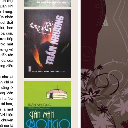
 tin mọi
quán khi
n Trung.
của nhân
uột thắt
lụt, hạn
 bà con.
rực tiếp
ước mắt
hướng về
 đến tận
 hóa của
ững điều
u như ai
h chị là
h sống ở
ang Vân
g Hà Nội
tài hoa,
ủ là một
NH hiện
t chuyên
ể nói là