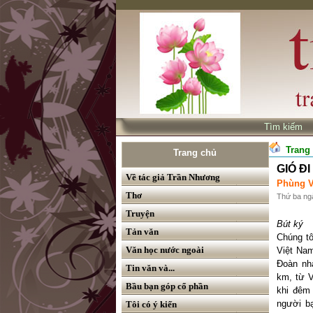
Tìm kiế
Trang
Trang chủ
GIÓ ĐI
Về tác giả Trần Nhương
Phùng V
Thơ
Thứ ba ng
Truyện
Bút ký
Tản văn
Chúng tô
Văn học nước ngoài
Việt Na
Đoàn nh
Tin văn và...
km, từ 
Bầu bạn góp cổ phần
khi đêm
người b
Tôi có ý kiến