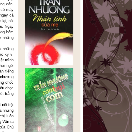
ông dân.
à có mấy
 ngay cả
lại, nói
Âu. Ngay
rong hôm
hư những
ồi những
ạo kỳ vĩ
iệt mình
hỏi ngôi
ăn tiếng
t chương
ỗng chốc
rêu chọc
ết trắng
nổi trội
ủa những
chị luôn
g Vân ra
 của Chủ