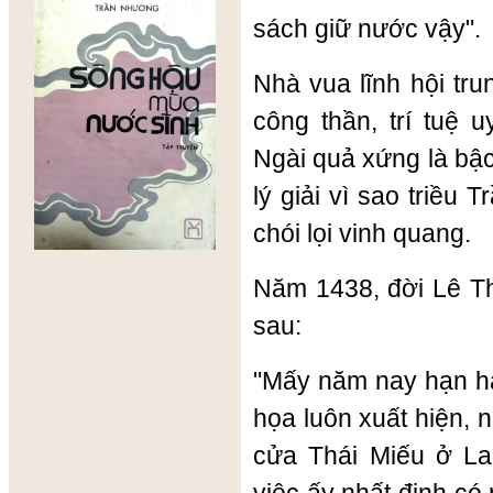
sách giữ nước vậy".
Nhà vua lĩnh hội tru
công thần, trí tuệ u
Ngài quả xứng là bậ
lý giải vì sao triều 
chói lọi vinh quang.
Năm 1438, đời Lê Th
sau:
"Mấy năm nay hạn hán
họa luôn xuất hiện, 
cửa Thái Miếu ở L