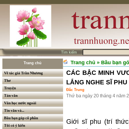
Tìm kiếm
Trang chủ
» Bầu bạn g
Trang chủ
CÁC BẬC MINH VƯ
Về tác giả Trần Nhương
Thơ
LẮNG NGHE SĨ PHU
Truyện
Đắc Trung
Tản văn
Thứ ba ngày 20 tháng 4 năm 
Văn học nước ngoài
Tin văn và...
Bầu bạn góp cổ phần
Giới sĩ phu (trí th
Tôi có ý kiến