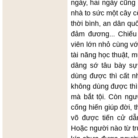
ngày, hai ngày cũng 
nhà to sức một cây c
thời bình, an dân qu
đảm đương... Chiế
viên lớn nhỏ cùng vớ
tài năng học thuật,
dâng sớ tâu bày sự 
dùng được thì cất n
không dùng được thì g
mà bắt tội. Còn ngư
cống hiến giúp đời, 
võ được tiến cử dẫn
Hoặc người nào từ tr