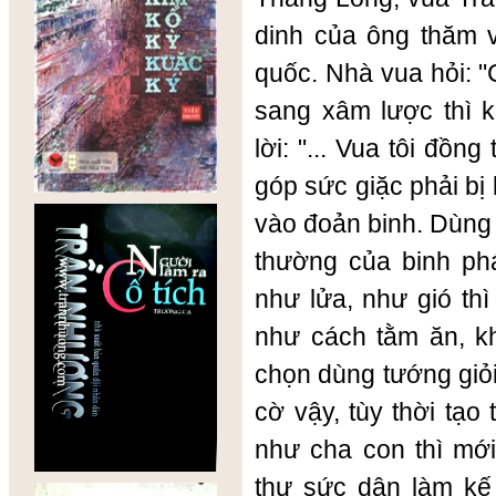
dinh của ông thăm v
quốc. Nhà vua hỏi: 
sang xâm lược thì k
lời: "... Vua tôi đồ
góp sức giặc phải bị 
vào đoản binh. Dùng 
thường của binh ph
như lửa, như gió th
như cách tằm ăn, kh
chọn dùng tướng giỏ
cờ vậy, tùy thời tạo
như cha con thì mới
thư sức dân làm kế