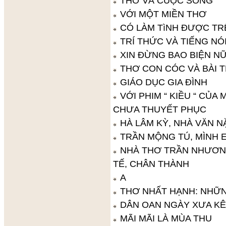
THƠ VÀ CUỘC SỐNG
VỚI MỘT MIỀN THƠ
CÓ LÀM TìNH ĐƯỢC TR
TRÍ THỨC VÀ TIẾNG NÓ
XIN ĐỪNG BAO BIỆN N
THƠ CON CÓC VÀ BÀI T
GIÁO DỤC GIA ĐÌNH
VỚI PHIM “ KIỀU “ CỦA
CHƯA THUYẾT PHỤC
HÀ LÂM KỲ, NHÀ VĂN 
TRẦN MỘNG TÚ, MÌNH
NHÀ THƠ TRẦN NHƯƠN
TẾ, CHÂN THÀNH
A
THƠ NHẤT HẠNH: NHỮ
DÂN OAN NGÀY XƯA KÊ
MÃI MÃI LÀ MÙA THU