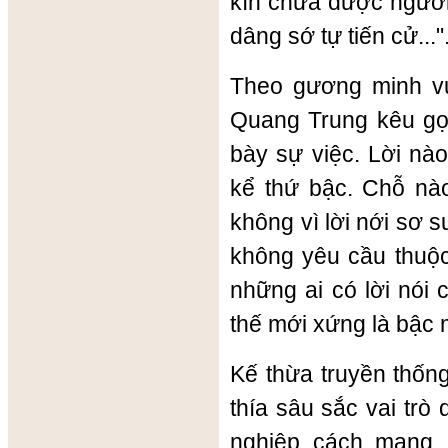
kín chưa được người
dâng sớ tự tiến cử..."
Theo gương minh v
Quang Trung kêu gọi
bày sự việc. Lời nà
kể thứ bậc. Chỗ nào
không vì lời nới sơ s
không yêu cầu thuộc h
những ai có lời nói
thế mới xứng là bậc
Kế thừa truyền thốn
thía sâu sắc vai trò 
nghiệp cách mạng, 