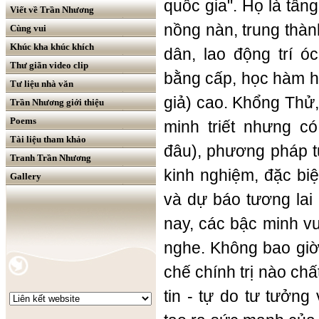
quốc gia". Họ là tần
Viết về Trần Nhương
nồng nàn, trung thàn
Cùng vui
Khúc kha khúc khích
dân, lao động trí ó
Thư giãn video clip
bằng cấp, học hàm h
Tư liệu nhà văn
giả) cao. Khổng Thử
Trần Nhương giới thiệu
Poems
minh triết nhưng c
Tài liệu tham khảo
đâu), phương pháp t
Tranh Trần Nhương
kinh nghiệm, đặc bi
Gallery
và dự báo tương lai 
nay, các bậc minh v
nghe. Không bao giờ 
chế chính trị nào chấ
tin - tự do tư tưởng