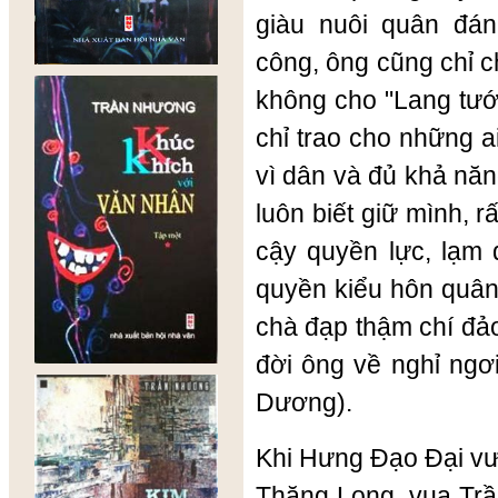
giàu nuôi quân đá
công, ông cũng chỉ 
không cho "Lang tướ
chỉ trao cho những ai
vì dân và đủ khả năn
luôn biết giữ mình, 
cậy quyền lực, lạm 
quyền kiểu hôn quân
chà đạp thậm chí đả
đời ông về nghỉ ngơi
Dương).
Khi Hưng Đạo Đại vư
Thăng Long, vua Trầ