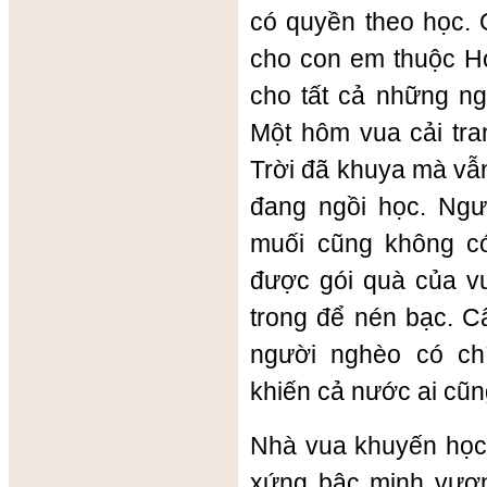
có quyền theo học. 
cho con em thuộc Ho
cho tất cả những ngư
Một hôm vua cải tr
Trời đã khuya mà vẫn
đang ngồi học. Ngư
muối cũng không c
được gói quà của vu
trong để nén bạc. 
người nghèo có ch
khiến cả nước ai cũ
Nhà vua khuyến học, 
xứng bậc minh vương