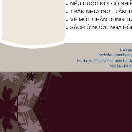
NẾU CUỘC ĐỜI CÓ NHIỀ
TRẦN NHƯƠNG - TÂM T
VẼ MỘT CHÂN DUNG T
SÁCH Ở NƯỚC NGA HÔ
Bản qu
Website: trannhuon
Đã được đăng kí tên miền tại 
Mọi liên hệ 