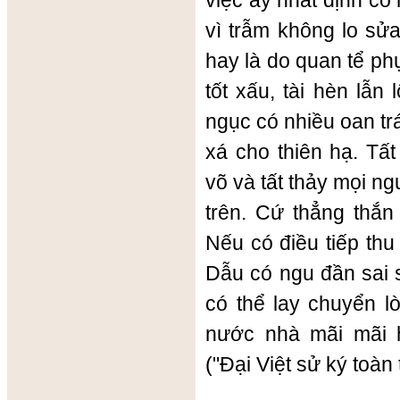
việc ấy nhất định có
vì trẫm không lo sử
hay là do quan tể ph
tốt xấu, tài hèn lẫn
ngục có nhiều oan trá
xá cho thiên hạ. Tấ
võ và tất thảy mọi ng
trên. Cứ thẳng thắn
Nếu có điều tiếp th
Dẫu có ngu đần sai 
có thể lay chuyển l
nước nhà mãi mãi 
("Đại Việt sử ký toàn t