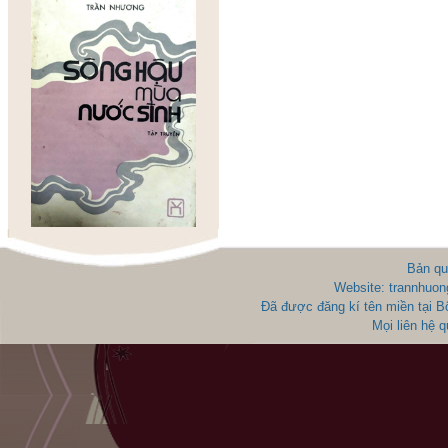
Bản qu
Website: trannhuon
Đã được đăng kí tên miền tại 
Mọi liên hệ 