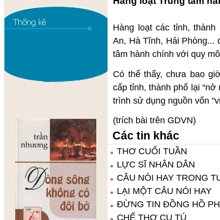
Hàng loạt Trung tâm hà
Hàng loạt các tỉnh, thà
An, Hà Tĩnh, Hải Phòng...
tâm hành chính với quy mô 
Có thể thấy, chưa bao giờ
cấp tỉnh, thành phố lại “nở
trình sử dụng nguồn vốn "v
(trích bài trên GDVN)
Các tin khác
THƠ CUỐI TUẦN
LỰC SĨ NHÂN DÂN
CÂU NÓI HAY TRONG T
LẠI MỘT CÂU NÓI HAY
ĐỪNG TIN ĐỒNG HỒ P
CHẾ THƠ CỤ TÚ