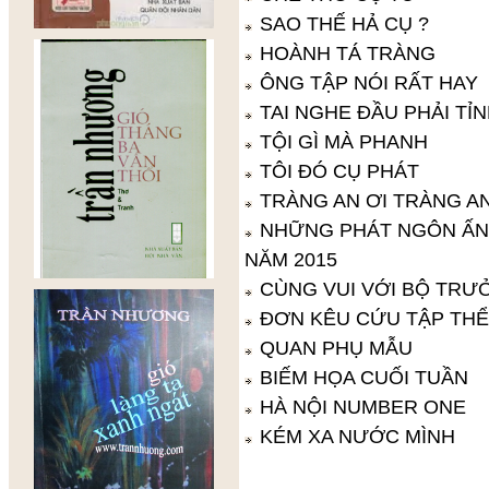
SAO THẾ HẢ CỤ ?
HOÀNH TÁ TRÀNG
ÔNG TẬP NÓI RẤT HAY
TAI NGHE ĐẦU PHẢI TỈ
TỘI GÌ MÀ PHANH
TÔI ĐÓ CỤ PHÁT
TRÀNG AN ƠI TRÀNG A
NHỮNG PHÁT NGÔN ẤN
NĂM 2015
CÙNG VUI VỚI BỘ TRƯ
ĐƠN KÊU CỨU TẬP THỂ
QUAN PHỤ MẪU
BIẾM HỌA CUỐI TUẦN
HÀ NỘI NUMBER ONE
KÉM XA NƯỚC MÌNH