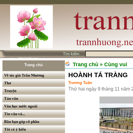
Tìm kiếm
Trang chủ
» Cùng vui
Trang chủ
HOÀNH TÁ TRÀNG
Về tác giả Trần Nhương
Trương Tuần
Thơ
Thứ hai ngày 9 tháng 11 năm 
Truyện
Tản văn
Văn học nước ngoài
Tin văn và...
Bầu bạn góp cổ phần
Tôi có ý kiến